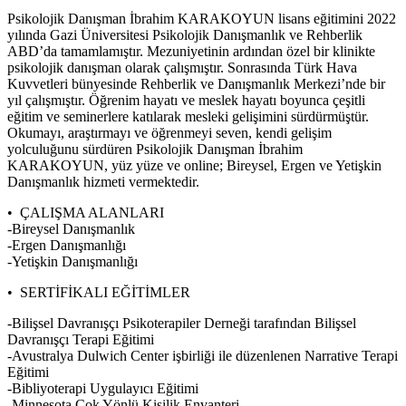
Psikolojik Danışman İbrahim KARAKOYUN lisans eğitimini 2022
yılında Gazi Üniversitesi Psikolojik Danışmanlık ve Rehberlik
ABD’da tamamlamıştır. Mezuniyetinin ardından özel bir klinikte
psikolojik danışman olarak çalışmıştır. Sonrasında Türk Hava
Kuvvetleri bünyesinde Rehberlik ve Danışmanlık Merkezi’nde bir
yıl çalışmıştır. Öğrenim hayatı ve meslek hayatı boyunca çeşitli
eğitim ve seminerlere katılarak mesleki gelişimini sürdürmüştür.
Okumayı, araştırmayı ve öğrenmeyi seven, kendi gelişim
yolculuğunu sürdüren Psikolojik Danışman İbrahim
KARAKOYUN, yüz yüze ve online; Bireysel, Ergen ve Yetişkin
Danışmanlık hizmeti vermektedir.
• ÇALIŞMA ALANLARI
-Bireysel Danışmanlık
-Ergen Danışmanlığı
-Yetişkin Danışmanlığı
• SERTİFİKALI EĞİTİMLER
-Bilişsel Davranışçı Psikoterapiler Derneği tarafından Bilişsel
Davranışçı Terapi Eğitimi
-Avustralya Dulwich Center işbirliği ile düzenlenen Narrative Terapi
Eğitimi
-Bibliyoterapi Uygulayıcı Eğitimi
-Minnesota Çok Yönlü Kişilik Envanteri