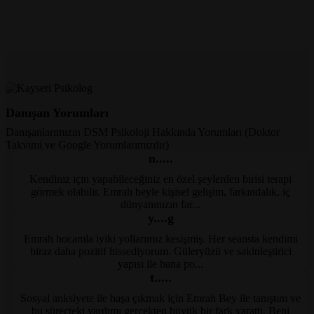
Danışan Yorumları
Danışanlarımızın DSM Psikoloji Hakkında Yorumları (Doktor
Takvimi ve Google Yorumlarımızdır)
n.....
Kendiniz için yapabileceğiniz en özel şeylerden birisi terapi
Kayseri Psikolog
görmek olabilir. Emrah beyle kişisel gelişim, farkındalık, iç
dünyanınızın far...
y....g
Emrah hocamla iyiki yollarımız kesişmiş. Her seansta kendimi
Kayseri Psikolog
biraz daha pozitif hissediyorum. Güleryüzü ve sakinleştirici
yapısı ile bana po...
t.....
Sosyal anksiyete ile başa çıkmak için Emrah Bey ile tanıştım ve
Kayseri Psikolog
bu süreçteki yardımı gerçekten büyük bir fark yarattı. Beni