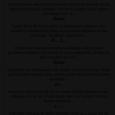
Emrah hocamı internette paylaşımları sayesinde tanıdım. Seans
Kayseri Psikolog
sürecimize başladık yaklaşık 3 ay önce. Günden güne müthiş
yol katediyoruz. İl...
Hasta
Emrah Beye ilk Kasım 2022 de görüşmeye geldim ve tam
Kayseri Psikoloji
anlamıyla bambaşka bir bakış açısıyla şuan hayatıma devam
ediyorum . Kendime özgüvenim ...
H... A...
Emrah beyi internet üzerinden paylaştığı canlı yayınlar
KayseriPsikolog
üzerinden gördüm.Cok samimi ve içten anlatıyordu soruları tek
tek cevaplıyor du onli...
Hasta
hocamdan cok memnunum cok samimi ve icten bir insan. Daha
Kayseri Psikoloji
yeni basladim terapiye lakin iyilesecegime inaniyorum hocamin
sayesinde....
şü...
emrah bey gerçekten çok iyi bir uzman dikkatli dinlemesi kırıcı
Kayseri Terapi
olmadan çok iyi bir iletişim terapi oldu çok teşekkür ederim
hocam sayenizde...
y....t
Öncelikle Hocama ne kadar teşekkür etsem az o kadar zor bir