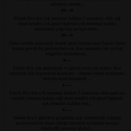
anlaması, destek...
ay...n
Emrah Bey'den çok memnun kaldım 2 seansımız oldu sağ
Kayseri Psikolog
olsun kendisi çok güzel ilgilendi çok memnun kaldım
etrafımdaki çoğu kişi tavsiye ettim...
ar...n
Daha evvelde psikolojik destek almis biriyim ama Emrah Yakut
Kayseri Psikolog
hocam gercek bir profosyönel cok kisa zamanda cok yol kat
ettigimizi düsünüyoru...
a....
Emrah Bey çok güleryüzlü ve güven verici bir doktor. Ben
Kayseri Psikolog
anksiyete için başvurdum kendisine . Olumlu yönde değişimler
farkediyorum kendimde ...
y.....
Emrah Bey'den çok memnun kaldım 2 seansımız oldu şuan ara
Kayseri Psikolog
vermek zorunda kaldım sağ olsun kendisi çok güzel ilgilendi
çok memnun kaldım etra...
z.....
Emrah Bey'e giderken gergindim çok samimiyetle yaklaştı
Kayseri Klinik Psikolog
profesyonel bir insan olduğu hissettim kesinlikle tavsiye
ederim.İlk seanstan söyled...