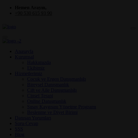
Hemen Arayın,
+90 530 615 93 90
Anasayfa
Kurumsal
Hakkımızda
Ekibimiz
Hizmetlerimiz
Çocuk ve Ergen Danışmanlığı
Bireysel Danışmanlık
Çift ve Aile Danışmanlığı
Cinsel Terapi
Online Danışmanlık
Sınav Kaygısını Yönetme Programı
Beslenme ve Diyet Birimi
Danışan Yorumları
Soru-Cevap
SSS
Blog