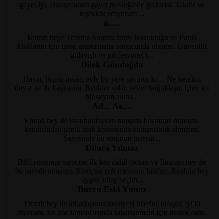
dsmpsikoloji.com
gayet iyi. Danışmanım gayet mesleğinde iyi birisi. Takdir ve
teşekkür ediyorum ...
ü.....
Emrah beye Travma Sonrası Stres Bozukluğu ve Panik
dsmpsikoloji.com
Ataklarım için uzun araştırmalar sonucunda ulaştım. Güvenilir,
anlayışlı ve profesyonel t...
Dilek Gündoğdu
Hayat, bazen insanı öyle bir yere savurur ki… Ne kendini
DSM Psikoloji | Kayseri Ps
duyar ne de başkasını. Renkler solar, sesler boğuklaşır, içten içe
bir suyun altına...
Ad... As....
Emrah bey ile istanbuldayken tanışma fırsatımız olmuştu.
DSM Psikoloji | Kayseri Ps
kendisinden panik atak konusunda danışmanlık almıştım.
Sayesinde bu sorunun üstesin...
Dilara Yılmaz
Bibliyorterapi sürecine ilk kez dahil oldum ve İbrahim bey ile
DSM Psikoloji | Kayseri Ps
bu sayede tanıştım. Süreçten çok memnun kaldım. İbrahim bey
uygun kitap seçim...
Burcu Eski Yımaz
Emrah bey ile arkadaşımın tavsiyesi üzerine tanıştık iyi ki
DSM Psikoloji | Kayseri Ps
diyorum. En zor zamanlarımda toparlanmam için destek oldu.