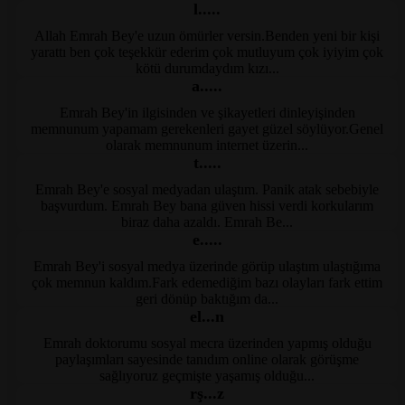
l.....
Allah Emrah Bey'e uzun ömürler versin.Benden yeni bir kişi
Kayseri Klinik Psikolog
yarattı ben çok teşekkür ederim çok mutluyum çok iyiyim çok
kötü durumdaydım kızı...
a.....
Emrah Bey'in ilgisinden ve şikayetleri dinleyişinden
Kayseri Klinik Psikolog
memnunum yapamam gerekenleri gayet güzel söylüyor.Genel
olarak memnunum internet üzerin...
t.....
Emrah Bey'e sosyal medyadan ulaştım. Panik atak sebebiyle
Kayseri Psikolog Tavsiye
başvurdum. Emrah Bey bana güven hissi verdi korkularım
biraz daha azaldı. Emrah Be...
e.....
Emrah Bey'i sosyal medya üzerinde görüp ulaştım ulaştığıma
Kayseri Psikolog Tavsiye
çok memnun kaldım.Fark edemediğim bazı olayları fark ettim
geri dönüp baktığım da...
el...n
Emrah doktorumu sosyal mecra üzerinden yapmış olduğu
Kayseri EMDR Tedavi
paylaşımları sayesinde tanıdım online olarak görüşme
sağlıyoruz geçmişte yaşamış olduğu...
rş...z