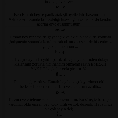
insana güven ver...
se...a
Ben Emrah bey’ e panik atak şikayetleriyle başvurdum .
Kayseri Psikolog
Aslında en başında bu hastalığı hissettiğim zamanlarda kendim
aşarım diye düşünmüştüm...
se...a
Emrah bey randevuda gayet açık ve akıcı bir şekilde konuştu
Kayseri Psikolog
görüşmenin sonunda kendimi rahatlamış bir şekilde hissettim ve
gerçekten memnun ...
h ...p
51 yaşındayım.15 yıldır panik atak şikayetlerimden dolayı
Kayseri Psikolog
kızlarımın zoruyla hiç inancım olmadan sayın EMRAH
YAKUT beyle bir yola girdim. Ye...
ü.....
Panik atağı vardı ve Emrah bey bana çok yardımcı oldu
Kayseri Psikolog
bedensel nedenlerini anlattı ve ataklarımı azalttı...
g....ç
Travma ve erteleme sebebi ile başvurdum. Bu süreçte bana çok
Kayseri Psikolog
yardımcı oldu emrah bey. Çok ilgili ve çok düzenli. Hayatımda
bir çok şeyin değ...
i̇....