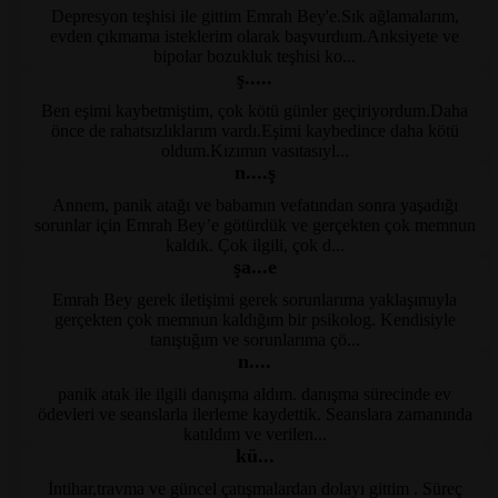
Depresyon teşhisi ile gittim Emrah Bey'e.Sık ağlamalarım,
Kayseri Psikolog Tavsiye
evden çıkmama isteklerim olarak başvurdum.Anksiyete ve
bipolar bozukluk teşhisi ko...
ş.....
Ben eşimi kaybetmiştim, çok kötü günler geçiriyordum.Daha
Kayseri Psikolog Tavsiye
önce de rahatsızlıklarım vardı.Eşimi kaybedince daha kötü
oldum.Kızımın vasıtasıyl...
n....ş
Annem, panik atağı ve babamın vefatından sonra yaşadığı
Kayseri Psikolog
sorunlar için Emrah Bey’e götürdük ve gerçekten çok memnun
kaldık. Çok ilgili, çok d...
şa...e
Emrah Bey gerek iletişimi gerek sorunlarıma yaklaşımıyla
KayseriPsikolog
gerçekten çok memnun kaldığım bir psikolog. Kendisiyle
tanıştığım ve sorunlarıma çö...
n....
panik atak ile ilgili danışma aldım. danışma sürecinde ev
KayseriPsikolog
ödevleri ve seanslarla ilerleme kaydettik. Seanslara zamanında
katıldım ve verilen...
kü...
İntihar,travma ve güncel çatışmalardan dolayı gittim . Süreç