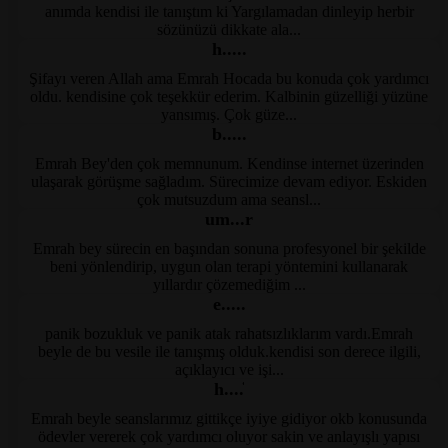
Kayseri Psikolog
anımda kendisi ile tanıştım ki Yargılamadan dinleyip herbir
sözünüzü dikkate ala...
h.....
Şifayı veren Allah ama Emrah Hocada bu konuda çok yardımcı
dsmpsikoloji.com
oldu. kendisine çok teşekkür ederim. Kalbinin güzelliği yüzüne
yansımış. Çok güze...
b.....
Emrah Bey'den çok memnunum. Kendinse internet üzerinden
dsmpsikoloji.com
ulaşarak görüşme sağladım. Sürecimize devam ediyor. Eskiden
çok mutsuzdum ama seansl...
um...r
Emrah bey sürecin en başından sonuna profesyonel bir şekilde
Kayseri Terapi
beni yönlendirip, uygun olan terapi yöntemini kullanarak
yıllardır çözemediğim ...
e.....
panik bozukluk ve panik atak rahatsızlıklarım vardı.Emrah
Kayseri Psikolog
beyle de bu vesile ile tanışmış olduk.kendisi son derece ilgili,
açıklayıcı ve işi...
h....̇
Emrah beyle seanslarımız gittikçe iyiye gidiyor okb konusunda
Kayseri Psikolog
ödevler vererek çok yardımcı oluyor sakin ve anlayışlı yapısı