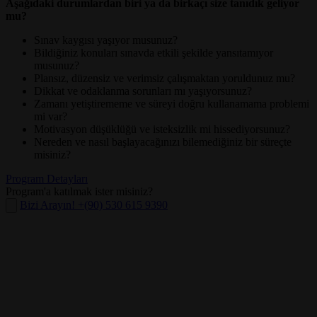
Aşağıdaki durumlardan biri ya da birkaçı size tanıdık geliyor
mu?
Sınav kaygısı yaşıyor musunuz?
Bildiğiniz konuları sınavda etkili şekilde yansıtamıyor
musunuz?
Plansız, düzensiz ve verimsiz çalışmaktan yoruldunuz mu?
Dikkat ve odaklanma sorunları mı yaşıyorsunuz?
Zamanı yetiştirememe ve süreyi doğru kullanamama problemi
mi var?
Motivasyon düşüklüğü ve isteksizlik mi hissediyorsunuz?
Nereden ve nasıl başlayacağınızı bilemediğiniz bir süreçte
misiniz?
Program Detayları
Program'a katılmak ister misiniz?
Bizi Arayın! +(90) 530 615 9390