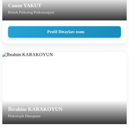
Cansu YAKUT
Klinik Psikolog/Psikoterapist
Profil Detayları team
İbrahim KARAKOYUN
Psikolojik Danışman