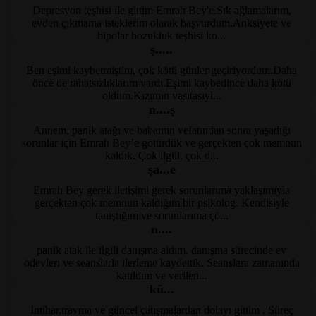
Depresyon teşhisi ile gittim Emrah Bey'e.Sık ağlamalarım,
Kayseri Psikolog Tavsiye
evden çıkmama isteklerim olarak başvurdum.Anksiyete ve
bipolar bozukluk teşhisi ko...
ş.....
Ben eşimi kaybetmiştim, çok kötü günler geçiriyordum.Daha
Kayseri Psikolog Tavsiye
önce de rahatsızlıklarım vardı.Eşimi kaybedince daha kötü
oldum.Kızımın vasıtasıyl...
n....ş
Annem, panik atağı ve babamın vefatından sonra yaşadığı
Kayseri Psikolog
sorunlar için Emrah Bey’e götürdük ve gerçekten çok memnun
kaldık. Çok ilgili, çok d...
şa...e
Emrah Bey gerek iletişimi gerek sorunlarıma yaklaşımıyla
KayseriPsikolog
gerçekten çok memnun kaldığım bir psikolog. Kendisiyle
tanıştığım ve sorunlarıma çö...
n....
panik atak ile ilgili danışma aldım. danışma sürecinde ev
KayseriPsikolog
ödevleri ve seanslarla ilerleme kaydettik. Seanslara zamanında
katıldım ve verilen...
kü...
İntihar,travma ve güncel çatışmalardan dolayı gittim . Süreç