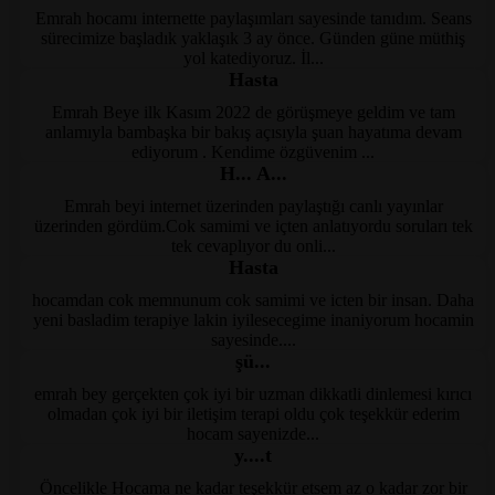
Emrah hocamı internette paylaşımları sayesinde tanıdım. Seans
Kayseri Psikolog
sürecimize başladık yaklaşık 3 ay önce. Günden güne müthiş
yol katediyoruz. İl...
Hasta
Emrah Beye ilk Kasım 2022 de görüşmeye geldim ve tam
Kayseri Psikoloji
anlamıyla bambaşka bir bakış açısıyla şuan hayatıma devam
ediyorum . Kendime özgüvenim ...
H... A...
Emrah beyi internet üzerinden paylaştığı canlı yayınlar
KayseriPsikolog
üzerinden gördüm.Cok samimi ve içten anlatıyordu soruları tek
tek cevaplıyor du onli...
Hasta
hocamdan cok memnunum cok samimi ve icten bir insan. Daha
Kayseri Psikoloji
yeni basladim terapiye lakin iyilesecegime inaniyorum hocamin
sayesinde....
şü...
emrah bey gerçekten çok iyi bir uzman dikkatli dinlemesi kırıcı
Kayseri Terapi
olmadan çok iyi bir iletişim terapi oldu çok teşekkür ederim
hocam sayenizde...
y....t
Öncelikle Hocama ne kadar teşekkür etsem az o kadar zor bir