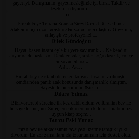
dsmpsikoloji.com
gayet iyi. Danışmanım gayet mesleğinde iyi birisi. Takdir ve
teşekkür ediyorum ...
ü.....
Emrah beye Travma Sonrası Stres Bozukluğu ve Panik
dsmpsikoloji.com
Ataklarım için uzun araştırmalar sonucunda ulaştım. Güvenilir,
anlayışlı ve profesyonel t...
Dilek Gündoğdu
Hayat, bazen insanı öyle bir yere savurur ki… Ne kendini
DSM Psikoloji | Kayseri Ps
duyar ne de başkasını. Renkler solar, sesler boğuklaşır, içten içe
bir suyun altına...
Ad... As....
Emrah bey ile istanbuldayken tanışma fırsatımız olmuştu.
DSM Psikoloji | Kayseri Ps
kendisinden panik atak konusunda danışmanlık almıştım.
Sayesinde bu sorunun üstesin...
Dilara Yılmaz
Bibliyorterapi sürecine ilk kez dahil oldum ve İbrahim bey ile
DSM Psikoloji | Kayseri Ps
bu sayede tanıştım. Süreçten çok memnun kaldım. İbrahim bey
uygun kitap seçim...
Burcu Eski Yımaz
Emrah bey ile arkadaşımın tavsiyesi üzerine tanıştık iyi ki
DSM Psikoloji | Kayseri Ps
diyorum. En zor zamanlarımda toparlanmam için destek oldu.