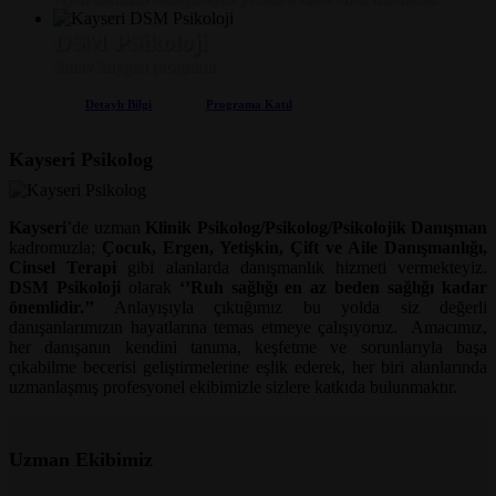
DSM PSikoloji
Sınav kaygısı programı
Detaylı Bilgi
Programa Katıl
Kayseri Psikolog
Kayseri
’de uzman
Klinik Psikolog/Psikolog/Psikolojik Danışman
kadromuzla;
Çocuk, Ergen, Yetişkin, Çift ve Aile Danışmanlığı,
Cinsel Terapi
gibi alanlarda danışmanlık hizmeti vermekteyiz.
DSM Psikoloji
olarak
‘’Ruh sağlığı en az beden sağlığı kadar
önemlidir.’’
Anlayışıyla çıktığımız bu yolda siz değerli
danışanlarımızın hayatlarına temas etmeye çalışıyoruz.
Amacımız,
her danışanın kendini tanıma, keşfetme ve sorunlarıyla başa
çıkabilme becerisi geliştirmelerine eşlik ederek, her biri alanlarında
uzmanlaşmış profesyonel ekibimizle sizlere katkıda bulunmaktır.
Uzman Ekibimiz