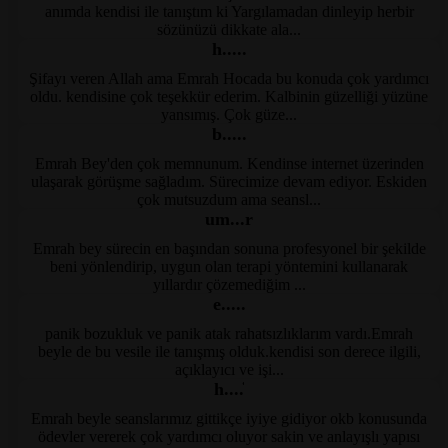
Kayseri Psikolog
anımda kendisi ile tanıştım ki Yargılamadan dinleyip herbir
sözünüzü dikkate ala...
h.....
Şifayı veren Allah ama Emrah Hocada bu konuda çok yardımcı
dsmpsikoloji.com
oldu. kendisine çok teşekkür ederim. Kalbinin güzelliği yüzüne
yansımış. Çok güze...
b.....
Emrah Bey'den çok memnunum. Kendinse internet üzerinden
dsmpsikoloji.com
ulaşarak görüşme sağladım. Sürecimize devam ediyor. Eskiden
çok mutsuzdum ama seansl...
um...r
Emrah bey sürecin en başından sonuna profesyonel bir şekilde
Kayseri Terapi
beni yönlendirip, uygun olan terapi yöntemini kullanarak
yıllardır çözemediğim ...
e.....
panik bozukluk ve panik atak rahatsızlıklarım vardı.Emrah
Kayseri Psikolog
beyle de bu vesile ile tanışmış olduk.kendisi son derece ilgili,
açıklayıcı ve işi...
h....̇
Emrah beyle seanslarımız gittikçe iyiye gidiyor okb konusunda
Kayseri Psikolog
ödevler vererek çok yardımcı oluyor sakin ve anlayışlı yapısı