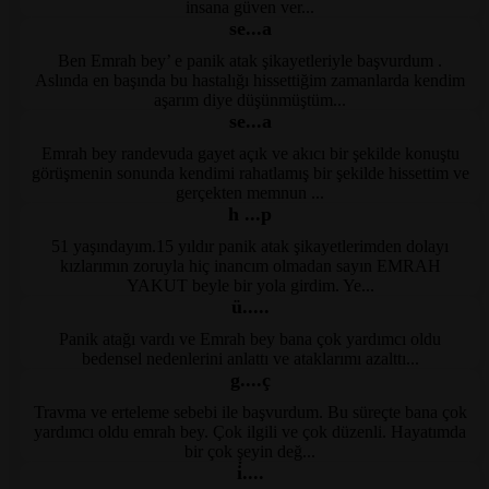
insana güven ver...
se...a
Ben Emrah bey’ e panik atak şikayetleriyle başvurdum .
Kayseri Psikolog
Aslında en başında bu hastalığı hissettiğim zamanlarda kendim
aşarım diye düşünmüştüm...
se...a
Emrah bey randevuda gayet açık ve akıcı bir şekilde konuştu
Kayseri Psikolog
görüşmenin sonunda kendimi rahatlamış bir şekilde hissettim ve
gerçekten memnun ...
h ...p
51 yaşındayım.15 yıldır panik atak şikayetlerimden dolayı
Kayseri Psikolog
kızlarımın zoruyla hiç inancım olmadan sayın EMRAH
YAKUT beyle bir yola girdim. Ye...
ü.....
Panik atağı vardı ve Emrah bey bana çok yardımcı oldu
Kayseri Psikolog
bedensel nedenlerini anlattı ve ataklarımı azalttı...
g....ç
Travma ve erteleme sebebi ile başvurdum. Bu süreçte bana çok
Kayseri Psikolog
yardımcı oldu emrah bey. Çok ilgili ve çok düzenli. Hayatımda
bir çok şeyin değ...
i̇....