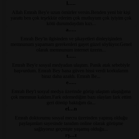
l.....
Allah Emrah Bey'e uzun ömürler versin.Benden yeni bir kişi
Kayseri Klinik Psikolog
yarattı ben çok teşekkür ederim çok mutluyum çok iyiyim çok
kötü durumdaydım kızı...
a.....
Emrah Bey'in ilgisinden ve şikayetleri dinleyişinden
Kayseri Klinik Psikolog
memnunum yapamam gerekenleri gayet güzel söylüyor.Genel
olarak memnunum internet üzerin...
t.....
Emrah Bey'e sosyal medyadan ulaştım. Panik atak sebebiyle
Kayseri Psikolog Tavsiye
başvurdum. Emrah Bey bana güven hissi verdi korkularım
biraz daha azaldı. Emrah Be...
e.....
Emrah Bey'i sosyal medya üzerinde görüp ulaştım ulaştığıma
Kayseri Psikolog Tavsiye
çok memnun kaldım.Fark edemediğim bazı olayları fark ettim
geri dönüp baktığım da...
el...n
Emrah doktorumu sosyal mecra üzerinden yapmış olduğu
Kayseri EMDR Tedavi
paylaşımları sayesinde tanıdım online olarak görüşme
sağlıyoruz geçmişte yaşamış olduğu...
rş...z