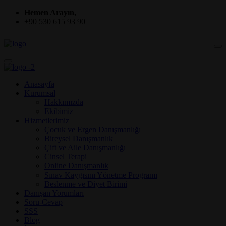
Hemen Arayın,
+90 530 615 93 90
Anasayfa
Kurumsal
Hakkımızda
Ekibimiz
Hizmetlerimiz
Çocuk ve Ergen Danışmanlığı
Bireysel Danışmanlık
Çift ve Aile Danışmanlığı
Cinsel Terapi
Online Danışmanlık
Sınav Kaygısını Yönetme Programı
Beslenme ve Diyet Birimi
Danışan Yorumları
Soru-Cevap
SSS
Blog