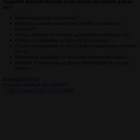
Aşağıdaki durumlardan biri ya da birkaçı size tanıdık geliyor
mu?
Sınav kaygısı yaşıyor musunuz?
Bildiğiniz konuları sınavda etkili şekilde yansıtamıyor
musunuz?
Plansız, düzensiz ve verimsiz çalışmaktan yoruldunuz mu?
Dikkat ve odaklanma sorunları mı yaşıyorsunuz?
Zamanı yetiştirememe ve süreyi doğru kullanamama problemi
mi var?
Motivasyon düşüklüğü ve isteksizlik mi hissediyorsunuz?
Nereden ve nasıl başlayacağınızı bilemediğiniz bir süreçte
misiniz?
Program Detayları
Program'a katılmak ister misiniz?
Bizi Arayın! +(90) 530 615 9390