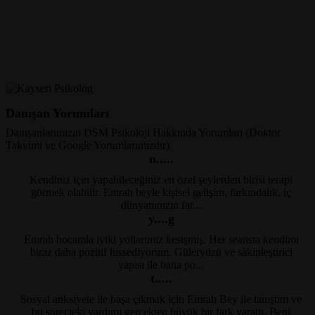
Danışan Yorumları
Danışanlarımızın DSM Psikoloji Hakkında Yorumları (Doktor
Takvimi ve Google Yorumlarımızdır)
n.....
Kendiniz için yapabileceğiniz en özel şeylerden birisi terapi
Kayseri Psikolog
görmek olabilir. Emrah beyle kişisel gelişim, farkındalık, iç
dünyanınızın far...
y....g
Emrah hocamla iyiki yollarımız kesişmiş. Her seansta kendimi
Kayseri Psikolog
biraz daha pozitif hissediyorum. Güleryüzü ve sakinleştirici
yapısı ile bana po...
t.....
Sosyal anksiyete ile başa çıkmak için Emrah Bey ile tanıştım ve
Kayseri Psikolog
bu süreçteki yardımı gerçekten büyük bir fark yarattı. Beni