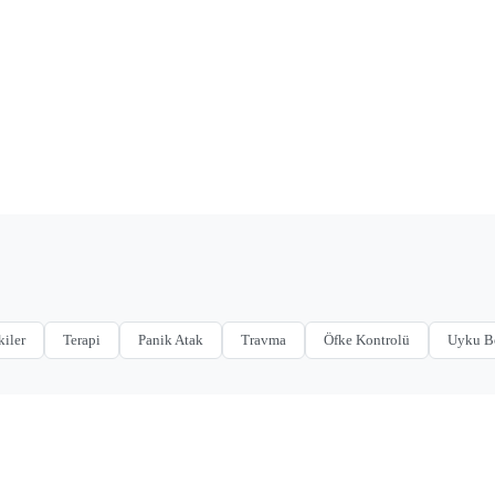
kiler
Terapi
Panik Atak
Travma
Öfke Kontrolü
Uyku B