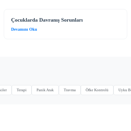
Çocuklarda Davranış Sorunları
Devamını Oku
kiler
Terapi
Panik Atak
Travma
Öfke Kontrolü
Uyku B