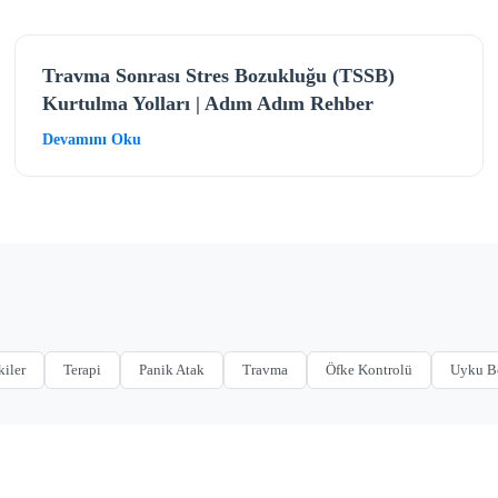
Travma Sonrası Stres Bozukluğu (TSSB)
Kurtulma Yolları | Adım Adım Rehber
Devamını Oku
kiler
Terapi
Panik Atak
Travma
Öfke Kontrolü
Uyku B