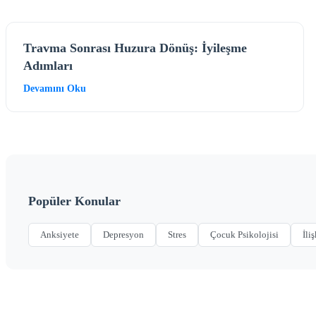
Travma Sonrası Huzura Dönüş: İyileşme
Adımları
Devamını Oku
Popüler Konular
Anksiyete
Depresyon
Stres
Çocuk Psikolojisi
İliş