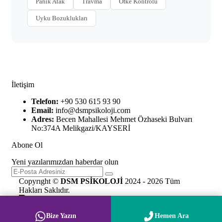
Panik Atak
Travma
Öfke Kontrolü
Uyku Bozuklukları
İletişim
Telefon:
+90 530 615 93 90
Email:
info@dsmpsikoloji.com
Adres:
Becen Mahallesi Mehmet Özhaseki Bulvarı
No:374A Melikgazi/KAYSERİ
Abone Ol
Yeni yazılarımızdan haberdar olun
Copyrıght ©
DSM PSİKOLOJİ
2024 - 2026 Tüm
Hakları Saklıdır.
Bize Yazın
Hemen Ara