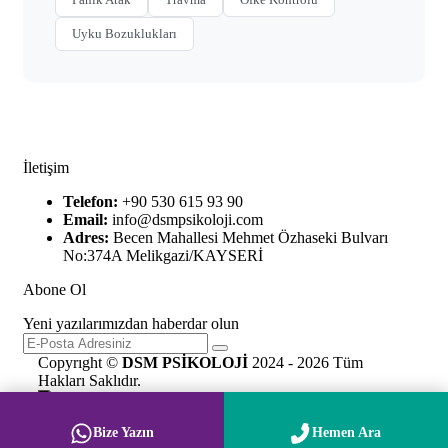
Uyku Bozuklukları
İletişim
Telefon:
+90 530 615 93 90
Email:
info@dsmpsikoloji.com
Adres:
Becen Mahallesi Mehmet Özhaseki Bulvarı
No:374A Melikgazi/KAYSERİ
Abone Ol
Yeni yazılarımızdan haberdar olun
Copyrıght ©
DSM PSİKOLOJİ
2024 - 2026 Tüm
Hakları Saklıdır.
Bize Yazın
Hemen Ara