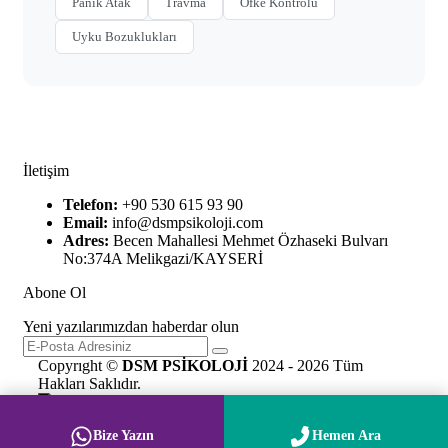
Panik Atak
Travma
Öfke Kontrolü
Uyku Bozuklukları
İletişim
Telefon:
+90 530 615 93 90
Email:
info@dsmpsikoloji.com
Adres:
Becen Mahallesi Mehmet Özhaseki Bulvarı
No:374A Melikgazi/KAYSERİ
Abone Ol
Yeni yazılarımızdan haberdar olun
Copyrıght ©
DSM PSİKOLOJİ
2024 - 2026 Tüm
Hakları Saklıdır.
Bize Yazın
Hemen Ara