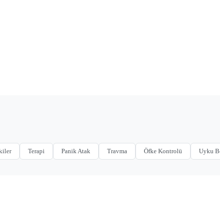
kiler
Terapi
Panik Atak
Travma
Öfke Kontrolü
Uyku B