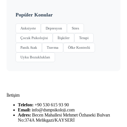
Popüler Konular
Anksiyete
Depresyon
Stres
Çocuk Psikolojisi
İlişkiler
Terapi
Panik Atak
Travma
Öfke Kontrolü
Uyku Bozuklukları
İletişim
Telefon:
+90 530 615 93 90
Email:
info@dsmpsikoloji.com
Adres:
Becen Mahallesi Mehmet Özhaseki Bulvarı
No:374A Melikgazi/KAYSERİ