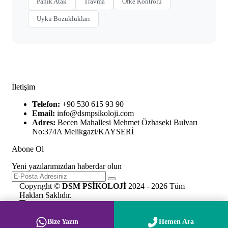
Panik Atak
Travma
Öfke Kontrolü
Uyku Bozuklukları
İletişim
Telefon:
+90 530 615 93 90
Email:
info@dsmpsikoloji.com
Adres:
Becen Mahallesi Mehmet Özhaseki Bulvarı
No:374A Melikgazi/KAYSERİ
Abone Ol
Yeni yazılarımızdan haberdar olun
Copyrıght ©
DSM PSİKOLOJİ
2024 - 2026 Tüm
Hakları Saklıdır.
Bize Yazın
Hemen Ara