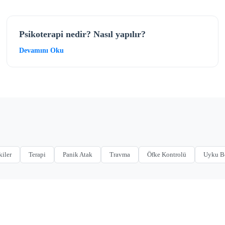
Psikoterapi nedir? Nasıl yapılır?
Devamını Oku
kiler
Terapi
Panik Atak
Travma
Öfke Kontrolü
Uyku B