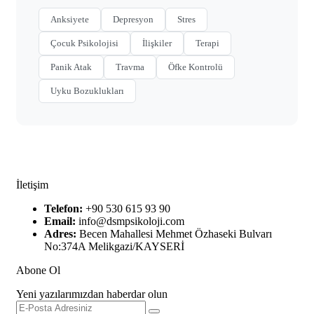
Anksiyete
Depresyon
Stres
Çocuk Psikolojisi
İlişkiler
Terapi
Panik Atak
Travma
Öfke Kontrolü
Uyku Bozuklukları
İletişim
Telefon:
+90 530 615 93 90
Email:
info@dsmpsikoloji.com
Adres:
Becen Mahallesi Mehmet Özhaseki Bulvarı
No:374A Melikgazi/KAYSERİ
Abone Ol
Yeni yazılarımızdan haberdar olun