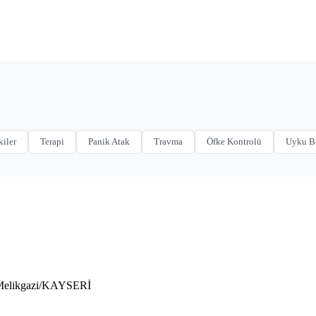
kiler
Terapi
Panik Atak
Travma
Öfke Kontrolü
Uyku B
 Melikgazi/KAYSERİ