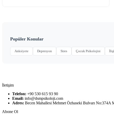
Popüler Konular
Anksiyete
Depresyon
Stres
Çocuk Psikolojisi
İliş
İletişim
Telefon:
+90 530 615 93 90
Email:
info@dsmpsikoloji.com
Adres:
Becen Mahallesi Mehmet Özhaseki Bulvarı No:374A
Abone Ol