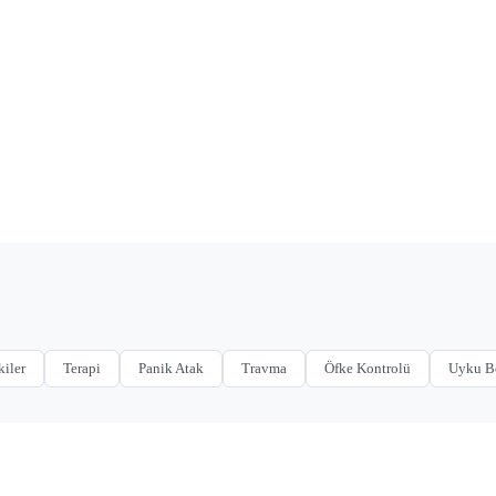
kiler
Terapi
Panik Atak
Travma
Öfke Kontrolü
Uyku B