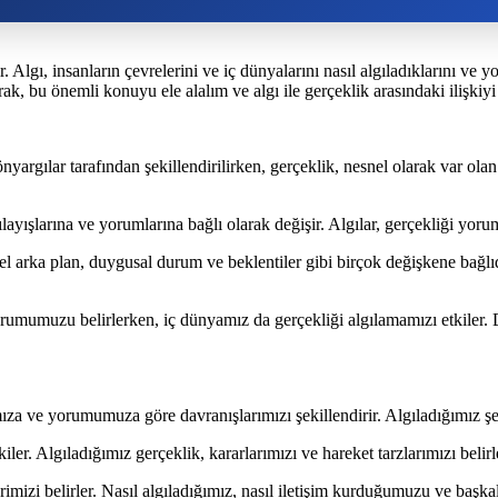
. Algı, insanların çevrelerini ve iç dünyalarını nasıl algıladıklarını ve y
ak, bu önemli konuyu ele alalım ve algı ile gerçeklik arasındaki ilişkiyi 
önyargılar tarafından şekillendirilirken, gerçeklik, nesnel olarak var olan
lgılayışlarına ve yorumlarına bağlı olarak değişir. Algılar, gerçekliği yoru
ürel arka plan, duygusal durum ve beklentiler gibi birçok değişkene bağlıdı
 yorumumuzu belirlerken, iç dünyamız da gerçekliği algılamamızı etkiler.
mıza ve yorumumuza göre davranışlarımızı şekillendirir. Algıladığımız şeki
kiler. Algıladığımız gerçeklik, kararlarımızı ve hareket tarzlarımızı belirl
erimizi belirler. Nasıl algıladığımız, nasıl iletişim kurduğumuzu ve başkala