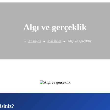
Algı ve gerçeklik
Anasayfa
Makaleler
Algı ve gerçeklik
isiniz?