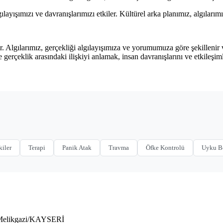
algılayışımızı ve davranışlarımızı etkiler. Kültürel arka planımız, algıları
r. Algılarımız, gerçekliği algılayışımıza ve yorumumuza göre şekillenir v
gı ve gerçeklik arasındaki ilişkiyi anlamak, insan davranışlarını ve etkileş
kiler
Terapi
Panik Atak
Travma
Öfke Kontrolü
Uyku B
 Melikgazi/KAYSERİ