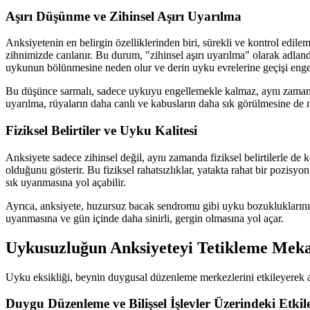
Aşırı Düşünme ve Zihinsel Aşırı Uyarılma
Anksiyetenin en belirgin özelliklerinden biri, sürekli ve kontrol edile
zihnimizde canlanır. Bu durum, "zihinsel aşırı uyarılma" olarak adlan
uykunun bölünmesine neden olur ve derin uyku evrelerine geçişi engel
Bu düşünce sarmalı, sadece uykuyu engellemekle kalmaz, aynı zamanda k
uyarılma, rüyaların daha canlı ve kabusların daha sık görülmesine de n
Fiziksel Belirtiler ve Uyku Kalitesi
Anksiyete sadece zihinsel değil, aynı zamanda fiziksel belirtilerle de k
olduğunu gösterir. Bu fiziksel rahatsızlıklar, yatakta rahat bir pozisyo
sık uyanmasına yol açabilir.
Ayrıca, anksiyete, huzursuz bacak sendromu gibi uyku bozukluklarının 
uyanmasına ve gün içinde daha sinirli, gergin olmasına yol açar.
Uykusuzluğun Anksiyeteyi Tetikleme Mek
Uyku eksikliği, beynin duygusal düzenleme merkezlerini etkileyerek ank
Duygu Düzenleme ve Bilişsel İşlevler Üzerindeki Etkile