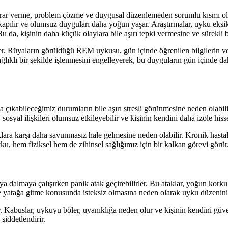
arar verme, problem çözme ve duygusal düzenlemeden sorumlu kısmı olumsu
kapılır ve olumsuz duyguları daha yoğun yaşar. Araştırmalar, uyku eksi
 da, kişinin daha küçük olaylara bile aşırı tepki vermesine ve sürekli bi
 Rüyaların görüldüğü REM uykusu, gün içinde öğrenilen bilgilerin ve y
ğlıklı bir şekilde işlenmesini engelleyerek, bu duyguların gün içinde da
ıkabileceğimiz durumların bile aşırı stresli görünmesine neden olabilir.
sosyal ilişkileri olumsuz etkileyebilir ve kişinin kendini daha izole hiss
ıklara karşı daha savunmasız hale gelmesine neden olabilir. Kronik hastalık
yku, hem fiziksel hem de zihinsel sağlığımız için bir kalkan görevi görür
dalmaya çalışırken panik atak geçirebilirler. Bu ataklar, yoğun korku, k
e yatağa gitme konusunda isteksiz olmasına neden olarak uyku düzenini
ir. Kabuslar, uykuyu böler, uyanıklığa neden olur ve kişinin kendini güve
şiddetlendirir.