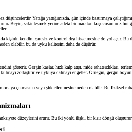
mez düşüncelerdir. Yatağa yattığımızda, gün içinde bastırmaya çalıştığımı
dırılır. Beyin, sakinleşmek yerine adeta bir maraton koşucusunun zihni
ler.
işinin kendini çaresiz ve kontrol dışı hissetmesine de yol açar. Bu da 
eden olabilir, bu da uyku kalitesini daha da düşürür.
endini gösterir. Gergin kaslar, hızlı kalp atışı, mide rahatsızlıkları, t
n bulmayı zorlaştırır ve uykuya dalmayı engeller. Örneğin, gergin boyun v
ortaya çıkmasına veya şiddetlenmesine neden olabilir. Bu fiziksel raha
anizmaları
siyete düzeylerini artırır. Bu iki yönlü ilişki, bir kısır döngü oluştur
ri