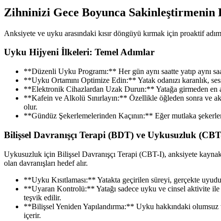
Zihninizi Gece Boyunca Sakinleştirmenin E
Anksiyete ve uyku arasındaki kısır döngüyü kırmak için proaktif adıml
Uyku Hijyeni İlkeleri: Temel Adımlar
**Düzenli Uyku Programı:** Her gün aynı saatte yatıp aynı saat
**Uyku Ortamını Optimize Edin:** Yatak odanızı karanlık, sessiz
**Elektronik Cihazlardan Uzak Durun:** Yatağa girmeden en az bi
**Kafein ve Alkolü Sınırlayın:** Özellikle öğleden sonra ve ak
olur.
**Gündüz Şekerlemelerinden Kaçının:** Eğer mutlaka şekerlem
Bilişsel Davranışçı Terapi (BDT) ve Uykusuzluk (CBT
Uykusuzluk için Bilişsel Davranışçı Terapi (CBT-I), anksiyete kaynak
olan davranışları hedef alır.
**Uyku Kısıtlaması:** Yatakta geçirilen süreyi, gerçekte uyuduğ
**Uyaran Kontrolü:** Yatağı sadece uyku ve cinsel aktivite ile 
teşvik edilir.
**Bilişsel Yeniden Yapılandırma:** Uyku hakkındaki olumsuz v
içerir.