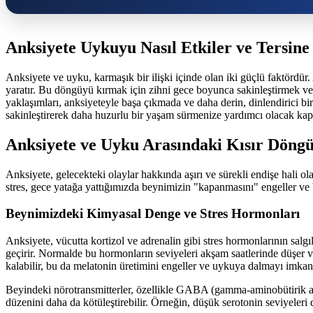
Anksiyete Uykuyu Nasıl Etkiler ve Tersine 
Anksiyete ve uyku, karmaşık bir ilişki içinde olan iki güçlü faktördür
yaratır. Bu döngüyü kırmak için zihni gece boyunca sakinleştirmek ve u
yaklaşımları, anksiyeteyle başa çıkmada ve daha derin, dinlendirici b
sakinleştirerek daha huzurlu bir yaşam sürmenize yardımcı olacak kaps
Anksiyete ve Uyku Arasındaki Kısır Döngü:
Anksiyete, gelecekteki olaylar hakkında aşırı ve sürekli endişe hali ol
stres, gece yatağa yattığımızda beynimizin "kapanmasını" engeller ve b
Beynimizdeki Kimyasal Denge ve Stres Hormonları
Anksiyete, vücutta kortizol ve adrenalin gibi stres hormonlarının salgıl
geçirir. Normalde bu hormonların seviyeleri akşam saatlerinde düşer 
kalabilir, bu da melatonin üretimini engeller ve uykuya dalmayı imkansı
Beyindeki nörotransmitterler, özellikle GABA (gamma-aminobütirik asit
düzenini daha da kötüleştirebilir. Örneğin, düşük serotonin seviyeleri