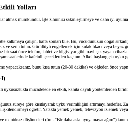
tkili Yolları
ar atmak mümkündür. İşte zihninizi sakinleştirmeye ve daha iyi uyumanız
te kalkmaya çalışın, hafta sonları bile. Bu, vücudunuzun doğal sirkadi
 ve serin tutun. Gürültüyü engellemek için kulak tıkacı veya beyaz gürü
r saat önce telefon, tablet ve bilgisayar gibi mavi ışık yayan cihazlar
şam saatlerinde kafeinli içeceklerden kaçının. Alkol başlangıçta uyku 
e yapacaksanız, bunu kısa tutun (20-30 dakika) ve öğleden önce yapm
-I)
lı uykusuzlukla mücadelede en etkili, kanıta dayalı yöntemlerden birid
unuz süreye göre kısıtlayarak uyku verimliliğini artırmayı hedefler. Zam
ilişkilendirmeyi öğretir. Yatakta yemek yemek, televizyon izlemek veya 
e mantıksız düşünceleri (örn. "Bir daha asla uyuyamayacağım") tanımay