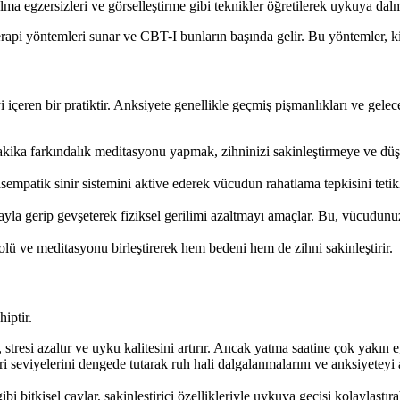
ma egzersizleri ve görselleştirme gibi teknikler öğretilerek uykuya da
 terapi yöntemleri sunar ve CBT-I bunların başında gelir. Bu yöntemler, k
eren bir pratiktir. Anksiyete genellikle geçmiş pişmanlıkları ve gelecek
ika farkındalık meditasyonu yapmak, zihninizi sakinleştirmeye ve düşü
mpatik sinir sistemini aktive ederek vücudun rahatlama tepkisini tetikler
la gerip gevşeterek fiziksel gerilimi azaltmayı amaçlar. Bu, vücudunuzd
olü ve meditasyonu birleştirerek hem bedeni hem de zihni sakinleştirir.
iptir.
stresi azaltır ve uyku kalitesini artırır. Ancak yatma saatine çok yakın
seviyelerini dengede tutarak ruh hali dalgalanmalarını ve anksiyeteyi a
i bitkisel çaylar, sakinleştirici özellikleriyle uykuya geçişi kolaylaştı