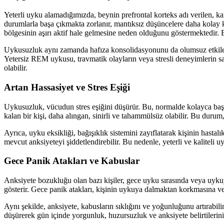
Yeterli uyku alamadığımızda, beynin prefrontal korteks adı verilen, k
durumlarla başa çıkmakta zorlanır, mantıksız düşüncelere daha kolay 
bölgesinin aşırı aktif hale gelmesine neden olduğunu göstermektedir. Bu
Uykusuzluk aynı zamanda hafıza konsolidasyonunu da olumsuz etkiler.
Yetersiz REM uykusu, travmatik olayların veya stresli deneyimlerin sa
olabilir.
Artan Hassasiyet ve Stres Eşiği
Uykusuzluk, vücudun stres eşiğini düşürür. Bu, normalde kolayca başa ç
kalan bir kişi, daha alıngan, sinirli ve tahammülsüz olabilir. Bu durum, 
Ayrıca, uyku eksikliği, bağışıklık sistemini zayıflatarak kişinin hastal
mevcut anksiyeteyi şiddetlendirebilir. Bu nedenle, yeterli ve kaliteli u
Gece Panik Atakları ve Kabuslar
Anksiyete bozukluğu olan bazı kişiler, gece uyku sırasında veya uykuya 
gösterir. Gece panik atakları, kişinin uykuya dalmaktan korkmasına v
Aynı şekilde, anksiyete, kabusların sıklığını ve yoğunluğunu artırabil
düşürerek gün içinde yorgunluk, huzursuzluk ve anksiyete belirtilerini 