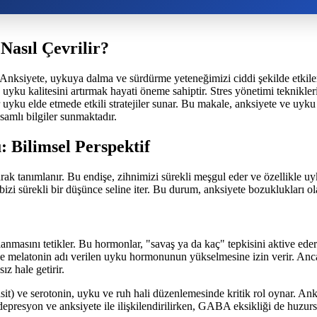
Nasıl Çevrilir?
. Anksiyete, uykuya dalma ve sürdürme yeteneğimizi ciddi şekilde etkiler
yku kalitesini artırmak hayati öneme sahiptir. Stres yönetimi teknikler
ir uyku elde etmede etkili stratejiler sunar. Bu makale, anksiyete ve u
amlı bilgiler sunmaktadır.
 Bilimsel Perspektif
arak tanımlanır. Bu endişe, zihnimizi sürekli meşgul eder ve özellikle u
izi sürekli bir düşünce seline iter. Bu durum, anksiyete bozuklukları ol
anmasını tetikler. Bu hormonlar, "savaş ya da kaç" tepkisini aktive ederek
ve melatonin adı verilen uyku hormonunun yükselmesine izin verir. Anc
z hale getirir.
) ve serotonin, uyku ve ruh hali düzenlemesinde kritik rol oynar. Anks
 depresyon ve anksiyete ile ilişkilendirilirken, GABA eksikliği de huzur