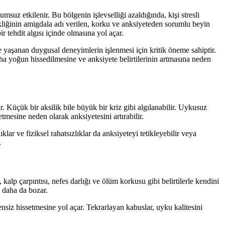
z etkilenir. Bu bölgenin işlevselliği azaldığında, kişi stresli
kliğinin amigdala adı verilen, korku ve anksiyeteden sorumlu beyin
r tehdit algısı içinde olmasına yol açar.
aşanan duygusal deneyimlerin işlenmesi için kritik öneme sahiptir.
ha yoğun hissedilmesine ve anksiyete belirtilerinin artmasına neden
 Küçük bir aksilik bile büyük bir kriz gibi algılanabilir. Uykusuz
etmesine neden olarak anksiyetesini artırabilir.
lar ve fiziksel rahatsızlıklar da anksiyeteyi tetikleyebilir veya
.
alp çarpıntısı, nefes darlığı ve ölüm korkusu gibi belirtilerle kendini
 daha da bozar.
nsiz hissetmesine yol açar. Tekrarlayan kabuslar, uyku kalitesini