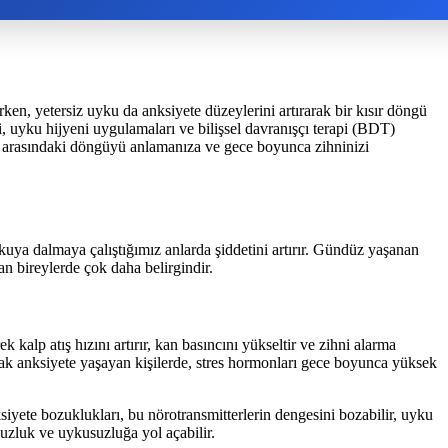
ken, yetersiz uyku da anksiyete düzeylerini artırarak bir kısır döngü
i, uyku hijyeni uygulamaları ve bilişsel davranışçı terapi (BDT)
yku arasındaki döngüyü anlamanıza ve gece boyunca zihninizi
ykuya dalmaya çalıştığımız anlarda şiddetini artırır. Gündüz yaşanan
an bireylerde çok daha belirgindir.
 kalp atış hızını artırır, kan basıncını yükseltir ve zihni alarma
ak anksiyete yaşayan kişilerde, stres hormonları gece boyunca yüksek
iyete bozuklukları, bu nörotransmitterlerin dengesini bozabilir, uyku
suzluk ve uykusuzluğa yol açabilir.