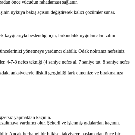
lmadan önce vücudun rahatlaması sağlanır.
işinin uykuya bakış açısını değiştirerek kalıcı çözümler sunar.
 kaygılarıyla beslendiği için, farkındalık uygulamaları zihni
ncelerinizi yönetmeye yardımcı olabilir. Odak noktanız nefesiniz
. 4-7-8 nefes tekniği (4 saniye nefes al, 7 saniye tut, 8 saniye nefes
aki anksiyeteyle ilişkili gerginliği fark etmenize ve bırakmanıza
 egzersiz yapmaktan kaçının.
zaltmaya yardımcı olur. Şekerli ve işlenmiş gıdalardan kaçının.
rabilir. Ancak herhangi bir bitkisel takviyeye başlamadan önce bir