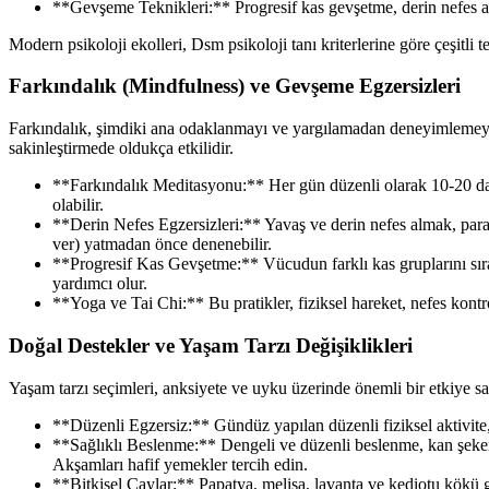
**Gevşeme Teknikleri:** Progresif kas gevşetme, derin nefes al
Modern psikoloji ekolleri, Dsm psikoloji tanı kriterlerine göre çeşitli
Farkındalık (Mindfulness) ve Gevşeme Egzersizleri
Farkındalık, şimdiki ana odaklanmayı ve yargılamadan deneyimlemeyi iç
sakinleştirmede oldukça etkilidir.
**Farkındalık Meditasyonu:** Her gün düzenli olarak 10-20 dak
olabilir.
**Derin Nefes Egzersizleri:** Yavaş ve derin nefes almak, parase
ver) yatmadan önce denenebilir.
**Progresif Kas Gevşetme:** Vücudun farklı kas gruplarını sıray
yardımcı olur.
**Yoga ve Tai Chi:** Bu pratikler, fiziksel hareket, nefes kontr
Doğal Destekler ve Yaşam Tarzı Değişiklikleri
Yaşam tarzı seçimleri, anksiyete ve uyku üzerinde önemli bir etkiye sah
**Düzenli Egzersiz:** Gündüz yapılan düzenli fiziksel aktivite, 
**Sağlıklı Beslenme:** Dengeli ve düzenli beslenme, kan şekeri 
Akşamları hafif yemekler tercih edin.
**Bitkisel Çaylar:** Papatya, melisa, lavanta ve kediotu kökü gib