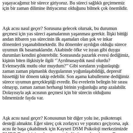
yaşayacağımız bir sürece giriyoruz. Bu süreci sağlıklı geçirmemiz
için bir zaman dilimine ihtiyacımız olduğunu bilmek çok önemlidir.
Aşk acısı nasıl geçer? Sorusuna gelecek olursak, bu durumun
geçmesi için yas süreci aşamalarının yaşanması gerekir. İlişki bittiği
andan itibaren yas sürecinin ilk aşamaları olan şok ve inkar
dönemleri yaşanabilmektedir. Bu dönemler ayrılığın olduğu sürece
uyumun ilk basamaklarıdır. Akabinde öfke ve isyan gibi duygu
durumları kendini gösterebilir. Sonrasında pazarlık evresi dediğimiz,
kişinin biten ilişkisiyle ilgili ‘’Ayrılmasaydık nasıl olurdu?
Evlenseydik mutlu olur muydum?’’ Gibi soruların yoğunlaştığı
zaman zaman pişmanlık duygularının yoğunlaşabildiği, depresif
hissettiği bir dönem takip edebilir. Son aşama kabullenme dediğimiz
sürece uyumun gerçekleştiği evredir. Bu evrelerin belirgin bir sırası
olmayıp, zaman zaman herhangi birinin yoğunluğu artıp azalabilir.
Dolayısıyla aşk acısının geçmesi için bir sürecin olduğunu
bilmemizde fayda var.
Aşk acısı nasıl geçer? Konusunun bir diğer yolu ise, psikoterapi
desteği almaktır. Eğer süreç çok zorlayıcı ve yıpratıcı geçiyorsa, aşk
acısı ile başa çıkabilmek için Kayseri DSM Psikoloji merkezimizde