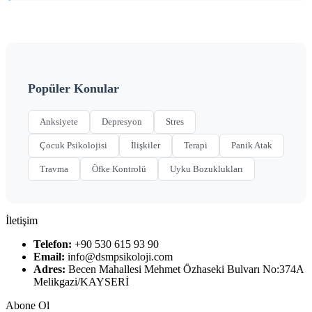
Popüler Konular
Anksiyete
Depresyon
Stres
Çocuk Psikolojisi
İlişkiler
Terapi
Panik Atak
Travma
Öfke Kontrolü
Uyku Bozuklukları
İletişim
Telefon:
+90 530 615 93 90
Email:
info@dsmpsikoloji.com
Adres:
Becen Mahallesi Mehmet Özhaseki Bulvarı No:374A
Melikgazi/KAYSERİ
Abone Ol