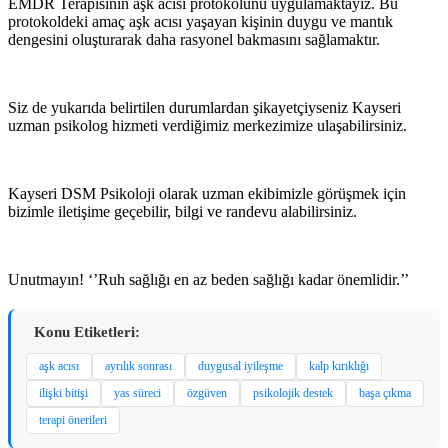
EMDR Terapisinin aşk acısı protokolünü uygulamaktayız. Bu
protokoldeki amaç aşk acısı yaşayan kişinin duygu ve mantık
dengesini oluşturarak daha rasyonel bakmasını sağlamaktır.
Siz de yukarıda belirtilen durumlardan şikayetçiyseniz Kayseri
uzman psikolog hizmeti verdiğimiz merkezimize ulaşabilirsiniz.
Kayseri DSM Psikoloji olarak uzman ekibimizle görüşmek için
bizimle iletişime geçebilir, bilgi ve randevu alabilirsiniz.
Unutmayın! ‘’Ruh sağlığı en az beden sağlığı kadar önemlidir.’’
Konu Etiketleri:
aşk acısı
ayrılık sonrası
duygusal iyileşme
kalp kırıklığı
ilişki bitişi
yas süreci
özgüven
psikolojik destek
başa çıkma
terapi önerileri