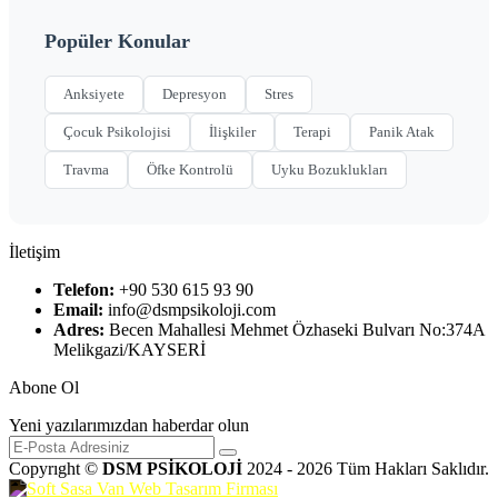
Popüler Konular
Anksiyete
Depresyon
Stres
Çocuk Psikolojisi
İlişkiler
Terapi
Panik Atak
Travma
Öfke Kontrolü
Uyku Bozuklukları
İletişim
Telefon:
+90 530 615 93 90
Email:
info@dsmpsikoloji.com
Adres:
Becen Mahallesi Mehmet Özhaseki Bulvarı No:374A
Melikgazi/KAYSERİ
Abone Ol
Yeni yazılarımızdan haberdar olun
Copyrıght ©
DSM PSİKOLOJİ
2024 - 2026 Tüm Hakları Saklıdır.