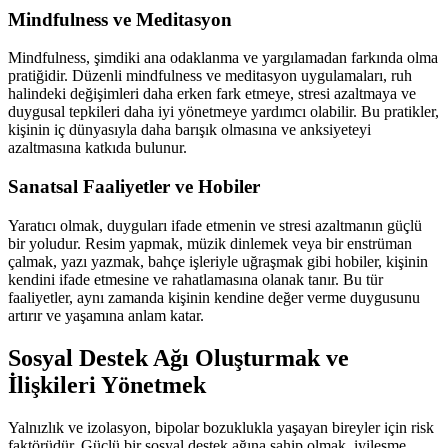
Mindfulness ve Meditasyon
Mindfulness, şimdiki ana odaklanma ve yargılamadan farkında olma
pratiğidir. Düzenli mindfulness ve meditasyon uygulamaları, ruh
halindeki değişimleri daha erken fark etmeye, stresi azaltmaya ve
duygusal tepkileri daha iyi yönetmeye yardımcı olabilir. Bu pratikler,
kişinin iç dünyasıyla daha barışık olmasına ve anksiyeteyi
azaltmasına katkıda bulunur.
Sanatsal Faaliyetler ve Hobiler
Yaratıcı olmak, duyguları ifade etmenin ve stresi azaltmanın güçlü
bir yoludur. Resim yapmak, müzik dinlemek veya bir enstrüman
çalmak, yazı yazmak, bahçe işleriyle uğraşmak gibi hobiler, kişinin
kendini ifade etmesine ve rahatlamasına olanak tanır. Bu tür
faaliyetler, aynı zamanda kişinin kendine değer verme duygusunu
artırır ve yaşamına anlam katar.
Sosyal Destek Ağı Oluşturmak ve
İlişkileri Yönetmek
Yalnızlık ve izolasyon, bipolar bozuklukla yaşayan bireyler için risk
faktörüdür. Güçlü bir sosyal destek ağına sahip olmak, iyileşme