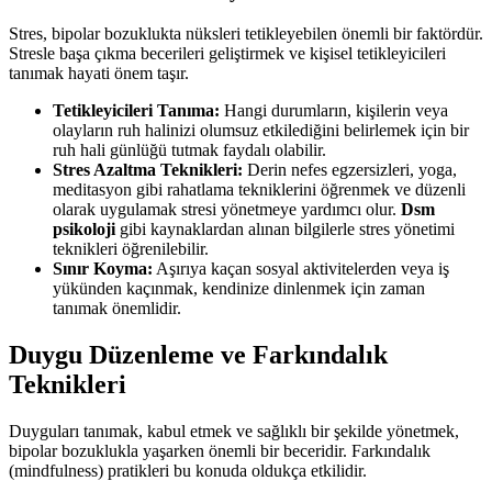
Stres, bipolar bozuklukta nüksleri tetikleyebilen önemli bir faktördür.
Stresle başa çıkma becerileri geliştirmek ve kişisel tetikleyicileri
tanımak hayati önem taşır.
Tetikleyicileri Tanıma:
Hangi durumların, kişilerin veya
olayların ruh halinizi olumsuz etkilediğini belirlemek için bir
ruh hali günlüğü tutmak faydalı olabilir.
Stres Azaltma Teknikleri:
Derin nefes egzersizleri, yoga,
meditasyon gibi rahatlama tekniklerini öğrenmek ve düzenli
olarak uygulamak stresi yönetmeye yardımcı olur.
Dsm
psikoloji
gibi kaynaklardan alınan bilgilerle stres yönetimi
teknikleri öğrenilebilir.
Sınır Koyma:
Aşırıya kaçan sosyal aktivitelerden veya iş
yükünden kaçınmak, kendinize dinlenmek için zaman
tanımak önemlidir.
Duygu Düzenleme ve Farkındalık
Teknikleri
Duyguları tanımak, kabul etmek ve sağlıklı bir şekilde yönetmek,
bipolar bozuklukla yaşarken önemli bir beceridir. Farkındalık
(mindfulness) pratikleri bu konuda oldukça etkilidir.