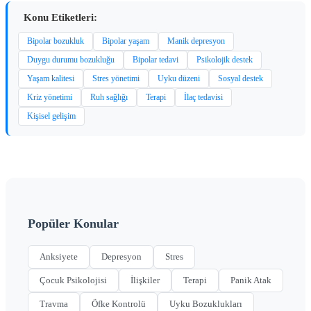
Konu Etiketleri:
Bipolar bozukluk
Bipolar yaşam
Manik depresyon
Duygu durumu bozukluğu
Bipolar tedavi
Psikolojik destek
Yaşam kalitesi
Stres yönetimi
Uyku düzeni
Sosyal destek
Kriz yönetimi
Ruh sağlığı
Terapi
İlaç tedavisi
Kişisel gelişim
Popüler Konular
Anksiyete
Depresyon
Stres
Çocuk Psikolojisi
İlişkiler
Terapi
Panik Atak
Travma
Öfke Kontrolü
Uyku Bozuklukları