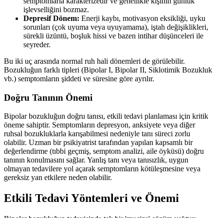
semptomlarla karakterizedir ve genellikle kişinin günlük
işlevselliğini bozmaz.
Depresif Dönem:
Enerji kaybı, motivasyon eksikliği, uyku
sorunları (çok uyuma veya uyuyamama), iştah değişiklikleri,
sürekli üzüntü, boşluk hissi ve bazen intihar düşünceleri ile
seyreder.
Bu iki uç arasında normal ruh hali dönemleri de görülebilir.
Bozukluğun farklı tipleri (Bipolar I, Bipolar II, Siklotimik Bozukluk
vb.) semptomların şiddeti ve süresine göre ayrılır.
Doğru Tanının Önemi
Bipolar bozukluğun doğru tanısı, etkili tedavi planlaması için kritik
öneme sahiptir. Semptomların depresyon, anksiyete veya diğer
ruhsal bozukluklarla karışabilmesi nedeniyle tanı süreci zorlu
olabilir. Uzman bir psikiyatrist tarafından yapılan kapsamlı bir
değerlendirme (tıbbi geçmiş, semptom analizi, aile öyküsü) doğru
tanının konulmasını sağlar. Yanlış tanı veya tanısızlık, uygun
olmayan tedavilere yol açarak semptomların kötüleşmesine veya
gereksiz yan etkilere neden olabilir.
Etkili Tedavi Yöntemleri ve Önemi