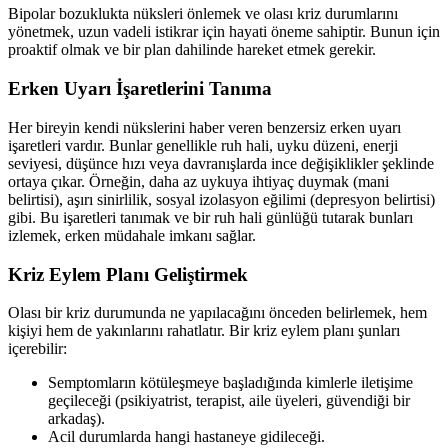
Bipolar bozuklukta nüksleri önlemek ve olası kriz durumlarını
yönetmek, uzun vadeli istikrar için hayati öneme sahiptir. Bunun için
proaktif olmak ve bir plan dahilinde hareket etmek gerekir.
Erken Uyarı İşaretlerini Tanıma
Her bireyin kendi nükslerini haber veren benzersiz erken uyarı
işaretleri vardır. Bunlar genellikle ruh hali, uyku düzeni, enerji
seviyesi, düşünce hızı veya davranışlarda ince değişiklikler şeklinde
ortaya çıkar. Örneğin, daha az uykuya ihtiyaç duymak (mani
belirtisi), aşırı sinirlilik, sosyal izolasyon eğilimi (depresyon belirtisi)
gibi. Bu işaretleri tanımak ve bir ruh hali günlüğü tutarak bunları
izlemek, erken müdahale imkanı sağlar.
Kriz Eylem Planı Geliştirmek
Olası bir kriz durumunda ne yapılacağını önceden belirlemek, hem
kişiyi hem de yakınlarını rahatlatır. Bir kriz eylem planı şunları
içerebilir:
Semptomların kötüleşmeye başladığında kimlerle iletişime
geçileceği (psikiyatrist, terapist, aile üyeleri, güvendiği bir
arkadaş).
Acil durumlarda hangi hastaneye gidileceği.