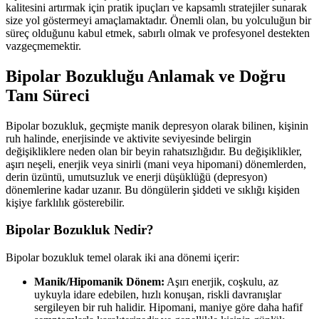
kalitesini artırmak için pratik ipuçları ve kapsamlı stratejiler sunarak
size yol göstermeyi amaçlamaktadır. Önemli olan, bu yolculuğun bir
süreç olduğunu kabul etmek, sabırlı olmak ve profesyonel destekten
vazgeçmemektir.
Bipolar Bozukluğu Anlamak ve Doğru
Tanı Süreci
Bipolar bozukluk, geçmişte manik depresyon olarak bilinen, kişinin
ruh halinde, enerjisinde ve aktivite seviyesinde belirgin
değişikliklere neden olan bir beyin rahatsızlığıdır. Bu değişiklikler,
aşırı neşeli, enerjik veya sinirli (mani veya hipomani) dönemlerden,
derin üzüntü, umutsuzluk ve enerji düşüklüğü (depresyon)
dönemlerine kadar uzanır. Bu döngülerin şiddeti ve sıklığı kişiden
kişiye farklılık gösterebilir.
Bipolar Bozukluk Nedir?
Bipolar bozukluk temel olarak iki ana dönemi içerir:
Manik/Hipomanik Dönem:
Aşırı enerjik, coşkulu, az
uykuyla idare edebilen, hızlı konuşan, riskli davranışlar
sergileyen bir ruh halidir. Hipomani, maniye göre daha hafif