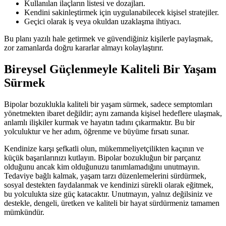
Kullanılan ilaçların listesi ve dozajları.
Kendini sakinleştirmek için uygulanabilecek kişisel stratejiler.
Geçici olarak iş veya okuldan uzaklaşma ihtiyacı.
Bu planı yazılı hale getirmek ve güvendiğiniz kişilerle paylaşmak,
zor zamanlarda doğru kararlar almayı kolaylaştırır.
Bireysel Güçlenmeyle Kaliteli Bir Yaşam
Sürmek
Bipolar bozuklukla kaliteli bir yaşam sürmek, sadece semptomları
yönetmekten ibaret değildir; aynı zamanda kişisel hedeflere ulaşmak,
anlamlı ilişkiler kurmak ve hayatın tadını çıkarmaktır. Bu bir
yolculuktur ve her adım, öğrenme ve büyüme fırsatı sunar.
Kendinize karşı şefkatli olun, mükemmeliyetçilikten kaçının ve
küçük başarılarınızı kutlayın. Bipolar bozukluğun bir parçanız
olduğunu ancak kim olduğunuzu tanımlamadığını unutmayın.
Tedaviye bağlı kalmak, yaşam tarzı düzenlemelerini sürdürmek,
sosyal destekten faydalanmak ve kendinizi sürekli olarak eğitmek,
bu yolculukta size güç katacaktır. Unutmayın, yalnız değilsiniz ve
destekle, dengeli, üretken ve kaliteli bir hayat sürdürmeniz tamamen
mümkündür.