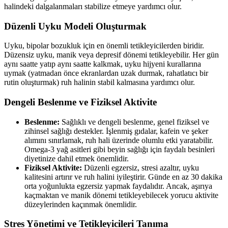
halindeki dalgalanmaları stabilize etmeye yardımcı olur.
Düzenli Uyku Modeli Oluşturmak
Uyku, bipolar bozukluk için en önemli tetikleyicilerden biridir.
Düzensiz uyku, manik veya depresif dönemi tetikleyebilir. Her gün
aynı saatte yatıp aynı saatte kalkmak, uyku hijyeni kurallarına
uymak (yatmadan önce ekranlardan uzak durmak, rahatlatıcı bir
rutin oluşturmak) ruh halinin stabil kalmasına yardımcı olur.
Dengeli Beslenme ve Fiziksel Aktivite
Beslenme:
Sağlıklı ve dengeli beslenme, genel fiziksel ve
zihinsel sağlığı destekler. İşlenmiş gıdalar, kafein ve şeker
alımını sınırlamak, ruh hali üzerinde olumlu etki yaratabilir.
Omega-3 yağ asitleri gibi beyin sağlığı için faydalı besinleri
diyetinize dahil etmek önemlidir.
Fiziksel Aktivite:
Düzenli egzersiz, stresi azaltır, uyku
kalitesini artırır ve ruh halini iyileştirir. Günde en az 30 dakika
orta yoğunlukta egzersiz yapmak faydalıdır. Ancak, aşırıya
kaçmaktan ve manik dönemi tetikleyebilecek yorucu aktivite
düzeylerinden kaçınmak önemlidir.
Stres Yönetimi ve Tetikleyicileri Tanıma