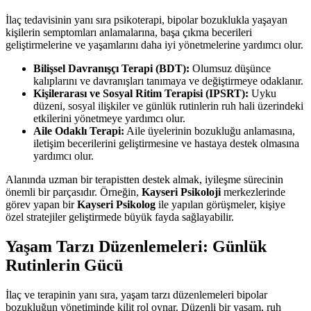
İlaç tedavisinin yanı sıra psikoterapi, bipolar bozuklukla yaşayan
kişilerin semptomları anlamalarına, başa çıkma becerileri
geliştirmelerine ve yaşamlarını daha iyi yönetmelerine yardımcı olur.
Bilişsel Davranışçı Terapi (BDT):
Olumsuz düşünce
kalıplarını ve davranışları tanımaya ve değiştirmeye odaklanır.
Kişilerarası ve Sosyal Ritim Terapisi (IPSRT):
Uyku
düzeni, sosyal ilişkiler ve günlük rutinlerin ruh hali üzerindeki
etkilerini yönetmeye yardımcı olur.
Aile Odaklı Terapi:
Aile üyelerinin bozukluğu anlamasına,
iletişim becerilerini geliştirmesine ve hastaya destek olmasına
yardımcı olur.
Alanında uzman bir terapistten destek almak, iyileşme sürecinin
önemli bir parçasıdır. Örneğin,
Kayseri Psikoloji
merkezlerinde
görev yapan bir
Kayseri Psikolog
ile yapılan görüşmeler, kişiye
özel stratejiler geliştirmede büyük fayda sağlayabilir.
Yaşam Tarzı Düzenlemeleri: Günlük
Rutinlerin Gücü
İlaç ve terapinin yanı sıra, yaşam tarzı düzenlemeleri bipolar
bozukluğun yönetiminde kilit rol oynar. Düzenli bir yaşam, ruh