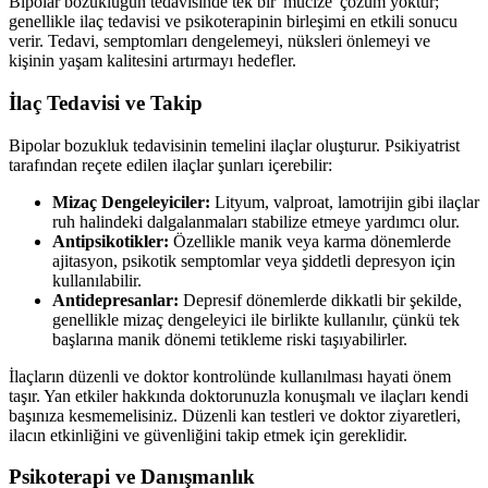
Bipolar bozukluğun tedavisinde tek bir 'mucize' çözüm yoktur;
genellikle ilaç tedavisi ve psikoterapinin birleşimi en etkili sonucu
verir. Tedavi, semptomları dengelemeyi, nüksleri önlemeyi ve
kişinin yaşam kalitesini artırmayı hedefler.
İlaç Tedavisi ve Takip
Bipolar bozukluk tedavisinin temelini ilaçlar oluşturur. Psikiyatrist
tarafından reçete edilen ilaçlar şunları içerebilir:
Mizaç Dengeleyiciler:
Lityum, valproat, lamotrijin gibi ilaçlar
ruh halindeki dalgalanmaları stabilize etmeye yardımcı olur.
Antipsikotikler:
Özellikle manik veya karma dönemlerde
ajitasyon, psikotik semptomlar veya şiddetli depresyon için
kullanılabilir.
Antidepresanlar:
Depresif dönemlerde dikkatli bir şekilde,
genellikle mizaç dengeleyici ile birlikte kullanılır, çünkü tek
başlarına manik dönemi tetikleme riski taşıyabilirler.
İlaçların düzenli ve doktor kontrolünde kullanılması hayati önem
taşır. Yan etkiler hakkında doktorunuzla konuşmalı ve ilaçları kendi
başınıza kesmemelisiniz. Düzenli kan testleri ve doktor ziyaretleri,
ilacın etkinliğini ve güvenliğini takip etmek için gereklidir.
Psikoterapi ve Danışmanlık