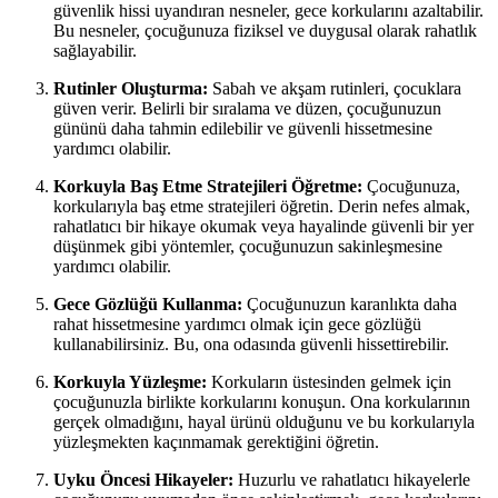
güvenlik hissi uyandıran nesneler, gece korkularını azaltabilir.
Bu nesneler, çocuğunuza fiziksel ve duygusal olarak rahatlık
sağlayabilir.
Rutinler Oluşturma:
Sabah ve akşam rutinleri, çocuklara
güven verir. Belirli bir sıralama ve düzen, çocuğunuzun
gününü daha tahmin edilebilir ve güvenli hissetmesine
yardımcı olabilir.
Korkuyla Baş Etme Stratejileri Öğretme:
Çocuğunuza,
korkularıyla baş etme stratejileri öğretin. Derin nefes almak,
rahatlatıcı bir hikaye okumak veya hayalinde güvenli bir yer
düşünmek gibi yöntemler, çocuğunuzun sakinleşmesine
yardımcı olabilir.
Gece Gözlüğü Kullanma:
Çocuğunuzun karanlıkta daha
rahat hissetmesine yardımcı olmak için gece gözlüğü
kullanabilirsiniz. Bu, ona odasında güvenli hissettirebilir.
Korkuyla Yüzleşme:
Korkuların üstesinden gelmek için
çocuğunuzla birlikte korkularını konuşun. Ona korkularının
gerçek olmadığını, hayal ürünü olduğunu ve bu korkularıyla
yüzleşmekten kaçınmamak gerektiğini öğretin.
Uyku Öncesi Hikayeler:
Huzurlu ve rahatlatıcı hikayelerle