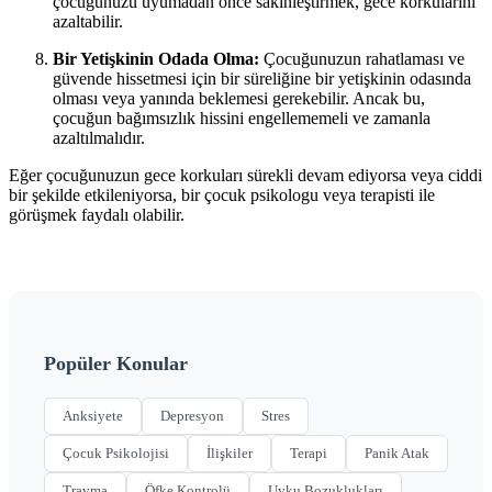
çocuğunuzu uyumadan önce sakinleştirmek, gece korkularını
azaltabilir.
Bir Yetişkinin Odada Olma:
Çocuğunuzun rahatlaması ve
güvende hissetmesi için bir süreliğine bir yetişkinin odasında
olması veya yanında beklemesi gerekebilir. Ancak bu,
çocuğun bağımsızlık hissini engellememeli ve zamanla
azaltılmalıdır.
Eğer çocuğunuzun gece korkuları sürekli devam ediyorsa veya ciddi
bir şekilde etkileniyorsa, bir çocuk psikologu veya terapisti ile
görüşmek faydalı olabilir.
Popüler Konular
Anksiyete
Depresyon
Stres
Çocuk Psikolojisi
İlişkiler
Terapi
Panik Atak
Travma
Öfke Kontrolü
Uyku Bozuklukları