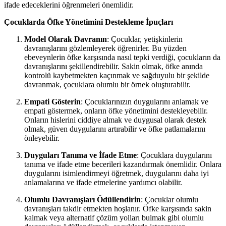
ifade edeceklerini öğrenmeleri önemlidir.
Çocuklarda Öfke Yönetimini Destekleme İpuçları
Model Olarak Davranın
: Çocuklar, yetişkinlerin
davranışlarını gözlemleyerek öğrenirler. Bu yüzden
ebeveynlerin öfke karşısında nasıl tepki verdiği, çocukların da
davranışlarını şekillendirebilir. Sakin olmak, öfke anında
kontrolü kaybetmekten kaçınmak ve sağduyulu bir şekilde
davranmak, çocuklara olumlu bir örnek oluşturabilir.
Empati Gösterin
: Çocuklarınızın duygularını anlamak ve
empati göstermek, onların öfke yönetimini destekleyebilir.
Onların hislerini ciddiye almak ve duygusal olarak destek
olmak, güven duygularını artırabilir ve öfke patlamalarını
önleyebilir.
Duyguları Tanıma ve İfade Etme
: Çocuklara duygularını
tanıma ve ifade etme becerileri kazandırmak önemlidir. Onlara
duygularını isimlendirmeyi öğretmek, duygularını daha iyi
anlamalarına ve ifade etmelerine yardımcı olabilir.
Olumlu Davranışları Ödüllendirin
: Çocuklar olumlu
davranışları takdir etmekten hoşlanır. Öfke karşısında sakin
kalmak veya alternatif çözüm yolları bulmak gibi olumlu