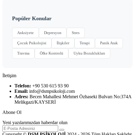
Popüler Konular
Anksiyete
Depresyon
Stres
Çocuk Psikolojisi
İlişkiler
Terapi
Panik Atak
Travma
Öfke Kontrolü
Uyku Bozuklukları
İletişim
Telefon:
+90 530 615 93 90
Email:
info@dsmpsikoloji.com
Adres:
Becen Mahallesi Mehmet Özhaseki Bulvarı No:374A
Melikgazi/KAYSERİ
Abone Ol
Yeni yazılarımızdan haberdar olun
Copyrıght ©
DSM PSİKOLOJİ
2024 - 2026 Tüm Hakları Saklıdır.