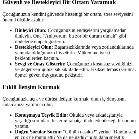
Güvenli ve Destekleyici Bir Ortam Yaratmak
Çocuğunuzun kendini güvende hissettiği bir ortam, stres seviyesini
önemli ölçüde azaltır:
Dinleyici Olun:
Çocuğunuzun endişelerini yargılamadan
dinleyin. Ona “Anlıyorum, bu zor bir durum olmalı” gibi
ifadelerle empati gösterin.
Destekleyici Olun:
Başarısızlıklarında veya zorlandıklarında
yanında olduğunuzu hissettirin. Mükemmeliyetçi
beklentilerden kaçının.
Sevgi ve Onay Gösterin:
Çocuğunuzu koşulsuz sevdiğinizi
ve değer verdiğinizi sık sık ifade edin. Fiziksel temas (sarılma,
öpme) güven duygusunu pekiştirir.
Etkili İletişim Kurmak
Çocuğunuzla açık ve dürüst iletişim kurmak, onun iç dünyasını
anlamanıza yardımcı olur:
Konuşmaya Teşvik Edin:
Okulda veya arkadaşlarıyla
yaşadığı sorunları, hislerini rahatça ifade edebileceği bir ortam
yaratın.
Doğru Sorular Sorun:
“Günün nasıldı?” yerine “Bugün seni
en çok ne mutlu etti? Ya da ne üzdü?” gibi daha spesifik