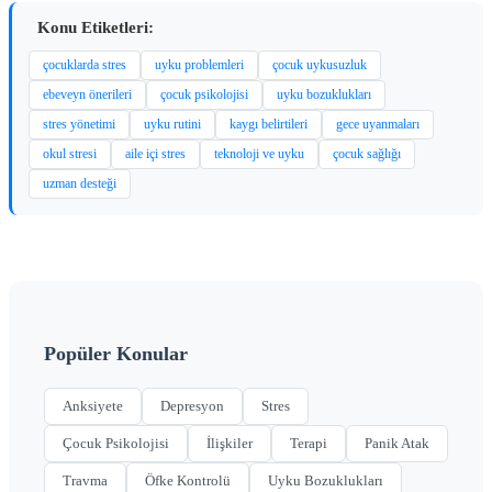
Konu Etiketleri:
çocuklarda stres
uyku problemleri
çocuk uykusuzluk
ebeveyn önerileri
çocuk psikolojisi
uyku bozuklukları
stres yönetimi
uyku rutini
kaygı belirtileri
gece uyanmaları
okul stresi
aile içi stres
teknoloji ve uyku
çocuk sağlığı
uzman desteği
Popüler Konular
Anksiyete
Depresyon
Stres
Çocuk Psikolojisi
İlişkiler
Terapi
Panik Atak
Travma
Öfke Kontrolü
Uyku Bozuklukları