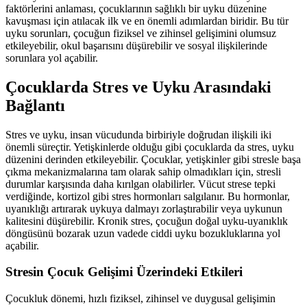
faktörlerini anlaması, çocuklarının sağlıklı bir uyku düzenine
kavuşması için atılacak ilk ve en önemli adımlardan biridir. Bu tür
uyku sorunları, çocuğun fiziksel ve zihinsel gelişimini olumsuz
etkileyebilir, okul başarısını düşürebilir ve sosyal ilişkilerinde
sorunlara yol açabilir.
Çocuklarda Stres ve Uyku Arasındaki
Bağlantı
Stres ve uyku, insan vücudunda birbiriyle doğrudan ilişkili iki
önemli süreçtir. Yetişkinlerde olduğu gibi çocuklarda da stres, uyku
düzenini derinden etkileyebilir. Çocuklar, yetişkinler gibi stresle başa
çıkma mekanizmalarına tam olarak sahip olmadıkları için, stresli
durumlar karşısında daha kırılgan olabilirler. Vücut strese tepki
verdiğinde, kortizol gibi stres hormonları salgılanır. Bu hormonlar,
uyanıklığı artırarak uykuya dalmayı zorlaştırabilir veya uykunun
kalitesini düşürebilir. Kronik stres, çocuğun doğal uyku-uyanıklık
döngüsünü bozarak uzun vadede ciddi uyku bozukluklarına yol
açabilir.
Stresin Çocuk Gelişimi Üzerindeki Etkileri
Çocukluk dönemi, hızlı fiziksel, zihinsel ve duygusal gelişimin