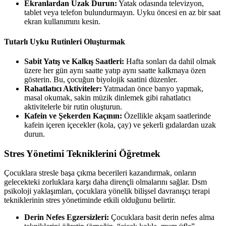
Ekranlardan Uzak Durun:
Yatak odasında televizyon,
tablet veya telefon bulundurmayın. Uyku öncesi en az bir saat
ekran kullanımını kesin.
Tutarlı Uyku Rutinleri Oluşturmak
Sabit Yatış ve Kalkış Saatleri:
Hafta sonları da dahil olmak
üzere her gün aynı saatte yatıp aynı saatte kalkmaya özen
gösterin. Bu, çocuğun biyolojik saatini düzenler.
Rahatlatıcı Aktiviteler:
Yatmadan önce banyo yapmak,
masal okumak, sakin müzik dinlemek gibi rahatlatıcı
aktivitelerle bir rutin oluşturun.
Kafein ve Şekerden Kaçının:
Özellikle akşam saatlerinde
kafein içeren içecekler (kola, çay) ve şekerli gıdalardan uzak
durun.
Stres Yönetimi Tekniklerini Öğretmek
Çocuklara stresle başa çıkma becerileri kazandırmak, onların
gelecekteki zorluklara karşı daha dirençli olmalarını sağlar. Dsm
psikoloji yaklaşımları, çocuklara yönelik bilişsel davranışçı terapi
tekniklerinin stres yönetiminde etkili olduğunu belirtir.
Derin Nefes Egzersizleri:
Çocuklara basit derin nefes alma