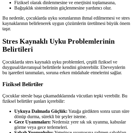
Fiziksel olarak dinlenmesine ve enerjisini toplamasına,
Bağışıklık sistemlerinin güçlenmesine yardımcı olur.
Bu nedenle, çocuklarda uyku sorunlarının ihmal edilmemesi ve stres
kaynaklarının belirlenerek uygun çözümlerin üretilmesi büyük önem
taşır.
Stres Kaynaklı Uyku Problemlerinin
Belirtileri
Çocuklarda stres kaynaklı uyku problemleri, çeşitli fiziksel ve
duygusal/davranışsal belirtilerle kendini gösterebilir. Ebeveynlerin
bu işaretleri tanımaları, soruna erken müdahale etmelerini sağlar.
Fiziksel Belirtiler
Çocuklar stresle başa çıkamadıklarında vücutları tepki verebilir. Bu
fiziksel belirtiler şunları içerebilir:
Uykuya Dalmada Güçlük:
Yatağa girdikten sonra uzun süre
dönüp durma, sürekli bir şeyler isteme.
Gece Uyanmaları:
Nedensiz yere sık sık uyanma, kabuslar
görme veya gece terlemeleri.
Sabah Yorgunluğu:
Yeterince uyumasına rağmen sabahları