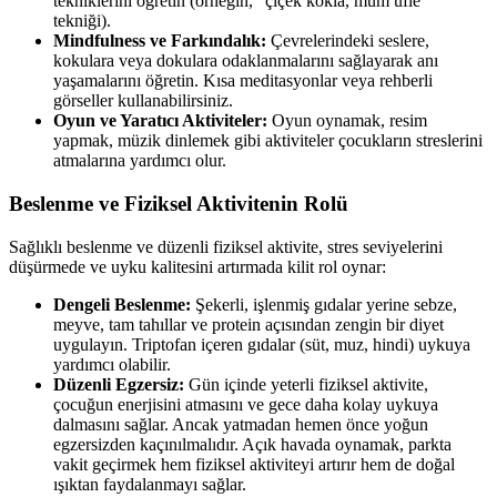
tekniklerini öğretin (örneğin, “çiçek kokla, mum üfle”
tekniği).
Mindfulness ve Farkındalık:
Çevrelerindeki seslere,
kokulara veya dokulara odaklanmalarını sağlayarak anı
yaşamalarını öğretin. Kısa meditasyonlar veya rehberli
görseller kullanabilirsiniz.
Oyun ve Yaratıcı Aktiviteler:
Oyun oynamak, resim
yapmak, müzik dinlemek gibi aktiviteler çocukların streslerini
atmalarına yardımcı olur.
Beslenme ve Fiziksel Aktivitenin Rolü
Sağlıklı beslenme ve düzenli fiziksel aktivite, stres seviyelerini
düşürmede ve uyku kalitesini artırmada kilit rol oynar:
Dengeli Beslenme:
Şekerli, işlenmiş gıdalar yerine sebze,
meyve, tam tahıllar ve protein açısından zengin bir diyet
uygulayın. Triptofan içeren gıdalar (süt, muz, hindi) uykuya
yardımcı olabilir.
Düzenli Egzersiz:
Gün içinde yeterli fiziksel aktivite,
çocuğun enerjisini atmasını ve gece daha kolay uykuya
dalmasını sağlar. Ancak yatmadan hemen önce yoğun
egzersizden kaçınılmalıdır. Açık havada oynamak, parkta
vakit geçirmek hem fiziksel aktiviteyi artırır hem de doğal
ışıktan faydalanmayı sağlar.