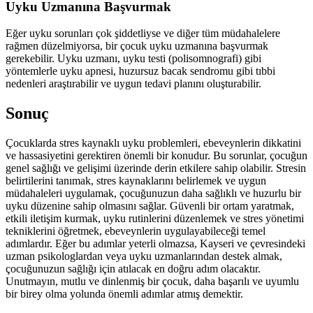
Uyku Uzmanına Başvurmak
Eğer uyku sorunları çok şiddetliyse ve diğer tüm müdahalelere
rağmen düzelmiyorsa, bir çocuk uyku uzmanına başvurmak
gerekebilir. Uyku uzmanı, uyku testi (polisomnografi) gibi
yöntemlerle uyku apnesi, huzursuz bacak sendromu gibi tıbbi
nedenleri araştırabilir ve uygun tedavi planını oluşturabilir.
Sonuç
Çocuklarda stres kaynaklı uyku problemleri, ebeveynlerin dikkatini
ve hassasiyetini gerektiren önemli bir konudur. Bu sorunlar, çocuğun
genel sağlığı ve gelişimi üzerinde derin etkilere sahip olabilir. Stresin
belirtilerini tanımak, stres kaynaklarını belirlemek ve uygun
müdahaleleri uygulamak, çocuğunuzun daha sağlıklı ve huzurlu bir
uyku düzenine sahip olmasını sağlar. Güvenli bir ortam yaratmak,
etkili iletişim kurmak, uyku rutinlerini düzenlemek ve stres yönetimi
tekniklerini öğretmek, ebeveynlerin uygulayabileceği temel
adımlardır. Eğer bu adımlar yeterli olmazsa, Kayseri ve çevresindeki
uzman psikologlardan veya uyku uzmanlarından destek almak,
çocuğunuzun sağlığı için atılacak en doğru adım olacaktır.
Unutmayın, mutlu ve dinlenmiş bir çocuk, daha başarılı ve uyumlu
bir birey olma yolunda önemli adımlar atmış demektir.