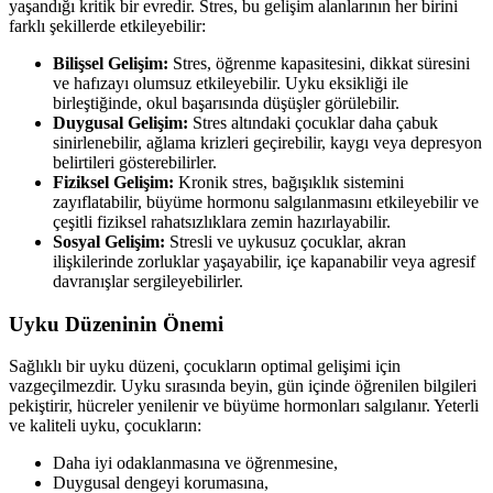
yaşandığı kritik bir evredir. Stres, bu gelişim alanlarının her birini
farklı şekillerde etkileyebilir:
Bilişsel Gelişim:
Stres, öğrenme kapasitesini, dikkat süresini
ve hafızayı olumsuz etkileyebilir. Uyku eksikliği ile
birleştiğinde, okul başarısında düşüşler görülebilir.
Duygusal Gelişim:
Stres altındaki çocuklar daha çabuk
sinirlenebilir, ağlama krizleri geçirebilir, kaygı veya depresyon
belirtileri gösterebilirler.
Fiziksel Gelişim:
Kronik stres, bağışıklık sistemini
zayıflatabilir, büyüme hormonu salgılanmasını etkileyebilir ve
çeşitli fiziksel rahatsızlıklara zemin hazırlayabilir.
Sosyal Gelişim:
Stresli ve uykusuz çocuklar, akran
ilişkilerinde zorluklar yaşayabilir, içe kapanabilir veya agresif
davranışlar sergileyebilirler.
Uyku Düzeninin Önemi
Sağlıklı bir uyku düzeni, çocukların optimal gelişimi için
vazgeçilmezdir. Uyku sırasında beyin, gün içinde öğrenilen bilgileri
pekiştirir, hücreler yenilenir ve büyüme hormonları salgılanır. Yeterli
ve kaliteli uyku, çocukların:
Daha iyi odaklanmasına ve öğrenmesine,
Duygusal dengeyi korumasına,