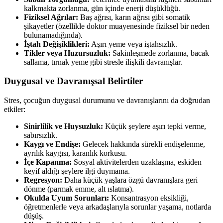
kalkmakta zorlanma, gün içinde enerji düşüklüğü.
Fiziksel Ağrılar:
Baş ağrısı, karın ağrısı gibi somatik
şikayetler (özellikle doktor muayenesinde fiziksel bir neden
bulunamadığında).
İştah Değişiklikleri:
Aşırı yeme veya iştahsızlık.
Tikler veya Huzursuzluk:
Sakinleşmede zorlanma, bacak
sallama, tırnak yeme gibi stresle ilişkili davranışlar.
Duygusal ve Davranışsal Belirtiler
Stres, çocuğun duygusal durumunu ve davranışlarını da doğrudan
etkiler:
Sinirlilik ve Huysuzluk:
Küçük şeylere aşırı tepki verme,
sabırsızlık.
Kaygı ve Endişe:
Gelecek hakkında sürekli endişelenme,
ayrılık kaygısı, karanlık korkusu.
İçe Kapanma:
Sosyal aktivitelerden uzaklaşma, eskiden
keyif aldığı şeylere ilgi duymama.
Regresyon:
Daha küçük yaşlara özgü davranışlara geri
dönme (parmak emme, alt ıslatma).
Okulda Uyum Sorunları:
Konsantrasyon eksikliği,
öğretmenlerle veya arkadaşlarıyla sorunlar yaşama, notlarda
düşüş.