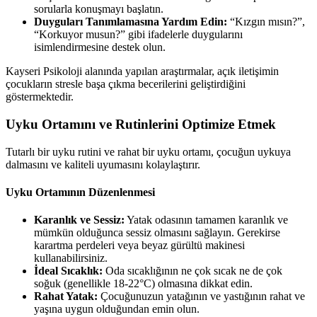
sorularla konuşmayı başlatın.
Duyguları Tanımlamasına Yardım Edin:
“Kızgın mısın?”,
“Korkuyor musun?” gibi ifadelerle duygularını
isimlendirmesine destek olun.
Kayseri Psikoloji alanında yapılan araştırmalar, açık iletişimin
çocukların stresle başa çıkma becerilerini geliştirdiğini
göstermektedir.
Uyku Ortamını ve Rutinlerini Optimize Etmek
Tutarlı bir uyku rutini ve rahat bir uyku ortamı, çocuğun uykuya
dalmasını ve kaliteli uyumasını kolaylaştırır.
Uyku Ortamının Düzenlenmesi
Karanlık ve Sessiz:
Yatak odasının tamamen karanlık ve
mümkün olduğunca sessiz olmasını sağlayın. Gerekirse
karartma perdeleri veya beyaz gürültü makinesi
kullanabilirsiniz.
İdeal Sıcaklık:
Oda sıcaklığının ne çok sıcak ne de çok
soğuk (genellikle 18-22°C) olmasına dikkat edin.
Rahat Yatak:
Çocuğunuzun yatağının ve yastığının rahat ve
yaşına uygun olduğundan emin olun.