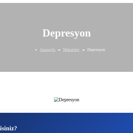
Depresyon
Anasayfa
Makaleler
Depresyon
isiniz?