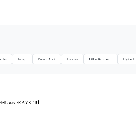
kiler
Terapi
Panik Atak
Travma
Öfke Kontrolü
Uyku B
 Melikgazi/KAYSERİ