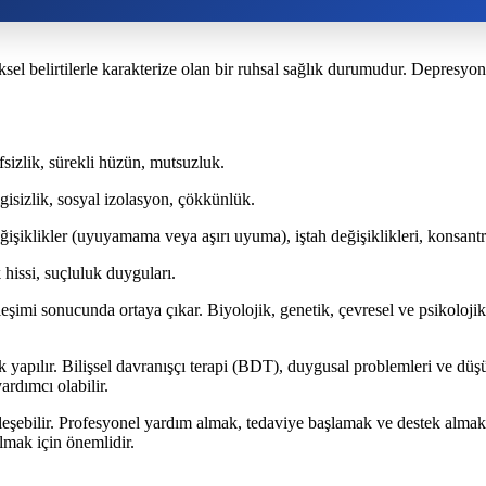
sel belirtilerle karakterize olan bir ruhsal sağlık durumudur. Depresyon,
fsizlik, sürekli hüzün, mutsuzluk.
lgisizlik, sosyal izolasyon, çökkünlük.
işiklikler (uyuyamama veya aşırı uyuma), iştah değişiklikleri, konsant
hissi, suçluluk duyguları.
leşimi sonucunda ortaya çıkar. Biyolojik, genetik, çevresel ve psikolojik
rak yapılır. Bilişsel davranışçı terapi (BDT), duygusal problemleri ve dü
ardımcı olabilir.
ileşebilir. Profesyonel yardım almak, tedaviye başlamak ve destek alma
lmak için önemlidir.