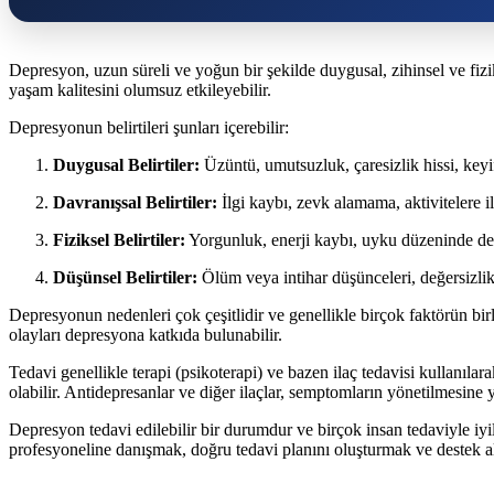
Depresyon, uzun süreli ve yoğun bir şekilde duygusal, zihinsel ve fizik
yaşam kalitesini olumsuz etkileyebilir.
Depresyonun belirtileri şunları içerebilir:
Duygusal Belirtiler:
Üzüntü, umutsuzluk, çaresizlik hissi, keyi
Davranışsal Belirtiler:
İlgi kaybı, zevk alamama, aktivitelere i
Fiziksel Belirtiler:
Yorgunluk, enerji kaybı, uyku düzeninde değ
Düşünsel Belirtiler:
Ölüm veya intihar düşünceleri, değersizlik 
Depresyonun nedenleri çok çeşitlidir ve genellikle birçok faktörün bir
olayları depresyona katkıda bulunabilir.
Tedavi genellikle terapi (psikoterapi) ve bazen ilaç tedavisi kullanıla
olabilir. Antidepresanlar ve diğer ilaçlar, semptomların yönetilmesine y
Depresyon tedavi edilebilir bir durumdur ve birçok insan tedaviyle iy
profesyoneline danışmak, doğru tedavi planını oluşturmak ve destek a