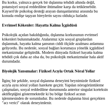
Bu korku, yalnızca gerçek bir dışlanma tehdidi altında değil,
potansiyel sosyal reddedilme ihtimaline karşı da tetiklenebilir.
Kayseri'de psikolog desteği arayan danışanlarımız arasında bu
konuda endişe taşıyan bireylerin sayısı oldukça fazladır.
Evrimsel Kökenler: Hayatta Kalma İçgüdüsü
Psikolojik açıdan bakıldığında, dışlanma korkusunun evrimsel
kökenleri bulunmaktadır. Atalarımız için sosyal gruplardan
dışlanmak, hayatta kalma şansının ciddi ölçüde azalması anlamına
geliyordu. Bu nedenle, sosyal bağları korumaya yönelik içgüdüsel
mekanizmalar geliştirdik. Modern dünyada fiziksel hayatta kalma
tehdidi çok daha az olsa da, bu psikolojik mekanizmalar hala aktif
durumdadır.
Biyolojik Yansımalar: Fiziksel Acıyla Ortak Nöral Yollar
İlginç bir şekilde, sosyal dışlanma deneyimi beynimizde fiziksel
acıyla aynı nöral yolları harekete geçirir. Yapılan nörogörüntüleme
çalışmaları, sosyal reddedilme durumunda anterior singulat korteksin
aktifleştiğini göstermektedir ki bu bölge fiziksel acının
işlenmesinden de sorumludur. Bu nedenle dışlanma hissi gerçekten
"acı verici" olarak deneyimlenir.