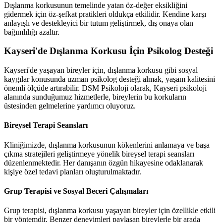
Dışlanma korkusunun temelinde yatan öz-değer eksikliğini
gidermek için öz-şefkat pratikleri oldukça etkilidir. Kendine karşı
anlayışlı ve destekleyici bir tutum geliştirmek, dış onaya olan
bağımlılığı azaltır.
Kayseri'de Dışlanma Korkusu İçin Psikolog Desteği
Kayseri'de yaşayan bireyler için, dışlanma korkusu gibi sosyal
kaygılar konusunda uzman psikolog desteği almak, yaşam kalitesini
önemli ölçüde artırabilir. DSM Psikoloji olarak, Kayseri psikoloji
alanında sunduğumuz hizmetlerle, bireylerin bu korkuların
üstesinden gelmelerine yardımcı oluyoruz.
Bireysel Terapi Seansları
Kliniğimizde, dışlanma korkusunun kökenlerini anlamaya ve başa
çıkma stratejileri geliştirmeye yönelik bireysel terapi seansları
düzenlenmektedir. Her danışanın özgün hikayesine odaklanarak
kişiye özel tedavi planları oluşturulmaktadır.
Grup Terapisi ve Sosyal Beceri Çalışmaları
Grup terapisi, dışlanma korkusu yaşayan bireyler için özellikle etkili
bir yöntemdir. Benzer deneyimleri paylaşan bireylerle bir arada