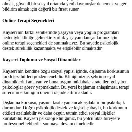
olmak, güvenli bir sosyal ortamda yeni davranışlar denemek ve geri
bildirim almak için değerli bir fırsat sunar.
Online Terapi Seçenekleri
Kayseri'nin farklı semtlerinde yaşayan veya yoğun programları
nedeniyle kliniğe gelmekte zorluk yaşayan danışanlarımız için
online terapi seçenekleri de sunmaktayız. Bu sayede psikolojik
destek süreklilik kazanmakta ve erişilebilir olmaktadır.
Kayseri Toplumu ve Sosyal Dinamikler
Kayseri'nin kendine özgü sosyal yapısı içinde, dışlanma korkusunun
farklı tezahürleri gözlemlenebilir. Kliniğimizde, şehrin sosyal
dinamiklerini anlayan ve buna uygun müdahale stratejileri geliştiren
psikologlar görev yapmaktadır. Bu yerel bağlamın anlaşılması, terapi
sürecinin etkinliğini önemli ölçüde artırmaktadır.
Dışlanma korkusu, yaşamı kısıtlayan ancak aşılabilir bir psikolojik
durumdur. Doğru psikolojik destek ve kişisel çabayla, bu korkunun
etkileri azaltılabilir ve daha özgür, tatmin edici sosyal ilişkiler
kurulabilir. Kayseri psikoloji kliniğimiz, bu yolculukta bireylere
profesyonel rehberlik sunmaya devam etmektedir.