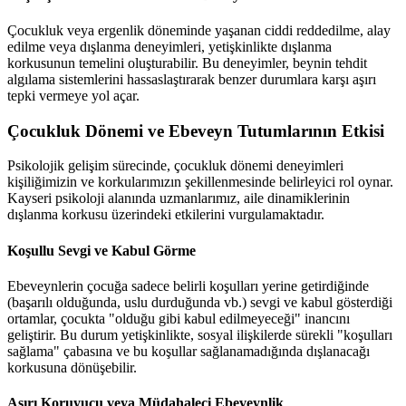
Çocukluk veya ergenlik döneminde yaşanan ciddi reddedilme, alay
edilme veya dışlanma deneyimleri, yetişkinlikte dışlanma
korkusunun temelini oluşturabilir. Bu deneyimler, beynin tehdit
algılama sistemlerini hassaslaştırarak benzer durumlara karşı aşırı
tepki vermeye yol açar.
Çocukluk Dönemi ve Ebeveyn Tutumlarının Etkisi
Psikolojik gelişim sürecinde, çocukluk dönemi deneyimleri
kişiliğimizin ve korkularımızın şekillenmesinde belirleyici rol oynar.
Kayseri psikoloji alanında uzmanlarımız, aile dinamiklerinin
dışlanma korkusu üzerindeki etkilerini vurgulamaktadır.
Koşullu Sevgi ve Kabul Görme
Ebeveynlerin çocuğa sadece belirli koşulları yerine getirdiğinde
(başarılı olduğunda, uslu durduğunda vb.) sevgi ve kabul gösterdiği
ortamlar, çocukta "olduğu gibi kabul edilmeyeceği" inancını
geliştirir. Bu durum yetişkinlikte, sosyal ilişkilerde sürekli "koşulları
sağlama" çabasına ve bu koşullar sağlanamadığında dışlanacağı
korkusuna dönüşebilir.
Aşırı Koruyucu veya Müdahaleci Ebeveynlik