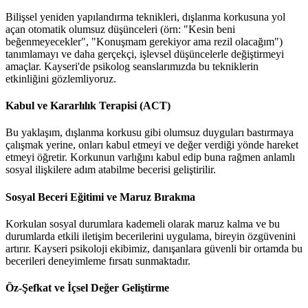
Bilişsel yeniden yapılandırma teknikleri, dışlanma korkusuna yol
açan otomatik olumsuz düşünceleri (örn: "Kesin beni
beğenmeyecekler", "Konuşmam gerekiyor ama rezil olacağım")
tanımlamayı ve daha gerçekçi, işlevsel düşüncelerle değiştirmeyi
amaçlar. Kayseri'de psikolog seanslarımızda bu tekniklerin
etkinliğini gözlemliyoruz.
Kabul ve Kararlılık Terapisi (ACT)
Bu yaklaşım, dışlanma korkusu gibi olumsuz duyguları bastırmaya
çalışmak yerine, onları kabul etmeyi ve değer verdiği yönde hareket
etmeyi öğretir. Korkunun varlığını kabul edip buna rağmen anlamlı
sosyal ilişkilere adım atabilme becerisi geliştirilir.
Sosyal Beceri Eğitimi ve Maruz Bırakma
Korkulan sosyal durumlara kademeli olarak maruz kalma ve bu
durumlarda etkili iletişim becerilerini uygulama, bireyin özgüvenini
artırır. Kayseri psikoloji ekibimiz, danışanlara güvenli bir ortamda bu
becerileri deneyimleme fırsatı sunmaktadır.
Öz-Şefkat ve İçsel Değer Geliştirme