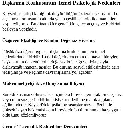
Dışlanma Korkusunun Temel Psikolojik Nedenleri
Kayseri psikoloji kliniğimizde yürüttüğümüz terapi seanslarında,
dışlanma korkusunun altında yatan çeşitli psikolojik dinamikleri
tespit ediyoruz. Bu dinamikler genellikle iç içe geçmiş ve birbirini
besleyen yapıdadır.
Özgüven Eksikliği ve Kendini Değersiz Hissetme
Düşük öz-değer duygusu, dışlanma korkusunun en temel
nedenlerinden biridir. Kendi değerinden emin olamayan bireyler,
başkalarının da kendilerini değersiz bulacağı ve dolayısıyla
dışlayacağı inancını taşırlar. Bu durum, sosyal etkileşimlerde aşırı
tedirginliğe ve kaçınma davranışlarına yol açabilir.
Mükemmeliyetçilik ve Onaylanma İhtiyacı
Sürekli kusursuz olma çabası içindeki bireyler, en ufak bir eleştiriyi
veya olumsuz geri bildirimi kişisel reddedilme olarak algılama
eğilimindedir. Kayseri'deki psikolog seanslarımızda, özellikle
yüksek başarı beklentisi olan bireylerde bu durumun daha yaygın
olduğunu gözlemliyoruz.
Geçmiş Travmatik Reddedilme Deneyimleri