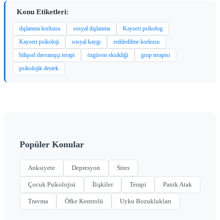
Konu Etiketleri:
dışlanma korkusu
sosyal dışlanma
Kayseri psikolog
Kayseri psikoloji
sosyal kaygı
reddedilme korkusu
bilişsel davranışçı terapi
özgüven eksikliği
grup terapisi
psikolojik destek
Popüler Konular
Anksiyete
Depresyon
Stres
Çocuk Psikolojisi
İlişkiler
Terapi
Panik Atak
Travma
Öfke Kontrolü
Uyku Bozuklukları