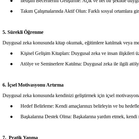
●
İletişim Becerilerini Geliştirme: Açık ve net bir şekilde duygu
●
Takım Çalışmalarında Aktif Olun: Farklı sosyal ortamlara girm
5. Sürekli Öğrenme
Duygusal zeka konusunda kitap okumak, eğitimlere katılmak veya mento
●
Kişisel Gelişim Kitapları: Duygusal zeka ve insan ilişkileri ü
●
Atölye ve Seminerlere Katılma: Duygusal zeka ile ilgili atölye
6. İçsel Motivasyonu Artırma
Duygusal zeka konusunda kendinizi geliştirmek için içsel motivasyona
●
Hedef Belirleme: Kendi amaçlarınızı belirleyin ve bu hedefle
●
Başkalarına Destek Olma: Başkalarına yardım etmek, kendi mot
7. Pratik Yapma