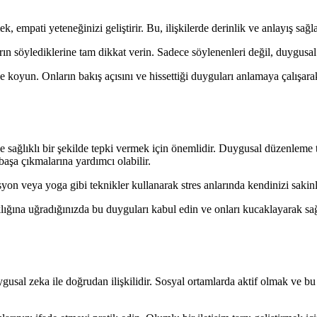
 empati yeteneğinizi geliştirir. Bu, ilişkilerde derinlik ve anlayış sağl
rın söylediklerine tam dikkat verin. Sadece söylenenleri değil, duygusal
 koyun. Onların bakış açısını ve hissettiği duyguları anlamaya çalışarak
 sağlıklı bir şekilde tepki vermek için önemlidir. Duygusal düzenleme te
aşa çıkmalarına yardımcı olabilir.
n veya yoga gibi teknikler kullanarak stres anlarında kendinizi sakinle
ına uğradığınızda bu duyguları kabul edin ve onları kucaklayarak sağlık
ygusal zeka ile doğrudan ilişkilidir. Sosyal ortamlarda aktif olmak ve bu 