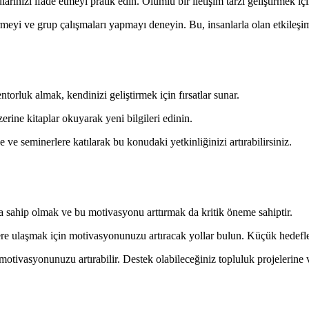
larınızı ifade etmeyi pratik edin. Olumlu bir iletişim tarzı geliştirmek i
eyi ve grup çalışmaları yapmayı deneyin. Bu, insanlarla olan etkileşimler
rluk almak, kendinizi geliştirmek için fırsatlar sunar.
zerine kitaplar okuyarak yeni bilgileri edinin.
 ve seminerlere katılarak bu konudaki yetkinliğinizi artırabilirsiniz.
 sahip olmak ve bu motivasyonu arttırmak da kritik öneme sahiptir.
re ulaşmak için motivasyonunuzu artıracak yollar bulun. Küçük hedefler
ivasyonunuzu artırabilir. Destek olabileceğiniz topluluk projelerine ve