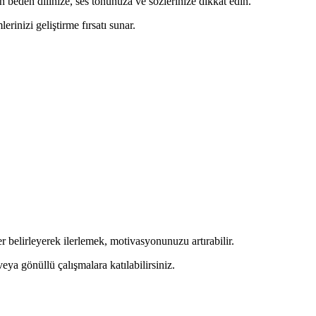
çin beden dilinize, ses tonunuza ve sözlerinize dikkat edin.
inizi geliştirme fırsatı sunar.
 belirleyerek ilerlemek, motivasyonunuzu artırabilir.
ya gönüllü çalışmalara katılabilirsiniz.