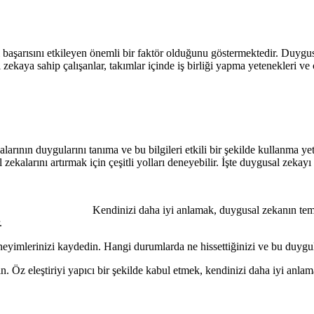
aşarısını etkileyen önemli bir faktör olduğunu göstermektedir. Duygusal 
l zekaya sahip çalışanlar, takımlar içinde iş birliği yapma yetenekleri v
arının duygularını tanıma ve bu bilgileri etkili bir şekilde kullanma y
al zekalarını artırmak için çeşitli yolları deneyebilir. İşte duygusal zekayı
alık
Kendinizi daha iyi anlamak, duygusal zekanın teme
r.
lerinizi kaydedin. Hangi durumlarda ne hissettiğinizi ve bu duyguları
. Öz eleştiriyi yapıcı bir şekilde kabul etmek, kendinizi daha iyi anlam