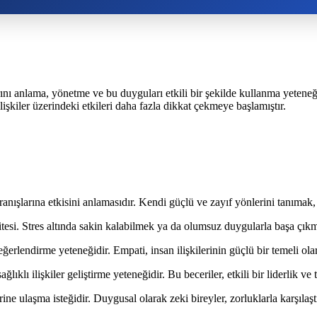
ını anlama, yönetme ve bu duyguları etkili bir şekilde kullanma yetene
ilişkiler üzerindeki etkileri daha fazla dikkat çekmeye başlamıştır.
nışlarına etkisini anlamasıdır. Kendi güçlü ve zayıf yönlerini tanımak, 
esi. Stres altında sakin kalabilmek ya da olumsuz duygularla başa çıkma
ğerlendirme yeteneğidir. Empati, insan ilişkilerinin güçlü bir temeli olar
klı ilişkiler geliştirme yeteneğidir. Bu beceriler, etkili bir liderlik ve t
 ulaşma isteğidir. Duygusal olarak zeki bireyler, zorluklarla karşılaştı