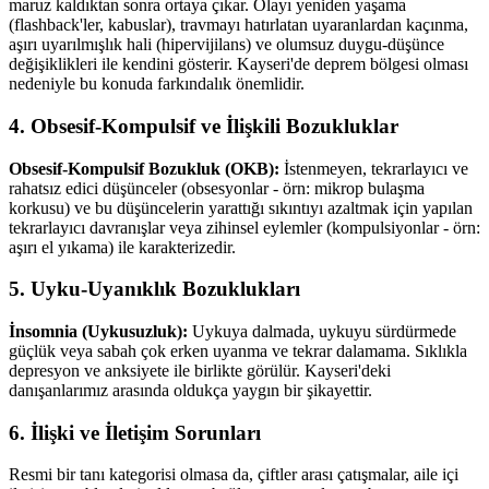
maruz kaldıktan sonra ortaya çıkar. Olayı yeniden yaşama
(flashback'ler, kabuslar), travmayı hatırlatan uyaranlardan kaçınma,
aşırı uyarılmışlık hali (hipervijilans) ve olumsuz duygu-düşünce
değişiklikleri ile kendini gösterir. Kayseri'de deprem bölgesi olması
nedeniyle bu konuda farkındalık önemlidir.
4. Obsesif-Kompulsif ve İlişkili Bozukluklar
Obsesif-Kompulsif Bozukluk (OKB):
İstenmeyen, tekrarlayıcı ve
rahatsız edici düşünceler (obsesyonlar - örn: mikrop bulaşma
korkusu) ve bu düşüncelerin yarattığı sıkıntıyı azaltmak için yapılan
tekrarlayıcı davranışlar veya zihinsel eylemler (kompulsiyonlar - örn:
aşırı el yıkama) ile karakterizedir.
5. Uyku-Uyanıklık Bozuklukları
İnsomnia (Uykusuzluk):
Uykuya dalmada, uykuyu sürdürmede
güçlük veya sabah çok erken uyanma ve tekrar dalamama. Sıklıkla
depresyon ve anksiyete ile birlikte görülür. Kayseri'deki
danışanlarımız arasında oldukça yaygın bir şikayettir.
6. İlişki ve İletişim Sorunları
Resmi bir tanı kategorisi olmasa da, çiftler arası çatışmalar, aile içi