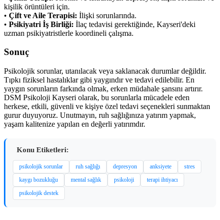
kişilik örüntüleri için.
•
Çift ve Aile Terapisi:
İlişki sorunlarında.
•
Psikiyatri İş Birliği:
İlaç tedavisi gerektiğinde, Kayseri'deki
uzman psikiyatristlerle koordineli çalışma.
Sonuç
Psikolojik sorunlar, utanılacak veya saklanacak durumlar değildir.
Tıpkı fiziksel hastalıklar gibi yaygındır ve tedavi edilebilir. En
yaygın sorunların farkında olmak, erken müdahale şansını artırır.
DSM Psikoloji Kayseri olarak, bu sorunlarla mücadele eden
herkese, etkili, güvenli ve kişiye özel tedavi seçenekleri sunmaktan
gurur duyuyoruz. Unutmayın, ruh sağlığınıza yatırım yapmak,
yaşam kalitenize yapılan en değerli yatırımdır.
Konu Etiketleri:
psikolojik sorunlar
ruh sağlığı
depresyon
anksiyete
stres
kaygı bozukluğu
mental sağlık
psikoloji
terapi ihtiyacı
psikolojik destek