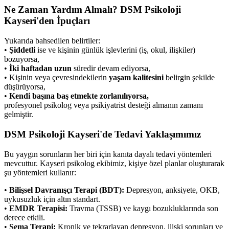
Ne Zaman Yardım Almalı? DSM Psikoloji
Kayseri'den İpuçları
Yukarıda bahsedilen belirtiler:
•
Şiddetli
ise ve kişinin günlük işlevlerini (iş, okul, ilişkiler)
bozuyorsa,
•
İki haftadan uzun
süredir devam ediyorsa,
• Kişinin veya çevresindekilerin
yaşam kalitesini
belirgin şekilde
düşürüyorsa,
•
Kendi başına baş etmekte zorlanılıyorsa,
profesyonel psikolog veya psikiyatrist desteği almanın zamanı
gelmiştir.
DSM Psikoloji Kayseri'de Tedavi Yaklaşımımız
Bu yaygın sorunların her biri için kanıta dayalı tedavi yöntemleri
mevcuttur. Kayseri psikolog ekibimiz, kişiye özel planlar oluşturarak
şu yöntemleri kullanır:
•
Bilişsel Davranışçı Terapi (BDT):
Depresyon, anksiyete, OKB,
uykusuzluk için altın standart.
•
EMDR Terapisi:
Travma (TSSB) ve kaygı bozukluklarında son
derece etkili.
•
Şema Terapi:
Kronik ve tekrarlayan depresyon, ilişki sorunları ve