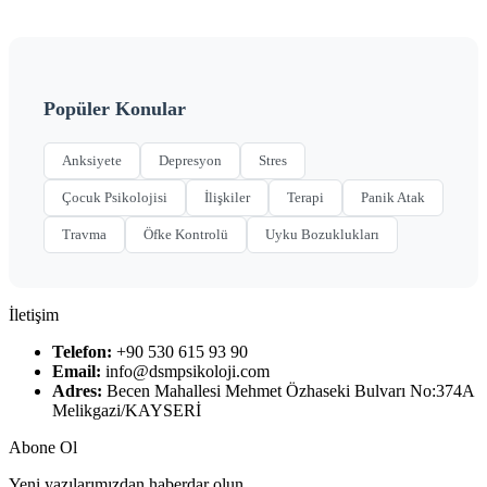
Popüler Konular
Anksiyete
Depresyon
Stres
Çocuk Psikolojisi
İlişkiler
Terapi
Panik Atak
Travma
Öfke Kontrolü
Uyku Bozuklukları
İletişim
Telefon:
+90 530 615 93 90
Email:
info@dsmpsikoloji.com
Adres:
Becen Mahallesi Mehmet Özhaseki Bulvarı No:374A
Melikgazi/KAYSERİ
Abone Ol
Yeni yazılarımızdan haberdar olun