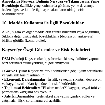
Anoreksiya Nervoza, Bulimia Nervoza ve Tıkınırcasına Yeme
Bozukluğu
özellikle genç kadınlarda görülen, yeme davranışı,
beden algısı ve kilo ile ilgili aşırı takıntıların olduğu ciddi
bozukluklardır.
10. Madde Kullanımı ile İlgili Bozukluklar
Alkol, sigara ve diğer maddelerin zararlı kullanımı veya bağımlılığı.
Sıklıkla diğer psikiyatrik bozukluklarla (depresyon, anksiyete)
birlikte görülür (komorbidite).
Kayseri'ye Özgü Gözlemler ve Risk Faktörleri
DSM Psikoloji Kayseri olarak, şehrimizdeki sosyokültürel yapının
bazı sorunları tetikleyebildiğini gözlemliyoruz:
•
Göç ve Uyum:
Kayseri'ye farklı şehirlerden göç, uyum sorunlarını
ve yalnızlık hissini artırabilir.
•
Ekonomik Dalgalanmalar:
İşsizlik ve geçim sıkıntısı, depresyon
ve kaygı bozuklukları için önemli risk faktörleridir.
•
Toplumsal Beklentiler:
"El alem ne der?" kaygısı, sosyal fobi ve
performans kaygısını besleyebilir.
•
Aile İçi Dinamikler:
Geleneksel aile yapısı içindeki roller ve
çatışmalar, ilişki sorunlarına yol açabilir.