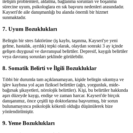
iletişim problemleri, aldatma, bağlanma sorunları ve boşanma
sürecine uyum, psikologlara en sık başvuru nedenleri arasındadır.
Kayseri'de aile danışmanlığı bu alanda önemli bir hizmet
sunmaktadır.
7. Uyum Bozuklukları
Belirgin bir stres faktörüne (iş kaybı, taşınma, Kayseri'ye yeni
gelme, hastalık, ayrılık) tepki olarak, olaydan sonraki 3 ay içinde
gelişen duygusal ve davranışsal belirtiler. Depresif, kaygılı belirtiler
veya davranış sorunları şeklinde görülebilir.
8. Somatik Belirti ve İlgili Bozukluklar
Tıbbi bir durumla tam açıklanamayan, kişide belirgin sıkıntıya ve
işlev kaybına yol açan fiziksel belirtiler (ağrı, yorgunluk, mide-
bağırsak şikayetleri, nörolojik belirtiler). Kişi, bu belirtiler hakkında
aşırı düzeyde kaygı, endişe ve zaman harcar. Kayseri'de birçok
danışanımız, önce çeşitli tıp doktorlarına başvurmuş, bir sorun
bulunamayınca psikolojik kökenli olduğu düşünülerek bize
yönlendirilmiştir.
9. Yeme Bozuklukları