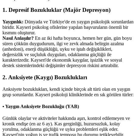
1. Depresif Bozukluklar (Majör Depresyon)
Yaygınlık:
Dünyada ve Türkiye'de en yaygın psikolojik sorunlardan
biridir. Kayseri psikolog ofislerine yapılan başvuruların önemli bir
kısmını oluşturur.
Nasıl Anlaşılır?
En az iki hafta boyunca, hemen her gün, gün boyu
süren çökkün duygudurum, ilgi ve zevk almada belirgin azalma
(anhedoni), enerji düşüklüğü, uyku ve iştah değişiklikleri,
değersizlik ve suçluluk duyguları, odaklanma güçlüğü ile
karakterizedir. Kayseri'de ekonomik kaygılar, işsizlik ve sosyal
destek sistemlerindeki değişimler depresyon riskini artırabilir.
2. Anksiyete (Kaygı) Bozuklukları
Anksiyete bozuklukları, kendi içinde birçok alt türü olan en yaygın
grup sorunlardır. Kayseri psikoloji kliniklerinde en sık görülen türler:
• Yaygın Anksiyete Bozukluğu (YAB)
Günlük olaylar ve aktiviteler hakkında aşırı, kontrol edilemeyen ve
kronik endişe (en az 6 ay). Kas gerginliği, huzursuzluk, kolay
yorulma, odaklanma güçlüğü ve uyku problemleri eşlik eder.
Kayseri'nin yoğun iş ve trafik temposu bu durumu tetikleyebilir.