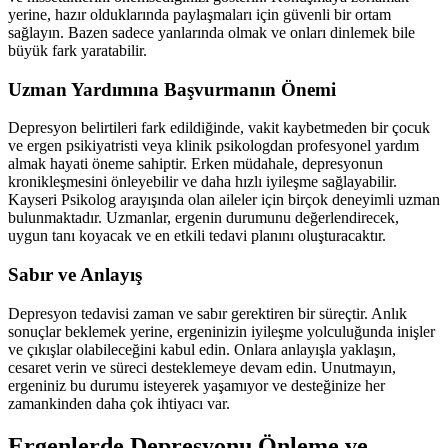
yerine, hazır olduklarında paylaşmaları için güvenli bir ortam
sağlayın. Bazen sadece yanlarında olmak ve onları dinlemek bile
büyük fark yaratabilir.
Uzman Yardımına Başvurmanın Önemi
Depresyon belirtileri fark edildiğinde, vakit kaybetmeden bir çocuk
ve ergen psikiyatristi veya klinik psikologdan profesyonel yardım
almak hayati öneme sahiptir. Erken müdahale, depresyonun
kronikleşmesini önleyebilir ve daha hızlı iyileşme sağlayabilir.
Kayseri Psikolog arayışında olan aileler için birçok deneyimli uzman
bulunmaktadır. Uzmanlar, ergenin durumunu değerlendirecek,
uygun tanı koyacak ve en etkili tedavi planını oluşturacaktır.
Sabır ve Anlayış
Depresyon tedavisi zaman ve sabır gerektiren bir süreçtir. Anlık
sonuçlar beklemek yerine, ergeninizin iyileşme yolculuğunda inişler
ve çıkışlar olabileceğini kabul edin. Onlara anlayışla yaklaşın,
cesaret verin ve süreci desteklemeye devam edin. Unutmayın,
ergeniniz bu durumu isteyerek yaşamıyor ve desteğinize her
zamankinden daha çok ihtiyacı var.
Ergenlerde Depresyonu Önleme ve