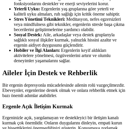
fonksiyonlarını destekler ve enerji seviyelerini korur.
Yeterli Uyku:
Ergenlerin yaş gruplarına göre yeterli ve
kaliteli uyku almaları, ruh sağlığı için kritik öneme sahiptir.
Stres Yönetimi Teknikleri:
Meditasyon, nefes egzersizleri
veya mindfulness gibi teknikler, ergenlerin stresle başa çıkma
becerilerini geliştirmelerine yardımcı olabilir.
Sosyal Destek:
Aile, arkadaşlar veya destek gruplarıyla
sağlıklı sosyal ilişkiler kurmak, yalnızlık hissini azaltır ve
ergenin aidiyet duygusunu güçlendirir.
Hobiler ve İlgi Alanları:
Ergenlerin keyif aldıkları
aktivitelere yönelmesi, özgüvenlerini artırır ve olumlu
deneyimler yaşamalarını sağlar.
Aileler İçin Destek ve Rehberlik
Bir ergenin depresyonla mücadelesinde ailenin rolü vazgeçilmezdir.
Ebeveynler, ergenlerine destek olmak ve onlara rehberlik etmek için
bazı önemli adımlar atabilirler.
Ergenle Açık İletişim Kurmak
Ergeninizle açık, yargılamayan ve destekleyici bir iletişim kanalı
kurmak çok önemlidir. Onların duygularını dinleyin, empati kurun
ve hissettiklerini önemsediğinizi gösterin. Konuşmaya zorlamak