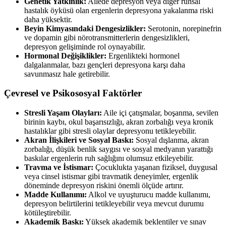
Genetik Yatkınlık:
Ailede depresyon veya diğer ruhsal
hastalık öyküsü olan ergenlerin depresyona yakalanma riski
daha yüksektir.
Beyin Kimyasındaki Dengesizlikler:
Serotonin, norepinefrin
ve dopamin gibi nörotransmitterlerin dengesizlikleri,
depresyon gelişiminde rol oynayabilir.
Hormonal Değişiklikler:
Ergenlikteki hormonel
dalgalanmalar, bazı gençleri depresyona karşı daha
savunmasız hale getirebilir.
Çevresel ve Psikososyal Faktörler
Stresli Yaşam Olayları:
Aile içi çatışmalar, boşanma, sevilen
birinin kaybı, okul başarısızlığı, akran zorbalığı veya kronik
hastalıklar gibi stresli olaylar depresyonu tetikleyebilir.
Akran İlişkileri ve Sosyal Baskı:
Sosyal dışlanma, akran
zorbalığı, düşük benlik saygısı ve sosyal medyanın yarattığı
baskılar ergenlerin ruh sağlığını olumsuz etkileyebilir.
Travma ve İstismar:
Çocuklukta yaşanan fiziksel, duygusal
veya cinsel istismar gibi travmatik deneyimler, ergenlik
döneminde depresyon riskini önemli ölçüde artırır.
Madde Kullanımı:
Alkol ve uyuşturucu madde kullanımı,
depresyon belirtilerini tetikleyebilir veya mevcut durumu
kötüleştirebilir.
Akademik Baskı:
Yüksek akademik beklentiler ve sınav