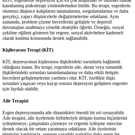
BDT, ergenlerde depresyon için en çok araştırılan ve bilimsel olarak
kanıtlanmış psikoterapi yöntemlerinden biridir. Bu terapi, ergenlerin
olumsuz düşünce kalıplarını tanımalarına, sorgulamalarına ve daha
gerçekçi, yapıcı düşüncelerle değiştirmelerine odaklanır. Aynı
zamanda, problem çözme becerilerini geliştirir ve depresif
davranışları azaltmaya yönelik stratejiler öğretir. Örneğin, sosyal
çekilme eğilimi gösteren bir ergene, sosyal aktivitelere kademeli
olarak katılma konusunda destek sağlanabilir.
Kişilerarası Terapi (KİT)
KİT, depresyonun kişilerarası ilişkilerdeki sorunlarla bağlantılı
olduğuna inanır. Bu terapi, ergenlerin aile, akran veya romantik
ilişkilerindeki sorunları tanımlamalarına ve daha etkili iletişim
becerileri geliştirmelerine yardımcı olur. KİT, özellikle ilişki
sorunları yaşayan veya kayıp sonrası depresyon geliştiren ergenler
için faydalı olabilir.
Aile Terapisi
Ergen depresyonunda aile dinamikleri önemli bir rol oynayabilir.
Aile terapisi, aile üyelerinin birbirleriyle iletişim kurma biçimlerini
iyileştirmeye, çatışmaları çözmeye ve ergenin iyileşme sürecine
destek olacak bir ortam yaratmaya odaklanır. Aile üyelerinin
tümünün katılımıyla, ergenin yaşadığı zorluklar daha geniş bir