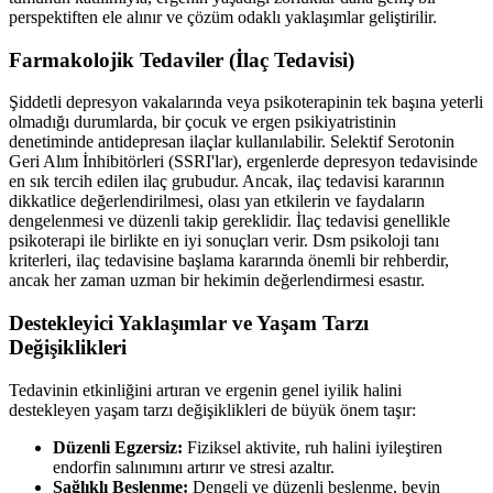
perspektiften ele alınır ve çözüm odaklı yaklaşımlar geliştirilir.
Farmakolojik Tedaviler (İlaç Tedavisi)
Şiddetli depresyon vakalarında veya psikoterapinin tek başına yeterli
olmadığı durumlarda, bir çocuk ve ergen psikiyatristinin
denetiminde antidepresan ilaçlar kullanılabilir. Selektif Serotonin
Geri Alım İnhibitörleri (SSRI'lar), ergenlerde depresyon tedavisinde
en sık tercih edilen ilaç grubudur. Ancak, ilaç tedavisi kararının
dikkatlice değerlendirilmesi, olası yan etkilerin ve faydaların
dengelenmesi ve düzenli takip gereklidir. İlaç tedavisi genellikle
psikoterapi ile birlikte en iyi sonuçları verir. Dsm psikoloji tanı
kriterleri, ilaç tedavisine başlama kararında önemli bir rehberdir,
ancak her zaman uzman bir hekimin değerlendirmesi esastır.
Destekleyici Yaklaşımlar ve Yaşam Tarzı
Değişiklikleri
Tedavinin etkinliğini artıran ve ergenin genel iyilik halini
destekleyen yaşam tarzı değişiklikleri de büyük önem taşır:
Düzenli Egzersiz:
Fiziksel aktivite, ruh halini iyileştiren
endorfin salınımını artırır ve stresi azaltır.
Sağlıklı Beslenme:
Dengeli ve düzenli beslenme, beyin