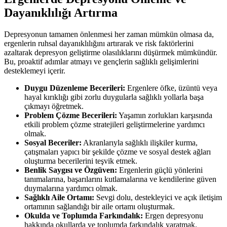
Dayanıklılığı Artırma
Depresyonun tamamen önlenmesi her zaman mümkün olmasa da,
ergenlerin ruhsal dayanıklılığını artırarak ve risk faktörlerini
azaltarak depresyon geliştirme olasılıklarını düşürmek mümkündür.
Bu, proaktif adımlar atmayı ve gençlerin sağlıklı gelişimlerini
desteklemeyi içerir.
Duygu Düzenleme Becerileri:
Ergenlere öfke, üzüntü veya
hayal kırıklığı gibi zorlu duygularla sağlıklı yollarla başa
çıkmayı öğretmek.
Problem Çözme Becerileri:
Yaşamın zorlukları karşısında
etkili problem çözme stratejileri geliştirmelerine yardımcı
olmak.
Sosyal Beceriler:
Akranlarıyla sağlıklı ilişkiler kurma,
çatışmaları yapıcı bir şekilde çözme ve sosyal destek ağları
oluşturma becerilerini teşvik etmek.
Benlik Saygısı ve Özgüven:
Ergenlerin güçlü yönlerini
tanımalarına, başarılarını kutlamalarına ve kendilerine güven
duymalarına yardımcı olmak.
Sağlıklı Aile Ortamı:
Sevgi dolu, destekleyici ve açık iletişim
ortamının sağlandığı bir aile ortamı oluşturmak.
Okulda ve Toplumda Farkındalık:
Ergen depresyonu
hakkında okullarda ve toplumda farkındalık yaratmak,