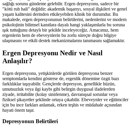
sağlığı sorunu gündeme gelebilir. Ergen depresyonu, sadece bir
"kötü ruh hali" değildir; akademik başarıyı, sosyal ilişkileri ve genel
yaşam kalitesini derinden etkileyebilen klinik bir durumdur. Bu
makalede, ergen depresyonunun belirtilerini, nedenlerini ve modern
psikolojinin bilimsel kanıtlara dayalı hangi yaklaşımlarla bu soruna
ışık tuttuğunu detaylı bir şekilde inceleyeceğiz. Amacımız, hem
ergenlerin hem de ebeveynlerin bu zorlu süreçte doğru bilgiye
ulaşmasını ve etkili destek mekanizmalarını tanımasını sağlamaktır.
Ergen Depresyonu Nedir ve Nasıl
Anlaşılır?
Ergen depresyonu, yetişkinlerde görülen depresyona benzer
semptomlarla kendini gösterse de, ergenlik dönemine özgü bazı
farklılıklar taşıyabilir. Gençlerde depresyon, genellikle hüzün,
umutsuzluk veya ilgi kaybı gibi belirgin duygusal ifadelerden
ziyade, irritabilite (kolay sinirlenme), davranışsal sorunlar veya
fiziksel şikayetler şeklinde ortaya çıkabilir. Ebeveynler ve eğitimciler
için bu ince farkları anlamak, erken teşhis ve müdahale açısından
hayati önem taşır.
Depresyonun Belirtileri