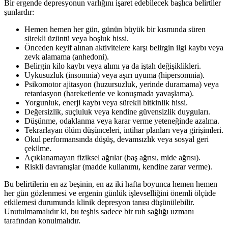
Bir ergende depresyonun varlığını işaret edebilecek başlıca belirtiler
şunlardır:
Hemen hemen her gün, günün büyük bir kısmında süren
sürekli üzüntü veya boşluk hissi.
Önceden keyif alınan aktivitelere karşı belirgin ilgi kaybı veya
zevk alamama (anhedoni).
Belirgin kilo kaybı veya alımı ya da iştah değişiklikleri.
Uykusuzluk (insomnia) veya aşırı uyuma (hipersomnia).
Psikomotor ajitasyon (huzursuzluk, yerinde duramama) veya
retardasyon (hareketlerde ve konuşmada yavaşlama).
Yorgunluk, enerji kaybı veya sürekli bitkinlik hissi.
Değersizlik, suçluluk veya kendine güvensizlik duyguları.
Düşünme, odaklanma veya karar verme yeteneğinde azalma.
Tekrarlayan ölüm düşünceleri, intihar planları veya girişimleri.
Okul performansında düşüş, devamsızlık veya sosyal geri
çekilme.
Açıklanamayan fiziksel ağrılar (baş ağrısı, mide ağrısı).
Riskli davranışlar (madde kullanımı, kendine zarar verme).
Bu belirtilerin en az beşinin, en az iki hafta boyunca hemen hemen
her gün gözlenmesi ve ergenin günlük işlevselliğini önemli ölçüde
etkilemesi durumunda klinik depresyon tanısı düşünülebilir.
Unutulmamalıdır ki, bu teşhis sadece bir ruh sağlığı uzmanı
tarafından konulmalıdır.