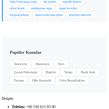
bilişsel davranışçı terapi
aile terapisi
ergenlik dönemi
ruhsal destek
antidepresan ergen
yaşam becerileri
duygusal gelişim
depresyonla başa çıkma
gençlerde anksiyete
Popüler Konular
Anksiyete
Depresyon
Stres
Çocuk Psikolojisi
İlişkiler
Terapi
Panik Atak
Travma
Öfke Kontrolü
Uyku Bozuklukları
İletişim
Telefon:
+90 530 615 93 90