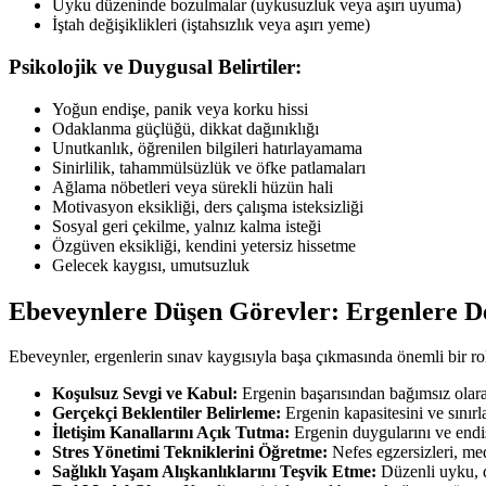
Uyku düzeninde bozulmalar (uykusuzluk veya aşırı uyuma)
İştah değişiklikleri (iştahsızlık veya aşırı yeme)
Psikolojik ve Duygusal Belirtiler:
Yoğun endişe, panik veya korku hissi
Odaklanma güçlüğü, dikkat dağınıklığı
Unutkanlık, öğrenilen bilgileri hatırlayamama
Sinirlilik, tahammülsüzlük ve öfke patlamaları
Ağlama nöbetleri veya sürekli hüzün hali
Motivasyon eksikliği, ders çalışma isteksizliği
Sosyal geri çekilme, yalnız kalma isteği
Özgüven eksikliği, kendini yetersiz hissetme
Gelecek kaygısı, umutsuzluk
Ebeveynlere Düşen Görevler: Ergenlere D
Ebeveynler, ergenlerin sınav kaygısıyla başa çıkmasında önemli bir role 
Koşulsuz Sevgi ve Kabul:
Ergenin başarısından bağımsız olarak 
Gerçekçi Beklentiler Belirleme:
Ergenin kapasitesini ve sınır
İletişim Kanallarını Açık Tutma:
Ergenin duygularını ve endiş
Stres Yönetimi Tekniklerini Öğretme:
Nefes egzersizleri, medi
Sağlıklı Yaşam Alışkanlıklarını Teşvik Etme:
Düzenli uyku, de