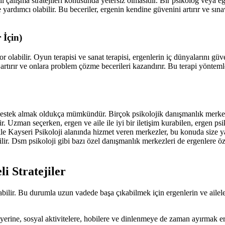
i çalışma stratejileri konusunda yetersiz olmasıdır. Bir psikolog veya 
 yardımcı olabilir. Bu beceriler, ergenin kendine güvenini artırır ve sın
 İçin)
 olabilir. Oyun terapisi ve sanat terapisi, ergenlerin iç dünyalarını güv
ı artırır ve onlara problem çözme becerileri kazandırır. Bu terapi yönte
 destek almak oldukça mümkündür. Birçok psikolojik danışmanlık merkezi
r. Uzman seçerken, ergen ve aile ile iyi bir iletişim kurabilen, ergen ps
kle Kayseri Psikoloji alanında hizmet veren merkezler, bu konuda size ya
ilir. Dsm psikoloji gibi bazı özel danışmanlık merkezleri de ergenlere 
i Stratejiler
ilir. Bu durumla uzun vadede başa çıkabilmek için ergenlerin ve aileleri
rine, sosyal aktivitelere, hobilere ve dinlenmeye de zaman ayırmak erg