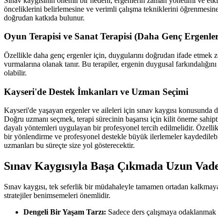
Sınav kaygısının önemli bir nedeni, ergenlerin zaman yönetimi ve etkil
önceliklerini belirlemesine ve verimli çalışma tekniklerini öğrenmesine
doğrudan katkıda bulunur.
Oyun Terapisi ve Sanat Terapisi (Daha Genç Ergenler
Özellikle daha genç ergenler için, duygularını doğrudan ifade etmek zor
vurmalarına olanak tanır. Bu terapiler, ergenin duygusal farkındalığın
olabilir.
Kayseri'de Destek İmkanları ve Uzman Seçimi
Kayseri'de yaşayan ergenler ve aileleri için sınav kaygısı konusunda
Doğru uzmanı seçmek, terapi sürecinin başarısı için kilit öneme sahipti
dayalı yöntemleri uygulayan bir profesyonel tercih edilmelidir. Özelli
bir yönlendirme ve profesyonel destekle büyük ilerlemeler kaydedileb
uzmanları bu süreçte size yol gösterecektir.
Sınav Kaygısıyla Başa Çıkmada Uzun Vadel
Sınav kaygısı, tek seferlik bir müdahaleyle tamamen ortadan kalkmayab
stratejiler benimsemeleri önemlidir.
Dengeli Bir Yaşam Tarzı:
Sadece ders çalışmaya odaklanmak ye