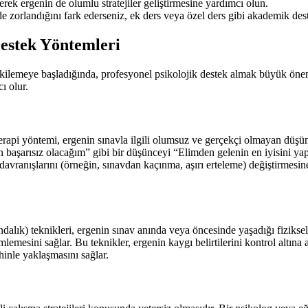
rerek ergenin de olumlu stratejiler geliştirmesine yardımcı olun.
de zorlandığını fark ederseniz, ek ders veya özel ders gibi akademik des
Destek Yöntemleri
ilemeye başladığında, profesyonel psikolojik destek almak büyük önem 
ı olur.
terapi yöntemi, ergenin sınavla ilgili olumsuz ve gerçekçi olmayan düşü
n başarısız olacağım” gibi bir düşünceyi “Elimden gelenin en iyisini y
vranışlarını (örneğin, sınavdan kaçınma, aşırı erteleme) değiştirmesine 
dalık) teknikleri, ergenin sınav anında veya öncesinde yaşadığı fiziksel
mesini sağlar. Bu teknikler, ergenin kaygı belirtilerini kontrol altına
ihinle yaklaşmasını sağlar.