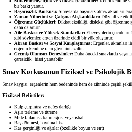
Mükemmeliyetçilik ve Yüksek Beklentiler:
Kendi kendine veya
bir baskı yaratır.
Başarısızlık Korkusu:
Sınavlarda başarısız olma, akranları tara
Zaman Yönetimi ve Çalışma Alışkanlıkları:
Düzenli ve etkili
Öğrenme Güçlükleri:
Dikkat eksikliği, disleksi gibi öğrenme 
daha da artırır.
Aile Baskısı ve Yüksek Standartlar:
Ebeveynlerin çocukları üz
gibi söylemler, ergen üzerinde ciddi bir yük oluşturur.
Akran Baskısı ve Sosyal Karşılaştırma:
Ergenler, akranları il
ergenin kendine olan güvenini azaltır.
Geçmiş Olumsuz Deneyimler:
Daha önceki sınavlarda yaşanan b
çaresizlik" hissi yaratabilir.
Sınav Korkusunun Fiziksel ve Psikolojik Be
Sınav kaygısı, ergenlerin hem bedeninde hem de zihninde çeşitli şekill
Fiziksel Belirtiler:
Kalp çarpıntısı ve nefes darlığı
Aşırı terleme ve titreme
Mide bulantısı, karın ağrısı veya ishal
Baş dönmesi, bayılma hissi
Kas gerginliği ve ağrılar (özellikle boyun ve sırt)