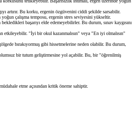
 korkusunu tetikleyebilir. Başarısızlık ihtimali, ergen üzerinde yoğun
yı artırır. Bu korku, ergenin özgüvenini ciddi şekilde sarsabilir.
 yoğun çalışma temposu, ergenin stres seviyesini yükseltir.
 bekledikleri başarıyı elde edemeyebilirler. Bu durum, sınav kaygısını
 etkileyebilir. "İyi bir okul kazanmalısın" veya "En iyi olmalısın"
nı gölgede bırakıyormuş gibi hissetmelerine neden olabilir. Bu durum,
lumsuz bir tutum geliştirmesine yol açabilir. Bu, bir "öğrenilmiş
 müdahale etme açısından kritik öneme sahiptir.