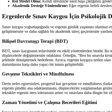
Rol Model Olma:
Kendi stresinizle nasıl başa çıktığınızı göste
Akademik Desteğe Yönlendirme:
Eğer ergenin belirli dersler
Ergenlerde Sınav Kaygısı İçin Psikolojik 
Sınav kaygısı yoğunlaştığında ve ergenin günlük yaşamını olumsuz etk
geliştirmesine ve daha sağlıklı bir akademik süreç geçirmesine yardımc
Bilişsel Davranışçı Terapi (BDT)
BDT, sınav kaygısının tedavisinde en etkili yöntemlerden biridir. Bu 
düşüncelerle değiştirmesine odaklanır. Örneğin, “Ben bu sınavda kesi
şeklinde dönüştürmek hedeflenir. Ayrıca, ergenin kaygıya neden olan da
durumlarına karşı daha yapıcı bir tutum geliştirebilir.
Gevşeme Teknikleri ve Mindfulness
Derin nefes egzersizleri, progresif kas gevşetme ve mindfulness (farkın
ergenin şimdiki ana odaklanmasını, düşüncelerini yargılamadan gözlemle
teknikler ergenin stres toleransını artırır ve sınavlara daha dingin bir z
Zaman Yönetimi ve Çalışma Becerileri Eğitimi