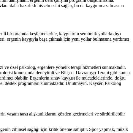
eğitim danışmanı, ergenin ders çalışma programı oluşturmasına,
avlara daha hazırlıklı hissetmesini sağlar, bu da kaygının azalmasına
enli bir ortamda keşfetmelerine, kaygılarını sembolik yollarla dışa
mleri, ergenin kaygıyla başa çıkmak için yeni yollar bulmasına yardımcı
 ve özel psikolog, ergenlere yönelik terapi hizmetleri sunmaktadır.
ikolojisi konusunda deneyimli ve Bilişsel Davranışçı Terapi gibi kanıta
rdımcı olabilir. Ergenlerin sınav kaygısı ile mücadelelerinde, doğru
özel destek programları sunmaktadır. Unutmayın, Kayseri Psikolog
n yaşam tarzı alışkanlıklarını gözden geçirmeleri ve sürdürülebilir
enin zihinsel sağlığı için kritik öneme sahiptir. Spor yapmak, müzik