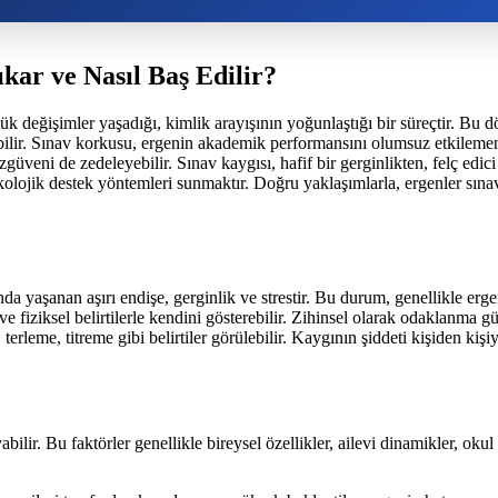
kar ve Nasıl Baş Edilir?
k değişimler yaşadığı, kimlik arayışının yoğunlaştığı bir süreçtir. Bu d
ilir. Sınav korkusu, ergenin akademik performansını olumsuz etkilemenin
zgüveni de zedeleyebilir. Sınav kaygısı, hafif bir gerginlikten, felç edici
olojik destek yöntemleri sunmaktır. Doğru yaklaşımlarla, ergenler sınav 
a yaşanan aşırı endişe, gerginlik ve strestir. Bu durum, genellikle erge
 ve fiziksel belirtilerle kendini gösterebilir. Zihinsel olarak odaklanma
ı, terleme, titreme gibi belirtiler görülebilir. Kaygının şiddeti kişiden k
ilir. Bu faktörler genellikle bireysel özellikler, ailevi dinamikler, okul