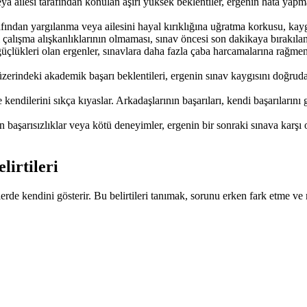
 ailesi tarafından konulan aşırı yüksek beklentiler, ergenin hata yapma
fından yargılanma veya ailesini hayal kırıklığına uğratma korkusu, kaygı
 çalışma alışkanlıklarının olmaması, sınav öncesi son dakikaya bırakılan
güçlükleri olan ergenler, sınavlara daha fazla çaba harcamalarına rağmen
erindeki akademik başarı beklentileri, ergenin sınav kaygısını doğrudan
e kendilerini sıkça kıyaslar. Arkadaşlarının başarıları, kendi başarıları
aşarısızlıklar veya kötü deneyimler, ergenin bir sonraki sınava karşı o
lirtileri
erde kendini gösterir. Bu belirtileri tanımak, sorunu erken fark etme ve