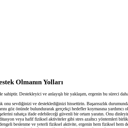
estek Olmanın Yolları
sahiptir. Destekleyici ve anlayışlı bir yaklaşım, ergenin bu süreci daha 
onu sevdiğinizi ve desteklediğinizi hissettirin. Başarısızlık durumunda 
larını göz önünde bulundurarak gerçekçi hedefler koymasına yardımcı o
elerini rahatça ifade edebileceği güvenli bir ortam yaratın. Onu dinle
tasyon veya hafif fiziksel aktiviteler gibi stres azaltıcı yöntemleri birlik
ngeli beslenme ve yeterli fiziksel aktivite, ergenin hem fiziksel hem de 