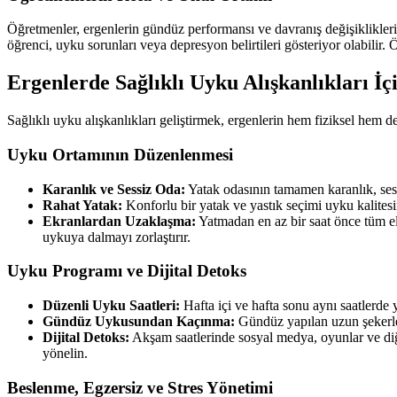
Öğretmenler, ergenlerin gündüz performansı ve davranış değişikliklerin
öğrenci, uyku sorunları veya depresyon belirtileri gösteriyor olabilir. 
Ergenlerde Sağlıklı Uyku Alışkanlıkları İç
Sağlıklı uyku alışkanlıkları geliştirmek, ergenlerin hem fiziksel hem de 
Uyku Ortamının Düzenlenmesi
Karanlık ve Sessiz Oda:
Yatak odasının tamamen karanlık, ses
Rahat Yatak:
Konforlu bir yatak ve yastık seçimi uyku kalitesini
Ekranlardan Uzaklaşma:
Yatmadan en az bir saat önce tüm ele
uykuya dalmayı zorlaştırır.
Uyku Programı ve Dijital Detoks
Düzenli Uyku Saatleri:
Hafta içi ve hafta sonu aynı saatlerde
Gündüz Uykusundan Kaçınma:
Gündüz yapılan uzun şekerlem
Dijital Detoks:
Akşam saatlerinde sosyal medya, oyunlar ve diğer
yönelin.
Beslenme, Egzersiz ve Stres Yönetimi