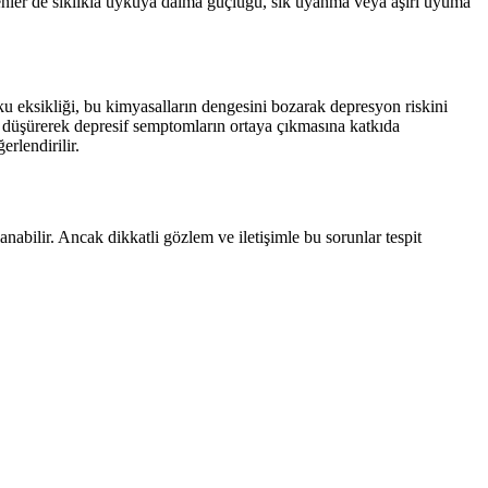
enler de sıklıkla uykuya dalma güçlüğü, sık uyanma veya aşırı uyuma
u eksikliği, bu kimyasalların dengesini bozarak depresyon riskini
ini düşürerek depresif semptomların ortaya çıkmasına katkıda
rlendirilir.
anabilir. Ancak dikkatli gözlem ve iletişimle bu sorunlar tespit