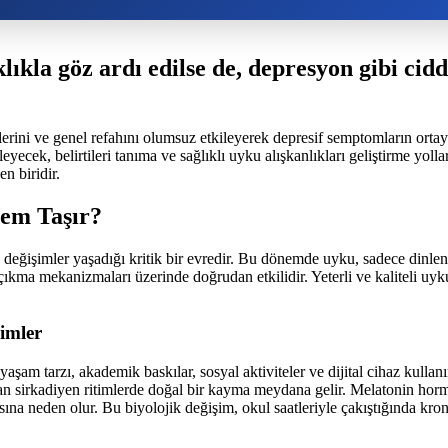
ıkla göz ardı edilse de, depresyon gibi cidd
vlerini ve genel refahını olumsuz etkileyerek depresif semptomların ort
eyecek, belirtileri tanıma ve sağlıklı uyku alışkanlıkları geliştirme yoll
n biridir.
em Taşır?
değişimler yaşadığı kritik bir evredir. Bu dönemde uyku, sadece dinlenm
kma mekanizmaları üzerinde doğrudan etkilidir. Yeterli ve kaliteli uy
imler
am tarzı, akademik baskılar, sosyal aktiviteler ve dijital cihaz kullanı
n sirkadiyen ritimlerde doğal bir kayma meydana gelir. Melatonin hormon
na neden olur. Bu biyolojik değişim, okul saatleriyle çakıştığında kro