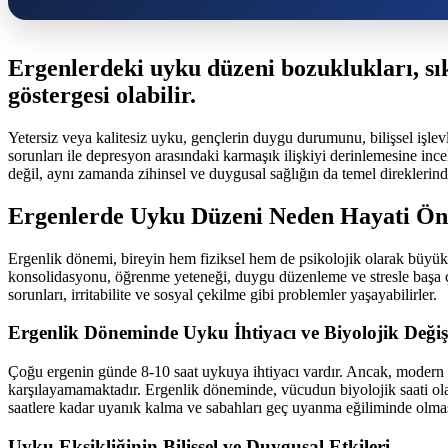
Ergenlerdeki uyku düzeni bozuklukları, sıkl
göstergesi olabilir.
Yetersiz veya kalitesiz uyku, gençlerin duygu durumunu, bilişsel işle
sorunları ile depresyon arasındaki karmaşık ilişkiyi derinlemesine incel
değil, aynı zamanda zihinsel ve duygusal sağlığın da temel direklerinde
Ergenlerde Uyku Düzeni Neden Hayati Ön
Ergenlik dönemi, bireyin hem fiziksel hem de psikolojik olarak büyük 
konsolidasyonu, öğrenme yeteneği, duygu düzenleme ve stresle başa çı
sorunları, irritabilite ve sosyal çekilme gibi problemler yaşayabilirler.
Ergenlik Döneminde Uyku İhtiyacı ve Biyolojik Değiş
Çoğu ergenin günde 8-10 saat uykuya ihtiyacı vardır. Ancak, modern yaş
karşılayamamaktadır. Ergenlik döneminde, vücudun biyolojik saati ola
saatlere kadar uyanık kalma ve sabahları geç uyanma eğiliminde olması
Uyku Eksikliğinin Bilişsel ve Duygusal Etkileri