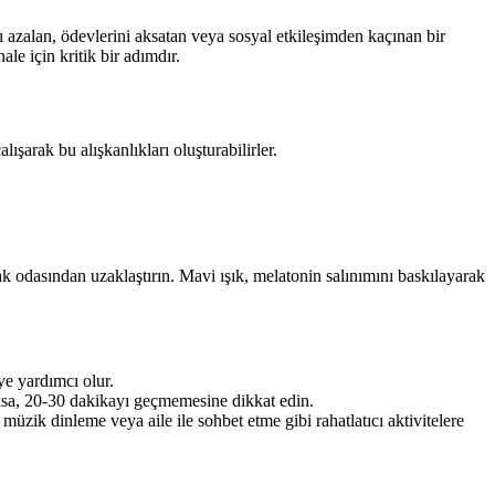
ı azalan, ödevlerini aksatan veya sosyal etkileşimden kaçınan bir
le için kritik bir adımdır.
lışarak bu alışkanlıkları oluşturabilirler.
tak odasından uzaklaştırın. Mavi ışık, melatonin salınımını baskılayarak
ye yardımcı olur.
ksa, 20-30 dakikayı geçmemesine dikkat edin.
üzik dinleme veya aile ile sohbet etme gibi rahatlatıcı aktivitelere