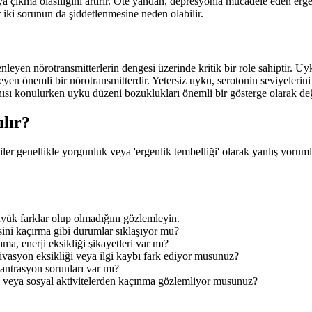
 çıkma olasılığını artırır. Öte yandan, depresyonla mücadele eden erg
r iki sorunun da şiddetlenmesine neden olabilir.
en nörotransmitterlerin dengesi üzerinde kritik bir role sahiptir. Uyk
tkileyen önemli bir nörotransmitterdir. Yetersiz uyku, serotonin seviyeler
nısı konulurken uyku düzeni bozuklukları önemli bir gösterge olarak değe
ılır?
iler genellikle yorgunluk veya 'ergenlik tembelliği' olarak yanlış yoruml
üyük farklar olup olmadığını gözlemleyin.
sini kaçırma gibi durumlar sıklaşıyor mu?
a, enerji eksikliği şikayetleri var mı?
ivasyon eksikliği veya ilgi kaybı fark ediyor musunuz?
antrasyon sorunları var mı?
a veya sosyal aktivitelerden kaçınma gözlemliyor musunuz?