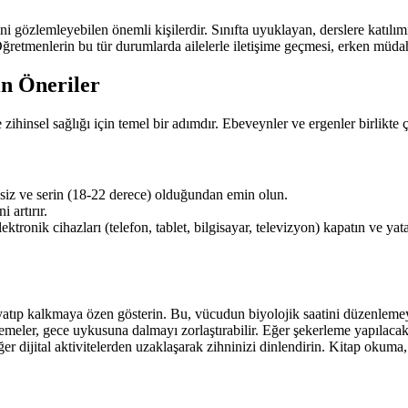
i gözlemleyebilen önemli kişilerdir. Sınıfta uyuklayan, derslere katılım
Öğretmenlerin bu tür durumlarda ailelerle iletişime geçmesi, erken müdaha
in Öneriler
zihinsel sağlığı için temel bir adımdır. Ebeveynler ve ergenler birlikte ça
siz ve serin (18-22 derece) olduğundan emin olun.
 artırır.
ktronik cihazları (telefon, tablet, bilgisayar, televizyon) kapatın ve ya
 yatıp kalkmaya özen gösterin. Bu, vücudun biyolojik saatini düzenleme
eler, gece uykusuna dalmayı zorlaştırabilir. Eğer şekerleme yapılaca
 dijital aktivitelerden uzaklaşarak zihninizi dinlendirin. Kitap okuma, m