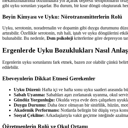
mekanizmalarında bozulmalara yol açarak depresif semptomların ortaya
gibi uyku sorunları yaşarlar. Bu durum, bir kısır döngü oluşturarak he
Beyin Kimyası ve Uyku: Nörotransmitterlerin Rolü
Uyku, serotonin, noradrenalin ve dopamin gibi duygu durumunu düzenley
artırabilir. Özellikle serotonin, ruh hali, iştah ve uyku döngülerini e
bulunabilir. Bu nedenle,
Dsm psikoloji
kriterlerine göre depresyon ta
Ergenlerde Uyku Bozuklukları Nasıl Anlaş
Ergenlerin uyku sorunlarını fark etmek, bazen zor olabilir çünkü belirt
edilebilir.
Ebeveynlerin Dikkat Etmesi Gerekenler
Uyku Düzeni:
Hafta içi ve hafta sonu uyku saatleri arasında b
Sabah Uyanma:
Sabahları aşırı zorlanarak uyanma, okul servi
Gündüz Yorgunluğu:
Okulda veya evde ders çalışırken uyuklam
Duygu Durumu:
Daha önce olmayan bir sinirlilik, hüzün, mot
Akademik Performans:
Notlarda belirgin bir düşüş veya kons
Sosyal Çekilme:
Arkadaşlarıyla vakit geçirme isteğinde azalm
Öğretmenlerin Rolü ve Okul Ortamı