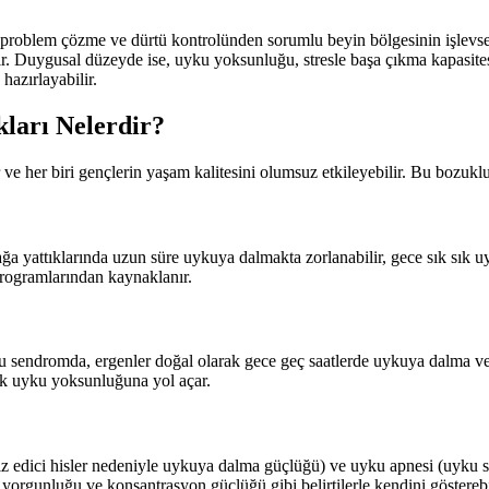
, problem çözme ve dürtü kontrolünden sorumlu beyin bölgesinin işlevsel
uygusal düzeyde ise, uyku yoksunluğu, stresle başa çıkma kapasitesini 
hazırlayabilir.
ları Nelerdir?
r ve her biri gençlerin yaşam kalitesini olumsuz etkileyebilir. Bu bozukl
tağa yattıklarında uzun süre uykuya dalmakta zorlanabilir, gece sık sık
programlarından kaynaklanır.
 bu sendromda, ergenler doğal olarak gece geç saatlerde uykuya dalma 
nik uyku yoksunluğuna yol açar.
 edici hisler nedeniyle uykuya dalma güçlüğü) ve uyku apnesi (uyku sır
orgunluğu ve konsantrasyon güçlüğü gibi belirtilerle kendini gösterebili