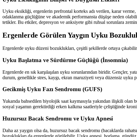
Uyku eksikliği, ergenlerin prefrontal korteks adı verilen, karar verme
odaklanma güçlüğüne ve akademik performansta düşüşe neden olabilir. D
tetikler. Bu etkiler, depresyon ve anksiyete gibi ruhsal sorunlara zemin 
Ergenlerde Görülen Yaygın Uyku Bozukluk
Ergenlerde uyku düzeni bozuklukları, çeşitli şekillerde ortaya çıkabili
Uyku Başlatma ve Sürdürme Güçlüğü (İnsomnia)
Ergenlerde en sık karşılaşılan uyku sorunlarından biridir. Gençler, ya
durum, genellikle stres, kaygı, ekran maruziyeti veya düzensiz uyku 
Gecikmiş Uyku Fazı Sendromu (GUFS)
Yukarıda bahsedilen biyolojik saat kaymasıyla yakından ilişkili olan
sosyal yaşamın gerektirdiği erken kalkma saatleriyle çeliştiğinde kro
Huzursuz Bacak Sendromu ve Uyku Apnesi
Daha az yaygın olsa da, huzursuz bacak sendromu (bacaklarda rahatsız
bozuklukları da ergenlerde görülebilir. Uyku apnesi, horlama, gündüz y