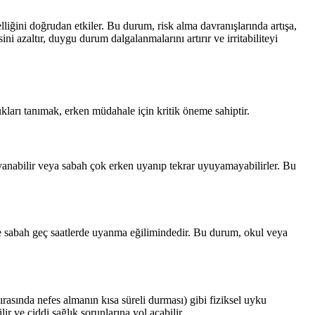
liğini doğrudan etkiler. Bu durum, risk alma davranışlarında artışa,
azaltır, duygu durum dalgalanmalarını artırır ve irritabiliteyi
ukları tanımak, erken müdahale için kritik öneme sahiptir.
 uyanabilir veya sabah çok erken uyanıp tekrar uyuyamayabilirler. Bu
ve sabah geç saatlerde uyanma eğilimindedir. Bu durum, okul veya
asında nefes almanın kısa süreli durması) gibi fiziksel uyku
r ve ciddi sağlık sorunlarına yol açabilir.