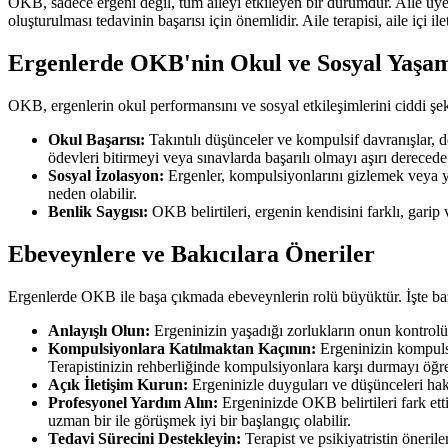
OKB, sadece ergeni değil, tüm aileyi etkileyen bir durumdur. Aile üye
oluşturulması tedavinin başarısı için önemlidir. Aile terapisi, aile içi i
Ergenlerde OKB'nin Okul ve Sosyal Yaşam
OKB, ergenlerin okul performansını ve sosyal etkileşimlerini ciddi şeki
Okul Başarısı:
Takıntılı düşünceler ve kompulsif davranışlar, d
ödevleri bitirmeyi veya sınavlarda başarılı olmayı aşırı derecede z
Sosyal İzolasyon:
Ergenler, kompulsiyonlarını gizlemek veya yar
neden olabilir.
Benlik Saygısı:
OKB belirtileri, ergenin kendisini farklı, garip
Ebeveynlere ve Bakıcılara Öneriler
Ergenlerde OKB ile başa çıkmada ebeveynlerin rolü büyüktür. İşte baz
Anlayışlı Olun:
Ergeninizin yaşadığı zorlukların onun kontrolü
Kompulsiyonlara Katılmaktan Kaçının:
Ergeninizin kompuls
Terapistinizin rehberliğinde kompulsiyonlara karşı durmayı öğr
Açık İletişim Kurun:
Ergeninizle duyguları ve düşünceleri hak
Profesyonel Yardım Alın:
Ergeninizde OKB belirtileri fark ett
uzman bir ile görüşmek iyi bir başlangıç olabilir.
Tedavi Sürecini Destekleyin:
Terapist ve psikiyatristin öneril