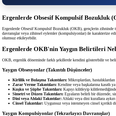
Ergenlerde Obsesif Kompulsif Bozukluk 
Ergenlerde Obsesif Kompulsif Bozukluk (OKB), gençlerin zihninde tekrar
davranışlar veya zihinsel eylemler (kompulsiyonlar) ile karakterize ed
olumsuz etkileyebilir.
Ergenlerde OKB'nin Yaygın Belirtileri Ne
OKB, ergenlik döneminde farklı şekillerde kendini gösterebilir ve beli
Yaygın Obsesyonlar (Takıntılı Düşünceler)
Kirlilik ve Bulaşma Takıntıları:
Mikroplardan, hastalıklardan 
Zarar Verme Takıntıları:
Kendine veya başkalarına kasıtlı ya 
Kuşku ve Şüphe Takıntıları:
Kapıyı kilitleyip kilitlemediği
Simetri ve Düzen Takıntıları:
Eşyaların belirli bir düzende, si
Dini veya Ahlaki Takıntılar:
Ahlaki veya dini kurallara aykır
Cinsel Takıntılar:
Uygunsuz veya istenmeyen cinsel içerikli d
Yaygın Kompulsiyonlar (Tekrarlayıcı Davranışlar)