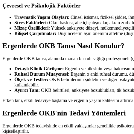
Çevresel ve Psikolojik Faktörler
Travmatik Yaşam Olayları:
Cinsel istismar, fiziksel şiddet, 
Stres Faktörleri:
Okul baskısı, aile içi çatışmalar, akran zorbalı
Mizaç Özellikleri:
Yüksek anksiyete düzeyi, mükemmeliyetçilik, 
Bilişsel Çarpıtmalar:
Düşüncelerin aşırı önemini atfetme (düşü
Ergenlerde OKB Tanısı Nasıl Konulur?
Ergenlerde OKB tanısı, alanında uzman bir ruh sağlığı profesyoneli (ço
Detaylı Klinik Görüşme:
Ergenin ve ailesinin veya bakıcısının 
Ruhsal Durum Muayenesi:
Ergenin o anki ruhsal durumu, düşü
Ölçek ve Testler:
OKB belirtilerinin şiddetini ve diğer psikiy
kullanılabilir.
Ayırıcı Tanı:
OKB belirtileri, anksiyete bozuklukları, tik bozukl
Erken tanı, etkili tedaviye başlama ve ergenin yaşam kalitesini artırma
Ergenlerde OKB'nin Tedavi Yöntemleri
Ergenlerde OKB tedavisinde en etkili yaklaşımlar genellikle psikoterapi
kişiselleştirilir.