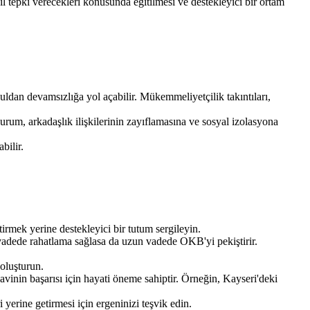
 tepki verecekleri konusunda eğitilmesi ve destekleyici bir ortam
uldan devamsızlığa yol açabilir. Mükemmeliyetçilik takıntıları,
urum, arkadaşlık ilişkilerinin zayıflamasına ve sosyal izolasyona
bilir.
rmek yerine destekleyici bir tutum sergileyin.
dede rahatlama sağlasa da uzun vadede OKB'yi pekiştirir.
oluşturun.
inin başarısı için hayati öneme sahiptir. Örneğin, Kayseri'deki
 yerine getirmesi için ergeninizi teşvik edin.