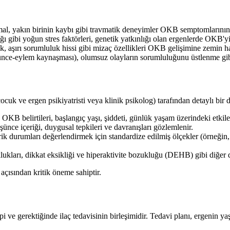
ihmal, yakın birinin kaybı gibi travmatik deneyimler OKB semptomlarını
ğı gibi yoğun stres faktörleri, genetik yatkınlığı olan ergenlerde OKB'yi 
aşırı sorumluluk hissi gibi mizaç özellikleri OKB gelişimine zemin haz
nce-eylem kaynaşması), olumsuz olayların sorumluluğunu üstlenme gibi 
cuk ve ergen psikiyatristi veya klinik psikolog) tarafından detaylı bir 
OKB belirtileri, başlangıç yaşı, şiddeti, günlük yaşam üzerindeki etkiler
nce içeriği, duygusal tepkileri ve davranışları gözlemlenir.
atrik durumları değerlendirmek için standardize edilmiş ölçekler (örn
ukları, dikkat eksikliği ve hiperaktivite bozukluğu (DEHB) gibi diğer dur
 açısından kritik öneme sahiptir.
 ve gerektiğinde ilaç tedavisinin birleşimidir. Tedavi planı, ergenin yaş