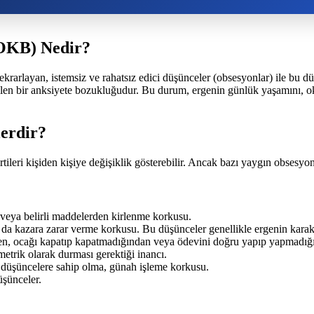
(OKB) Nedir?
layan, istemsiz ve rahatsız edici düşünceler (obsesyonlar) ile bu düşün
ilen bir anksiyete bozukluğudur. Bu durum, ergenin günlük yaşamını, okul
lerdir?
rtileri kişiden kişiye değişiklik gösterebilir. Ancak bazı yaygın obsesy
veya belirli maddelerden kirlenme korkusu.
da kazara zarar verme korkusu. Bu düşünceler genellikle ergenin karakter
nden, ocağı kapatıp kapatmadığından veya ödevini doğru yapıp yapmadı
metrik olarak durması gerektiği inancı.
ı düşüncelere sahip olma, günah işleme korkusu.
üşünceler.