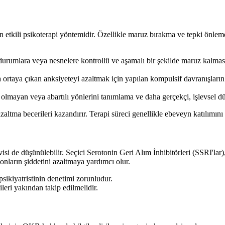
en etkili psikoterapi yöntemidir. Özellikle maruz bırakma ve tepki ön
rumlara veya nesnelere kontrollü ve aşamalı bir şekilde maruz kalması s
ortaya çıkan anksiyeteyi azaltmak için yapılan kompulsif davranışların
lmayan veya abartılı yönlerini tanımlama ve daha gerçekçi, işlevsel düş
ltma becerileri kazandırır. Terapi süreci genellikle ebeveyn katılımını d
si de düşünülebilir. Seçici Serotonin Geri Alım İnhibitörleri (SSRI'lar)
nların şiddetini azaltmaya yardımcı olur.
sikiyatristinin denetimi zorunludur.
ileri yakından takip edilmelidir.