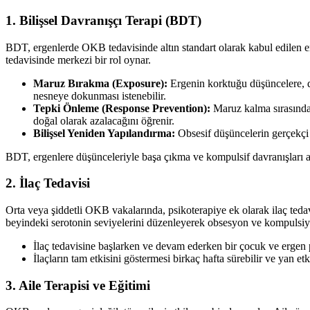
1. Bilişsel Davranışçı Terapi (BDT)
BDT, ergenlerde OKB tedavisinde altın standart olarak kabul edilen 
tedavisinde merkezi bir rol oynar.
Maruz Bırakma (Exposure):
Ergenin korktuğu düşüncelere, du
nesneye dokunması istenebilir.
Tepki Önleme (Response Prevention):
Maruz kalma sırasında 
doğal olarak azalacağını öğrenir.
Bilişsel Yeniden Yapılandırma:
Obsesif düşüncelerin gerçekçi o
BDT, ergenlere düşünceleriyle başa çıkma ve kompulsif davranışları aza
2. İlaç Tedavisi
Orta veya şiddetli OKB vakalarında, psikoterapiye ek olarak ilaç tedavi
beyindeki serotonin seviyelerini düzenleyerek obsesyon ve kompulsiyo
İlaç tedavisine başlarken ve devam ederken bir çocuk ve ergen p
İlaçların tam etkisini göstermesi birkaç hafta sürebilir ve yan etk
3. Aile Terapisi ve Eğitimi