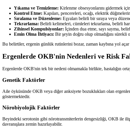
Yıkama ve Temizleme:
Kirlenme obsesyonlarını gidermek için
Kontrol Etme:
Kapıları, pencereleri, ocağı, elektrik düğmeleri
Sıralama ve Düzenleme:
Eşyaları belirli bir sıraya veya düzen
Tekrarlama:
Belirli kelimeleri, cümleleri tekrarlama, belirli ha
Zihinsel Kompulsiyonlar:
İçinden dua etme, sayı sayma, belirl
Emin Olma İhtiyacı:
Bir şeyin doğru olup olmadığını sürekli 
Bu belirtiler, ergenin günlük rutinlerini bozar, zaman kaybına yol açar v
Ergenlerde OKB'nin Nedenleri ve Risk Fak
Ergenlerde OKB'nin tek bir nedeni olmamakla birlikte, hastalığın ortay
Genetik Faktörler
Aile öyküsünde OKB veya diğer anksiyete bozuklukları olan ergenlerde,
göstermektedir.
Nörobiyolojik Faktörler
Beyindeki serotonin gibi nörotransmiterlerin dengesizliği, OKB ile iliş
davranışlara zemin hazırlayabilir.