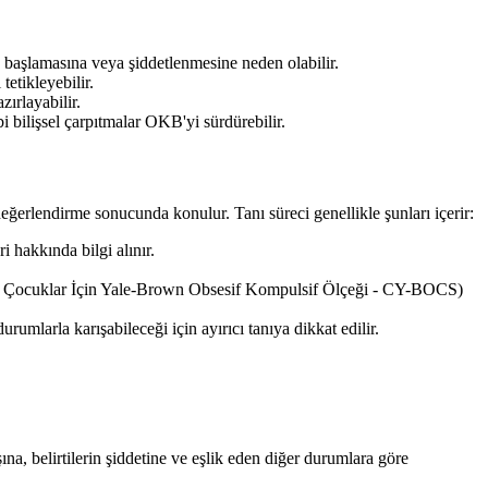
n başlamasına veya şiddetlenmesine neden olabilir.
tetikleyebilir.
ırlayabilir.
bilişsel çarpıtmalar OKB'yi sürdürebilir.
değerlendirme sonucunda konulur. Tanı süreci genellikle şunları içerir:
i hakkında bilgi alınır.
eğin, Çocuklar İçin Yale-Brown Obsesif Kompulsif Ölçeği - CY-BOCS)
umlarla karışabileceği için ayırıcı tanıya dikkat edilir.
ına, belirtilerin şiddetine ve eşlik eden diğer durumlara göre