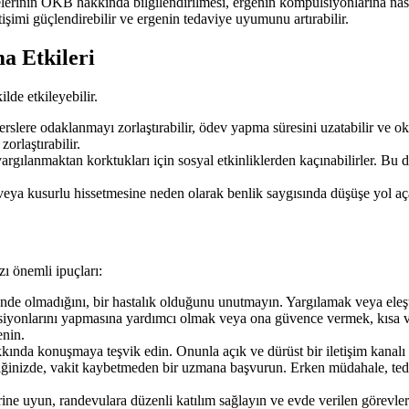
lerinin OKB hakkında bilgilendirilmesi, ergenin kompulsiyonlarına nasıl
letişimi güçlendirebilir ve ergenin tedaviye uyumunu artırabilir.
a Etkileri
lde etkileyebilir.
erslere odaklanmayı zorlaştırabilir, ödev yapma süresini uzatabilir ve ok
orlaştırabilir.
gılanmaktan korktukları için sosyal etkinliklerden kaçınabilirler. Bu d
 veya kusurlu hissetmesine neden olarak benlik saygısında düşüşe yol aça
ı önemli ipuçları:
nde olmadığını, bir hastalık olduğunu unutmayın. Yargılamak veya eleşti
iyonlarını yapmasına yardımcı olmak veya ona güvence vermek, kısa va
enin.
kında konuşmaya teşvik edin. Onunla açık ve dürüst bir iletişim kanalı 
iğinizde, vakit kaybetmeden bir uzmana başvurun. Erken müdahale, tedav
erine uyun, randevulara düzenli katılım sağlayın ve evde verilen görevleri