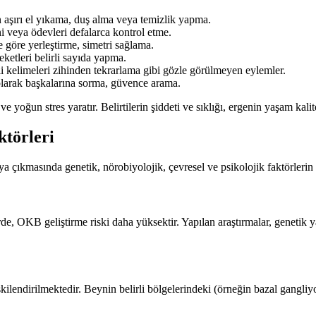
 aşırı el yıkama, duş alma veya temizlik yapma.
ni veya ödevleri defalarca kontrol etme.
e göre yerleştirme, simetri sağlama.
reketleri belirli sayıda yapma.
i kelimeleri zihinden tekrarlama gibi gözle görülmeyen eylemler.
olarak başkalarına sorma, güvence arama.
e yoğun stres yaratır. Belirtilerin şiddeti ve sıklığı, ergenin yaşam kalit
törleri
a çıkmasında genetik, nörobiyolojik, çevresel ve psikolojik faktörlerin 
 OKB geliştirme riski daha yüksektir. Yapılan araştırmalar, genetik yat
kilendirilmektedir. Beynin belirli bölgelerindeki (örneğin bazal gangliyo