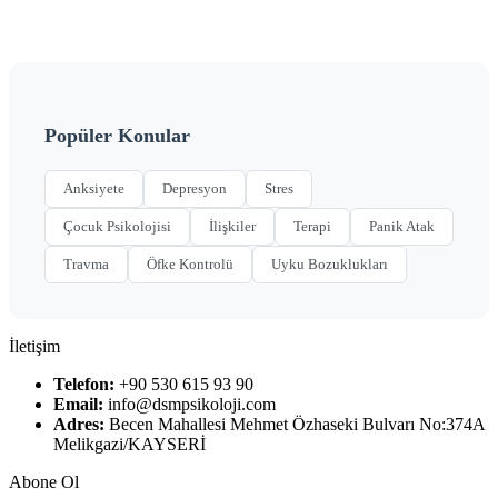
Popüler Konular
Anksiyete
Depresyon
Stres
Çocuk Psikolojisi
İlişkiler
Terapi
Panik Atak
Travma
Öfke Kontrolü
Uyku Bozuklukları
İletişim
Telefon:
+90 530 615 93 90
Email:
info@dsmpsikoloji.com
Adres:
Becen Mahallesi Mehmet Özhaseki Bulvarı No:374A
Melikgazi/KAYSERİ
Abone Ol