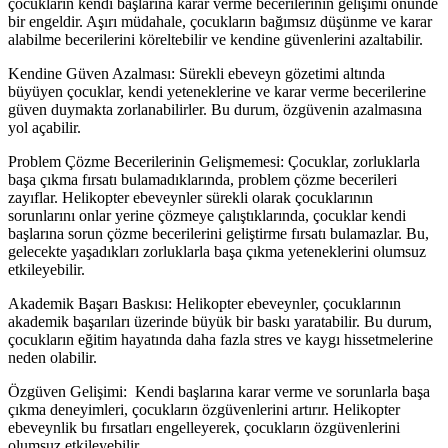
çocukların kendi başlarına karar verme becerilerinin gelişimi önünde
bir engeldir. Aşırı müdahale, çocukların bağımsız düşünme ve karar
alabilme becerilerini köreltebilir ve kendine güvenlerini azaltabilir.
Kendine Güven Azalması: Sürekli ebeveyn gözetimi altında
büyüyen çocuklar, kendi yeteneklerine ve karar verme becerilerine
güven duymakta zorlanabilirler. Bu durum, özgüvenin azalmasına
yol açabilir.
Problem Çözme Becerilerinin Gelişmemesi: Çocuklar, zorluklarla
başa çıkma fırsatı bulamadıklarında, problem çözme becerileri
zayıflar. Helikopter ebeveynler sürekli olarak çocuklarının
sorunlarını onlar yerine çözmeye çalıştıklarında, çocuklar kendi
başlarına sorun çözme becerilerini geliştirme fırsatı bulamazlar. Bu,
gelecekte yaşadıkları zorluklarla başa çıkma yeteneklerini olumsuz
etkileyebilir.
Akademik Başarı Baskısı: Helikopter ebeveynler, çocuklarının
akademik başarıları üzerinde büyük bir baskı yaratabilir. Bu durum,
çocukların eğitim hayatında daha fazla stres ve kaygı hissetmelerine
neden olabilir.
Özgüven Gelişimi: Kendi başlarına karar verme ve sorunlarla başa
çıkma deneyimleri, çocukların özgüvenlerini artırır. Helikopter
ebeveynlik bu fırsatları engelleyerek, çocukların özgüvenlerini
olumsuz etkileyebilir.