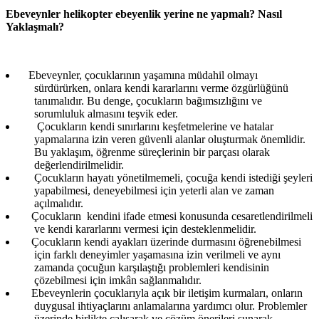
Ebeveynler helikopter ebeyenlik yerine ne yapmalı? Nasıl
Yaklaşmalı?
Ebeveynler, çocuklarının yaşamına müdahil olmayı
sürdürürken, onlara kendi kararlarını verme özgürlüğünü
tanımalıdır. Bu denge, çocukların bağımsızlığını ve
sorumluluk almasını teşvik eder.
Çocukların kendi sınırlarını keşfetmelerine ve hatalar
yapmalarına izin veren güvenli alanlar oluşturmak önemlidir.
Bu yaklaşım, öğrenme süreçlerinin bir parçası olarak
değerlendirilmelidir.
Çocukların hayatı yönetilmemeli, çocuğa kendi istediği şeyleri
yapabilmesi, deneyebilmesi için yeterli alan ve zaman
açılmalıdır.
Çocukların kendini ifade etmesi konusunda cesaretlendirilmeli
ve kendi kararlarını vermesi için desteklenmelidir.
Çocukların kendi ayakları üzerinde durmasını öğrenebilmesi
için farklı deneyimler yaşamasına izin verilmeli ve aynı
zamanda çocuğun karşılaştığı problemleri kendisinin
çözebilmesi için imkân sağlanmalıdır.
Ebeveynlerin çocuklarıyla açık bir iletişim kurmaları, onların
duygusal ihtiyaçlarını anlamalarına yardımcı olur. Problemler
üzerinde birlikte çalışarak ve çözüm önerileri sunarak,