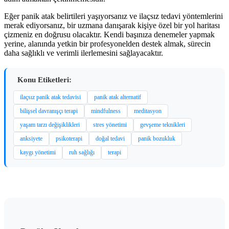
Eğer panik atak belirtileri yaşıyorsanız ve ilaçsız tedavi yöntemlerini
merak ediyorsanız, bir uzmana danışarak kişiye özel bir yol haritası
çizmeniz en doğrusu olacaktır. Kendi başınıza denemeler yapmak
yerine, alanında yetkin bir profesyonelden destek almak, sürecin
daha sağlıklı ve verimli ilerlemesini sağlayacaktır.
Konu Etiketleri:
ilaçsız panik atak tedavisi
panik atak alternatif
bilişsel davranışçı terapi
mindfulness
meditasyon
yaşam tarzı değişiklikleri
stres yönetimi
gevşeme teknikleri
anksiyete
psikoterapi
doğal tedavi
panik bozukluk
kaygı yönetimi
ruh sağlığı
terapi