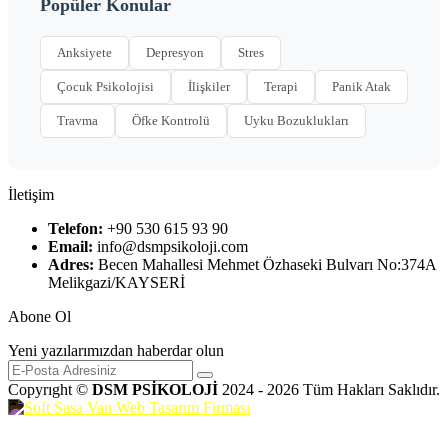
Popüler Konular
Anksiyete
Depresyon
Stres
Çocuk Psikolojisi
İlişkiler
Terapi
Panik Atak
Travma
Öfke Kontrolü
Uyku Bozuklukları
İletişim
Telefon:
+90 530 615 93 90
Email:
info@dsmpsikoloji.com
Adres:
Becen Mahallesi Mehmet Özhaseki Bulvarı No:374A
Melikgazi/KAYSERİ
Abone Ol
Yeni yazılarımızdan haberdar olun
Copyrıght ©
DSM PSİKOLOJİ
2024 - 2026 Tüm Hakları Saklıdır.