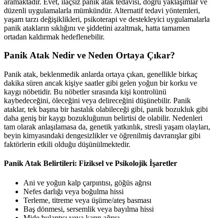
aramaktadır. Evet, ilaçsız panik atak tedavisi, doğru yaklaşımlar ve
düzenli uygulamalarla mümkündür. Alternatif tedavi yöntemleri,
yaşam tarzı değişiklikleri, psikoterapi ve destekleyici uygulamalarla
panik atakların sıklığını ve şiddetini azaltmak, hatta tamamen
ortadan kaldırmak hedeflenebilir.
Panik Atak Nedir ve Neden Ortaya Çıkar?
Panik atak, beklenmedik anlarda ortaya çıkan, genellikle birkaç
dakika süren ancak kişiye saatler gibi gelen yoğun bir korku ve
kaygı nöbetidir. Bu nöbetler sırasında kişi kontrolünü
kaybedeceğini, öleceğini veya delireceğini düşünebilir. Panik
ataklar, tek başına bir hastalık olabileceği gibi, panik bozukluk gibi
daha geniş bir kaygı bozukluğunun belirtisi de olabilir. Nedenleri
tam olarak anlaşılamasa da, genetik yatkınlık, stresli yaşam olayları,
beyin kimyasındaki dengesizlikler ve öğrenilmiş davranışlar gibi
faktörlerin etkili olduğu düşünülmektedir.
Panik Atak Belirtileri: Fiziksel ve Psikolojik İşaretler
Ani ve yoğun kalp çarpıntısı, göğüs ağrısı
Nefes darlığı veya boğulma hissi
Terleme, titreme veya üşüme/ateş basması
Baş dönmesi, sersemlik veya bayılma hissi
Mide bulantısı veya karın ağrısı