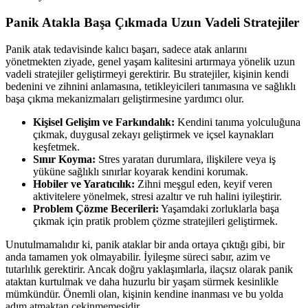
Panik Atakla Başa Çıkmada Uzun Vadeli Stratejiler
Panik atak tedavisinde kalıcı başarı, sadece atak anlarını
yönetmekten ziyade, genel yaşam kalitesini artırmaya yönelik uzun
vadeli stratejiler geliştirmeyi gerektirir. Bu stratejiler, kişinin kendi
bedenini ve zihnini anlamasına, tetikleyicileri tanımasına ve sağlıklı
başa çıkma mekanizmaları geliştirmesine yardımcı olur.
Kişisel Gelişim ve Farkındalık:
Kendini tanıma yolculuğuna
çıkmak, duygusal zekayı geliştirmek ve içsel kaynakları
keşfetmek.
Sınır Koyma:
Stres yaratan durumlara, ilişkilere veya iş
yüküne sağlıklı sınırlar koyarak kendini korumak.
Hobiler ve Yaratıcılık:
Zihni meşgul eden, keyif veren
aktivitelere yönelmek, stresi azaltır ve ruh halini iyileştirir.
Problem Çözme Becerileri:
Yaşamdaki zorluklarla başa
çıkmak için pratik problem çözme stratejileri geliştirmek.
Unutulmamalıdır ki, panik ataklar bir anda ortaya çıktığı gibi, bir
anda tamamen yok olmayabilir. İyileşme süreci sabır, azim ve
tutarlılık gerektirir. Ancak doğru yaklaşımlarla, ilaçsız olarak panik
ataktan kurtulmak ve daha huzurlu bir yaşam sürmek kesinlikle
mümkündür. Önemli olan, kişinin kendine inanması ve bu yolda
adım atmaktan çekinmemesidir.