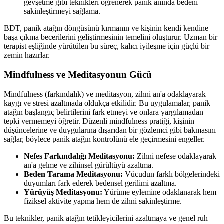
gevşetme gibi teknikleri öğrenerek panik anında bedeni
sakinleştirmeyi sağlama.
BDT, panik atağın döngüsünü kırmanın ve kişinin kendi kendine
başa çıkma becerilerini geliştirmesinin temelini oluşturur. Uzman bir
terapist eşliğinde yürütülen bu süreç, kalıcı iyileşme için güçlü bir
zemin hazırlar.
Mindfulness ve Meditasyonun Gücü
Mindfulness (farkındalık) ve meditasyon, zihni an'a odaklayarak
kaygı ve stresi azaltmada oldukça etkilidir. Bu uygulamalar, panik
atağın başlangıç belirtilerini fark etmeyi ve onlara yargılamadan
tepki vermemeyi öğretir. Düzenli mindfulness pratiği, kişinin
düşüncelerine ve duygularına dışarıdan bir gözlemci gibi bakmasını
sağlar, böylece panik atağın kontrolünü ele geçirmesini engeller.
Nefes Farkındalığı Meditasyonu:
Zihni nefese odaklayarak
an'a gelme ve zihinsel gürültüyü azaltma.
Beden Tarama Meditasyonu:
Vücudun farklı bölgelerindeki
duyumları fark ederek bedensel gerilimi azaltma.
Yürüyüş Meditasyonu:
Yürüme eylemine odaklanarak hem
fiziksel aktivite yapma hem de zihni sakinleştirme.
Bu teknikler, panik atağın tetikleyicilerini azaltmaya ve genel ruh