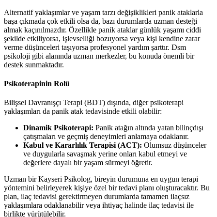
Alternatif yaklaşımlar ve yaşam tarzı değişiklikleri panik ataklarla
başa çıkmada çok etkili olsa da, bazı durumlarda uzman desteği
almak kaçınılmazdır. Özellikle panik ataklar günlük yaşamı ciddi
şekilde etkiliyorsa, işlevselliği bozuyorsa veya kişi kendine zarar
verme düşünceleri taşıyorsa profesyonel yardım şarttır. Dsm
psikoloji gibi alanında uzman merkezler, bu konuda önemli bir
destek sunmaktadır.
Psikoterapinin Rolü
Bilişsel Davranışçı Terapi (BDT) dışında, diğer psikoterapi
yaklaşımları da panik atak tedavisinde etkili olabilir:
Dinamik Psikoterapi:
Panik atağın altında yatan bilinçdışı
çatışmaları ve geçmiş deneyimleri anlamaya odaklanır.
Kabul ve Kararlılık Terapisi (ACT):
Olumsuz düşünceler
ve duygularla savaşmak yerine onları kabul etmeyi ve
değerlere dayalı bir yaşam sürmeyi öğretir.
Uzman bir Kayseri Psikolog, bireyin durumuna en uygun terapi
yöntemini belirleyerek kişiye özel bir tedavi planı oluşturacaktır. Bu
plan, ilaç tedavisi gerektirmeyen durumlarda tamamen ilaçsız
yaklaşımlara odaklanabilir veya ihtiyaç halinde ilaç tedavisi ile
birlikte yürütülebilir.