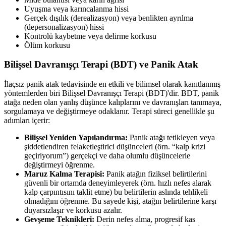
Uyuşma veya karıncalanma hissi
Gerçek dışılık (derealizasyon) veya benlikten ayrılma
(depersonalizasyon) hissi
Kontrolü kaybetme veya delirme korkusu
Ölüm korkusu
Bilişsel Davranışçı Terapi (BDT) ve Panik Atak
İlaçsız panik atak tedavisinde en etkili ve bilimsel olarak kanıtlanmış
yöntemlerden biri Bilişsel Davranışçı Terapi (BDT)'dir. BDT, panik
atağa neden olan yanlış düşünce kalıplarını ve davranışları tanımaya,
sorgulamaya ve değiştirmeye odaklanır. Terapi süreci genellikle şu
adımları içerir:
Bilişsel Yeniden Yapılandırma:
Panik atağı tetikleyen veya
şiddetlendiren felaketleştirici düşünceleri (örn. “kalp krizi
geçiriyorum”) gerçekçi ve daha olumlu düşüncelerle
değiştirmeyi öğrenme.
Maruz Kalma Terapisi:
Panik atağın fiziksel belirtilerini
güvenli bir ortamda deneyimleyerek (örn. hızlı nefes alarak
kalp çarpıntısını taklit etme) bu belirtilerin aslında tehlikeli
olmadığını öğrenme. Bu sayede kişi, atağın belirtilerine karşı
duyarsızlaşır ve korkusu azalır.
Gevşeme Teknikleri:
Derin nefes alma, progresif kas