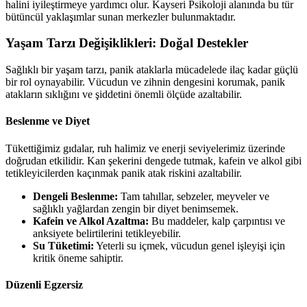
halini iyileştirmeye yardımcı olur. Kayseri Psikoloji alanında bu tür
bütüncül yaklaşımlar sunan merkezler bulunmaktadır.
Yaşam Tarzı Değişiklikleri: Doğal Destekler
Sağlıklı bir yaşam tarzı, panik ataklarla mücadelede ilaç kadar güçlü
bir rol oynayabilir. Vücudun ve zihnin dengesini korumak, panik
atakların sıklığını ve şiddetini önemli ölçüde azaltabilir.
Beslenme ve Diyet
Tükettiğimiz gıdalar, ruh halimiz ve enerji seviyelerimiz üzerinde
doğrudan etkilidir. Kan şekerini dengede tutmak, kafein ve alkol gibi
tetikleyicilerden kaçınmak panik atak riskini azaltabilir.
Dengeli Beslenme:
Tam tahıllar, sebzeler, meyveler ve
sağlıklı yağlardan zengin bir diyet benimsemek.
Kafein ve Alkol Azaltma:
Bu maddeler, kalp çarpıntısı ve
anksiyete belirtilerini tetikleyebilir.
Su Tüketimi:
Yeterli su içmek, vücudun genel işleyişi için
kritik öneme sahiptir.
Düzenli Egzersiz