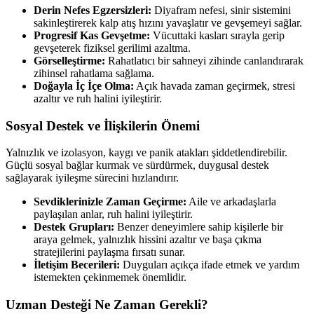
Derin Nefes Egzersizleri:
Diyafram nefesi, sinir sistemini
sakinleştirerek kalp atış hızını yavaşlatır ve gevşemeyi sağlar.
Progresif Kas Gevşetme:
Vücuttaki kasları sırayla gerip
gevşeterek fiziksel gerilimi azaltma.
Görselleştirme:
Rahatlatıcı bir sahneyi zihinde canlandırarak
zihinsel rahatlama sağlama.
Doğayla İç İçe Olma:
Açık havada zaman geçirmek, stresi
azaltır ve ruh halini iyileştirir.
Sosyal Destek ve İlişkilerin Önemi
Yalnızlık ve izolasyon, kaygı ve panik atakları şiddetlendirebilir.
Güçlü sosyal bağlar kurmak ve sürdürmek, duygusal destek
sağlayarak iyileşme sürecini hızlandırır.
Sevdiklerinizle Zaman Geçirme:
Aile ve arkadaşlarla
paylaşılan anlar, ruh halini iyileştirir.
Destek Grupları:
Benzer deneyimlere sahip kişilerle bir
araya gelmek, yalnızlık hissini azaltır ve başa çıkma
stratejilerini paylaşma fırsatı sunar.
İletişim Becerileri:
Duyguları açıkça ifade etmek ve yardım
istemekten çekinmemek önemlidir.
Uzman Desteği Ne Zaman Gerekli?