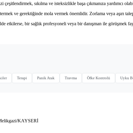
 çeşitlendirmek, sıkılma ve isteksizlikle başa çıkmanıza yardımcı olabil
ermek ve gerektiğinde mola vermek önemlidir. Zorlama veya aşırı talep, i
e etkilerse, bir sağlık profesyoneli veya bir danışman ile görüşmek fayd
kiler
Terapi
Panik Atak
Travma
Öfke Kontrolü
Uyku B
 Melikgazi/KAYSERİ