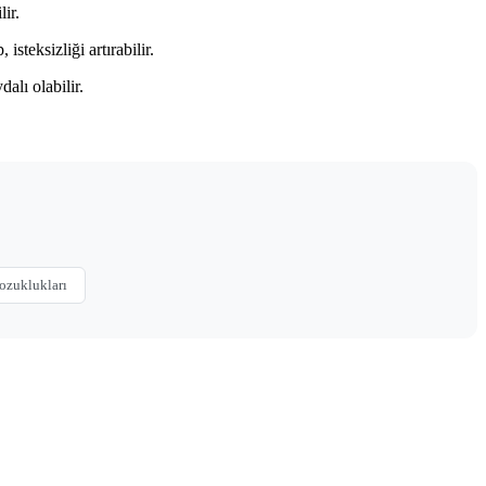
ir.
steksizliği artırabilir.
alı olabilir.
ozuklukları