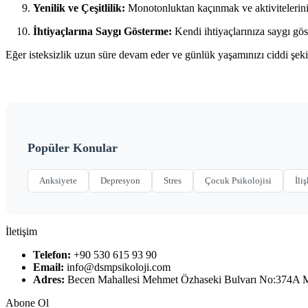
Yenilik ve Çeşitlilik:
Monotonluktan kaçınmak ve aktivitelerinizi
İhtiyaçlarına Saygı Gösterme:
Kendi ihtiyaçlarınıza saygı göst
Eğer isteksizlik uzun süre devam eder ve günlük yaşamınızı ciddi şekild
Popüler Konular
Anksiyete
Depresyon
Stres
Çocuk Psikolojisi
İliş
İletişim
Telefon:
+90 530 615 93 90
Email:
info@dsmpsikoloji.com
Adres:
Becen Mahallesi Mehmet Özhaseki Bulvarı No:374A
Abone Ol