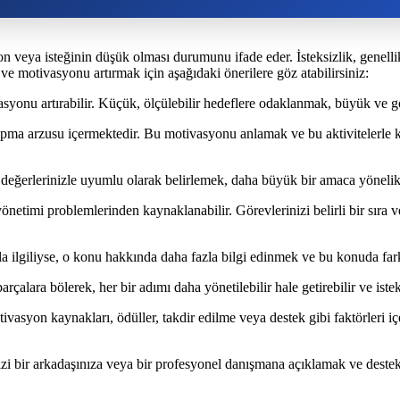
yon veya isteğinin düşük olması durumunu ifade eder. İsteksizlik, genellikl
k ve motivasyonu artırmak için aşağıdaki önerilere göz atabilirsiniz:
asyonu artırabilir. Küçük, ölçülebilir hedeflere odaklanmak, büyük ve göz
apma arzusu içermektedir. Bu motivasyonu anlamak ve bu aktivitelerle kiş
l değerlerinizle uyumlu olarak belirlemek, daha büyük bir amaca yönelik 
önetimi problemlerinden kaynaklanabilir. Görevlerinizi belirli bir sıra 
yla ilgiliyse, o konu hakkında daha fazla bilgi edinmek ve bu konuda far
lara bölerek, her bir adımı daha yönetilebilir hale getirebilir ve isteksi
vasyon kaynakları, ödüller, takdir edilme veya destek gibi faktörleri içer
zi bir arkadaşınıza veya bir profesyonel danışmana açıklamak ve destek