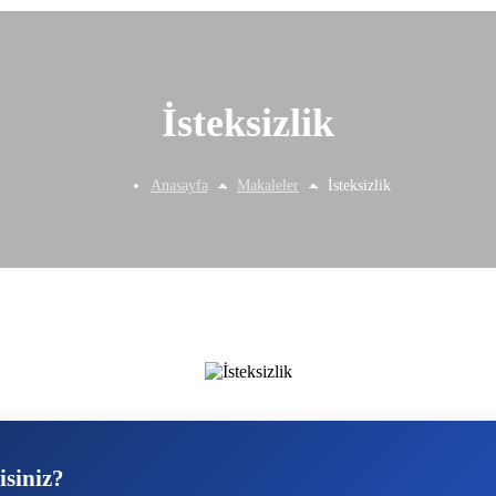
İsteksizlik
Anasayfa
Makaleler
İsteksizlik
isiniz?