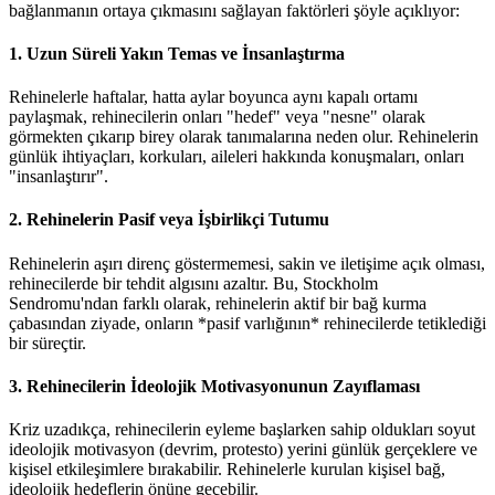
bağlanmanın ortaya çıkmasını sağlayan faktörleri şöyle açıklıyor:
1. Uzun Süreli Yakın Temas ve İnsanlaştırma
Rehinelerle haftalar, hatta aylar boyunca aynı kapalı ortamı
paylaşmak, rehinecilerin onları "hedef" veya "nesne" olarak
görmekten çıkarıp birey olarak tanımalarına neden olur. Rehinelerin
günlük ihtiyaçları, korkuları, aileleri hakkında konuşmaları, onları
"insanlaştırır".
2. Rehinelerin Pasif veya İşbirlikçi Tutumu
Rehinelerin aşırı direnç göstermemesi, sakin ve iletişime açık olması,
rehinecilerde bir tehdit algısını azaltır. Bu, Stockholm
Sendromu'ndan farklı olarak, rehinelerin aktif bir bağ kurma
çabasından ziyade, onların *pasif varlığının* rehinecilerde tetiklediği
bir süreçtir.
3. Rehinecilerin İdeolojik Motivasyonunun Zayıflaması
Kriz uzadıkça, rehinecilerin eyleme başlarken sahip oldukları soyut
ideolojik motivasyon (devrim, protesto) yerini günlük gerçeklere ve
kişisel etkileşimlere bırakabilir. Rehinelerle kurulan kişisel bağ,
ideolojik hedeflerin önüne geçebilir.