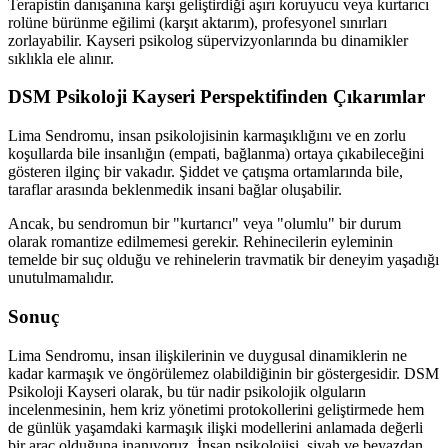
Terapistin danışanına karşı geliştirdiği aşırı koruyucu veya kurtarıcı
rolüne bürünme eğilimi (karşıt aktarım), profesyonel sınırları
zorlayabilir. Kayseri psikolog süpervizyonlarında bu dinamikler
sıklıkla ele alınır.
DSM Psikoloji Kayseri Perspektifinden Çıkarımlar
Lima Sendromu, insan psikolojisinin karmaşıklığını ve en zorlu
koşullarda bile insanlığın (empati, bağlanma) ortaya çıkabileceğini
gösteren ilginç bir vakadır. Şiddet ve çatışma ortamlarında bile,
taraflar arasında beklenmedik insani bağlar oluşabilir.
Ancak, bu sendromun bir "kurtarıcı" veya "olumlu" bir durum
olarak romantize edilmemesi gerekir. Rehinecilerin eyleminin
temelde bir suç olduğu ve rehinelerin travmatik bir deneyim yaşadığı
unutulmamalıdır.
Sonuç
Lima Sendromu, insan ilişkilerinin ve duygusal dinamiklerin ne
kadar karmaşık ve öngörülemez olabildiğinin bir göstergesidir. DSM
Psikoloji Kayseri olarak, bu tür nadir psikolojik olguların
incelenmesinin, hem kriz yönetimi protokollerini geliştirmede hem
de günlük yaşamdaki karmaşık ilişki modellerini anlamada değerli
bir araç olduğuna inanıyoruz. İnsan psikolojisi, siyah ve beyazdan