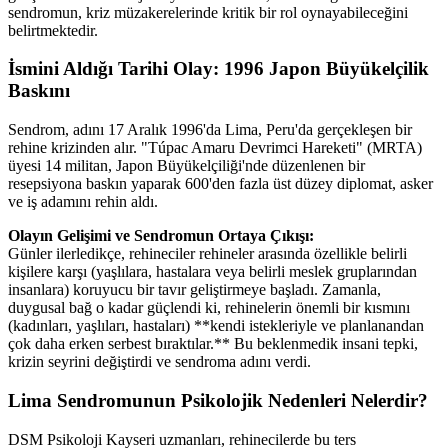
sendromun, kriz müzakerelerinde kritik bir rol oynayabileceğini
belirtmektedir.
İsmini Aldığı Tarihi Olay: 1996 Japon Büyükelçilik
Baskını
Sendrom, adını 17 Aralık 1996'da Lima, Peru'da gerçekleşen bir
rehine krizinden alır. "Túpac Amaru Devrimci Hareketi" (MRTA)
üyesi 14 militan, Japon Büyükelçiliği'nde düzenlenen bir
resepsiyona baskın yaparak 600'den fazla üst düzey diplomat, asker
ve iş adamını rehin aldı.
Olayın Gelişimi ve Sendromun Ortaya Çıkışı:
Günler ilerledikçe, rehineciler rehineler arasında özellikle belirli
kişilere karşı (yaşlılara, hastalara veya belirli meslek gruplarından
insanlara) koruyucu bir tavır geliştirmeye başladı. Zamanla,
duygusal bağ o kadar güçlendi ki, rehinelerin önemli bir kısmını
(kadınları, yaşlıları, hastaları) **kendi istekleriyle ve planlanandan
çok daha erken serbest bıraktılar.** Bu beklenmedik insani tepki,
krizin seyrini değiştirdi ve sendroma adını verdi.
Lima Sendromunun Psikolojik Nedenleri Nelerdir?
DSM Psikoloji Kayseri uzmanları, rehinecilerde bu ters