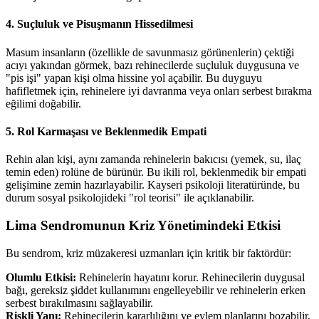
4. Suçluluk ve Pisuşmanın Hissedilmesi
Masum insanların (özellikle de savunmasız görünenlerin) çektiği
acıyı yakından görmek, bazı rehinecilerde suçluluk duygusuna ve
"pis işi" yapan kişi olma hissine yol açabilir. Bu duyguyu
hafifletmek için, rehinelere iyi davranma veya onları serbest bırakma
eğilimi doğabilir.
5. Rol Karmaşası ve Beklenmedik Empati
Rehin alan kişi, aynı zamanda rehinelerin bakıcısı (yemek, su, ilaç
temin eden) rolüne de bürünür. Bu ikili rol, beklenmedik bir empati
gelişimine zemin hazırlayabilir. Kayseri psikoloji literatüründe, bu
durum sosyal psikolojideki "rol teorisi" ile açıklanabilir.
Lima Sendromunun Kriz Yönetimindeki Etkisi
Bu sendrom, kriz müzakeresi uzmanları için kritik bir faktördür:
Olumlu Etkisi:
Rehinelerin hayatını korur. Rehinecilerin duygusal
bağı, gereksiz şiddet kullanımını engelleyebilir ve rehinelerin erken
serbest bırakılmasını sağlayabilir.
Riskli Yanı:
Rehinecilerin kararlılığını ve eylem planlarını bozabilir,