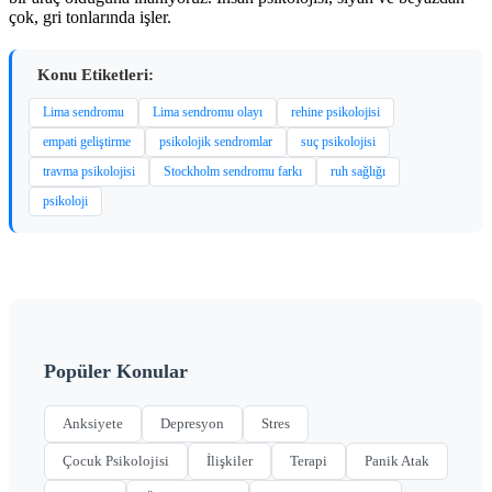
çok, gri tonlarında işler.
Konu Etiketleri:
Lima sendromu
Lima sendromu olayı
rehine psikolojisi
empati geliştirme
psikolojik sendromlar
suç psikolojisi
travma psikolojisi
Stockholm sendromu farkı
ruh sağlığı
psikoloji
Popüler Konular
Anksiyete
Depresyon
Stres
Çocuk Psikolojisi
İlişkiler
Terapi
Panik Atak