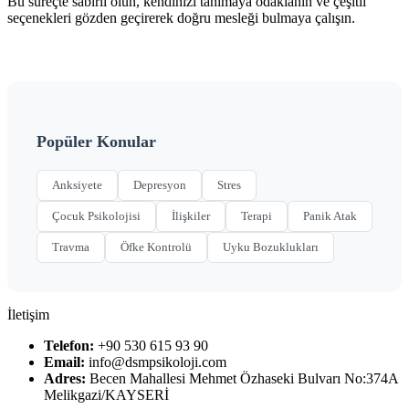
Bu süreçte sabırlı olun, kendinizi tanımaya odaklanın ve çeşitli
seçenekleri gözden geçirerek doğru mesleği bulmaya çalışın.
Popüler Konular
Anksiyete
Depresyon
Stres
Çocuk Psikolojisi
İlişkiler
Terapi
Panik Atak
Travma
Öfke Kontrolü
Uyku Bozuklukları
İletişim
Telefon:
+90 530 615 93 90
Email:
info@dsmpsikoloji.com
Adres:
Becen Mahallesi Mehmet Özhaseki Bulvarı No:374A
Melikgazi/KAYSERİ