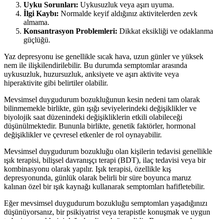
Uyku Sorunları:
Uykusuzluk veya aşırı uyuma.
İlgi Kaybı:
Normalde keyif aldığınız aktivitelerden zevk
almama.
Konsantrasyon Problemleri:
Dikkat eksikliği ve odaklanma
güçlüğü.
Yaz depresyonu ise genellikle sıcak hava, uzun günler ve yüksek
nem ile ilişkilendirilebilir. Bu durumda semptomlar arasında
uykusuzluk, huzursuzluk, anksiyete ve aşırı aktivite veya
hiperaktivite gibi belirtiler olabilir.
Mevsimsel duygudurum bozukluğunun kesin nedeni tam olarak
bilinmemekle birlikte, gün ışığı seviyelerindeki değişiklikler ve
biyolojik saat düzenindeki değişikliklerin etkili olabileceği
düşünülmektedir. Bununla birlikte, genetik faktörler, hormonal
değişiklikler ve çevresel etkenler de rol oynayabilir.
Mevsimsel duygudurum bozukluğu olan kişilerin tedavisi genellikle
ışık terapisi, bilişsel davranışçı terapi (BDT), ilaç tedavisi veya bir
kombinasyonu olarak yapılır. Işık terapisi, özellikle kış
depresyonunda, günlük olarak belirli bir süre boyunca maruz
kalınan özel bir ışık kaynağı kullanarak semptomları hafifletebilir.
Eğer mevsimsel duygudurum bozukluğu semptomları yaşadığınızı
düşünüyorsanız, bir psikiyatrist veya terapistle konuşmak ve uygun