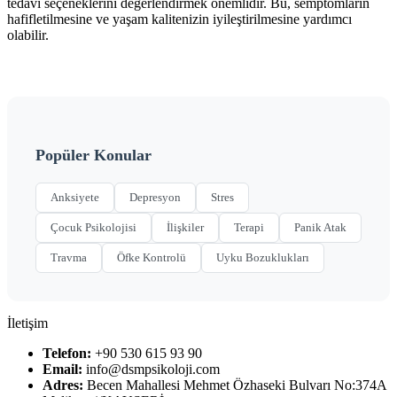
tedavi seçeneklerini değerlendirmek önemlidir. Bu, semptomların
hafifletilmesine ve yaşam kalitenizin iyileştirilmesine yardımcı
olabilir.
Popüler Konular
Anksiyete
Depresyon
Stres
Çocuk Psikolojisi
İlişkiler
Terapi
Panik Atak
Travma
Öfke Kontrolü
Uyku Bozuklukları
İletişim
Telefon:
+90 530 615 93 90
Email:
info@dsmpsikoloji.com
Adres:
Becen Mahallesi Mehmet Özhaseki Bulvarı No:374A