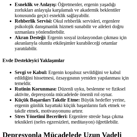
Esneklik ve Anlayış:
Öğretmenler, ergenin yaşadığı
zorlukları anlayışla karşılamalı ve akademik beklentiler
konusunda geçici esneklik sağlayabilir.
Rehberlik Servisi:
Okul rehberlik servisleri, ergenlere
psikolojik danışmanlık hizmeti sunabilir ve aileleri doğru
uzmanlara yönlendirebilir.
Akran Desteği:
Ergenin sosyal izolasyondan çıkması için
akranlarıyla olumlu etkileşimler kurabileceği ortamlar
yaratılabilir.
Evde Destekleyici Yaklaşımlar
Sevgi ve Kabul:
Ergenin koşulsuz sevildiğini ve kabul
edildiğini hissetmesi, özsaygısının yeniden yapılanması için
temeldir.
Rutinin Korunması:
Düzenli uyku, beslenme ve fiziksel
aktivite, depresyonla mücadelede önemli rol oynar.
Küçük Başarıları Takdir Etme:
Büyük hedefler yerine,
ergenin günlük hayattaki küçük başarılarını fark etmek ve
takdir etmek, motivasyonunu artırır.
Stres Yönetimi Becerileri:
Ergenlere stresle başa çıkma
teknikleri (nefes egzersizleri, meditasyon) öğretilebilir.
Depresyonla Mücadelede Uzun Vadeli