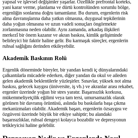
yapısal ve işlevsel değişimler yaşarlar. Özellikle prefrontal korteks,
yani karar verme, planlama ve dürtü kontrolünden sorumlu bölge,
ergenliğin sonlarına doğru tamamlanır. Bu durum, ergenlerin risk
alma davranışlarına daha yatkın olmasına, duygusal tepkilerinin
daha yoğun olmasına ve uzun vadeli sonuçları öngörmekte
zorlanmasına neden olabilir. Aynı zamanda, arkadaş ilişkileri
merkezî bir önem kazanır ve akran baskısı, kimlik gelişiminde
belirleyici bir faktör haline gelir. Bu karmaşık süreçler, ergenlerin
ruhsal sağlığını derinden etkileyebilir.
Akademik Baskının Rolü
Ergenlik döneminde bireyler, bir yandan kendi iç dünyalarındaki
çalkantılarla mücadele ederken, diğer yandan da okul ve aileden
gelen akademik beklentilerle yüzleşirler. Sınavlar, yüksek not alma
baskısı, gelecek kaygısı (üniversite, iş vb.) ve akranlar arası rekabet,
ergenler üzerinde yoğun bir stres yaratır. Başarısızlık korkusu,
mükemmeliyetçilik eğilimi veya tam tersi, umursamazlık olarak
görünen bir davranış örüntüsü, aslında bu baskılarla başa çıkma
mekanizmaları olabilir. Akademik başarı, ergenlerin özsaygısı ve
özgüveni üzerinde büyük bir etkiye sahiptir; bu alandaki
başarısızlıklar, ruhsal dengeyi kolayca bozabilir ve depresyonun
tetikleyicisi haline gelebilir.