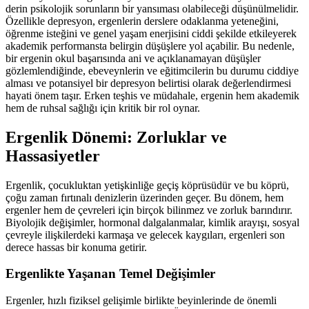
derin psikolojik sorunların bir yansıması olabileceği düşünülmelidir.
Özellikle depresyon, ergenlerin derslere odaklanma yeteneğini,
öğrenme isteğini ve genel yaşam enerjisini ciddi şekilde etkileyerek
akademik performansta belirgin düşüşlere yol açabilir. Bu nedenle,
bir ergenin okul başarısında ani ve açıklanamayan düşüşler
gözlemlendiğinde, ebeveynlerin ve eğitimcilerin bu durumu ciddiye
alması ve potansiyel bir depresyon belirtisi olarak değerlendirmesi
hayati önem taşır. Erken teşhis ve müdahale, ergenin hem akademik
hem de ruhsal sağlığı için kritik bir rol oynar.
Ergenlik Dönemi: Zorluklar ve
Hassasiyetler
Ergenlik, çocukluktan yetişkinliğe geçiş köprüsüdür ve bu köprü,
çoğu zaman fırtınalı denizlerin üzerinden geçer. Bu dönem, hem
ergenler hem de çevreleri için birçok bilinmez ve zorluk barındırır.
Biyolojik değişimler, hormonal dalgalanmalar, kimlik arayışı, sosyal
çevreyle ilişkilerdeki karmaşa ve gelecek kaygıları, ergenleri son
derece hassas bir konuma getirir.
Ergenlikte Yaşanan Temel Değişimler
Ergenler, hızlı fiziksel gelişimle birlikte beyinlerinde de önemli