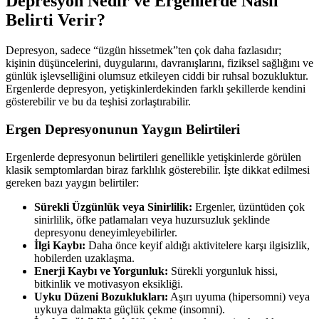
Depresyon Nedir ve Ergenlerde Nasıl
Belirti Verir?
Depresyon, sadece “üzgün hissetmek”ten çok daha fazlasıdır;
kişinin düşüncelerini, duygularını, davranışlarını, fiziksel sağlığını ve
günlük işlevselliğini olumsuz etkileyen ciddi bir ruhsal bozukluktur.
Ergenlerde depresyon, yetişkinlerdekinden farklı şekillerde kendini
gösterebilir ve bu da teşhisi zorlaştırabilir.
Ergen Depresyonunun Yaygın Belirtileri
Ergenlerde depresyonun belirtileri genellikle yetişkinlerde görülen
klasik semptomlardan biraz farklılık gösterebilir. İşte dikkat edilmesi
gereken bazı yaygın belirtiler:
Sürekli Üzgünlük veya Sinirlilik:
Ergenler, üzüntüden çok
sinirlilik, öfke patlamaları veya huzursuzluk şeklinde
depresyonu deneyimleyebilirler.
İlgi Kaybı:
Daha önce keyif aldığı aktivitelere karşı ilgisizlik,
hobilerden uzaklaşma.
Enerji Kaybı ve Yorgunluk:
Sürekli yorgunluk hissi,
bitkinlik ve motivasyon eksikliği.
Uyku Düzeni Bozuklukları:
Aşırı uyuma (hipersomni) veya
uykuya dalmakta güçlük çekme (insomni).