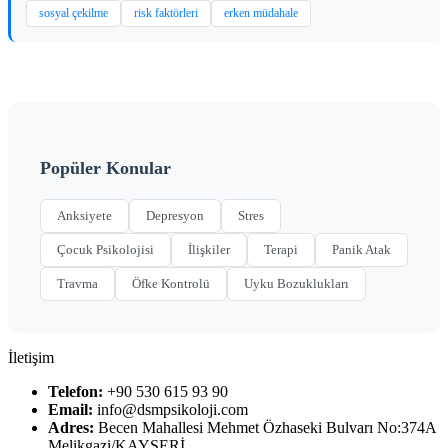
sosyal çekilme
risk faktörleri
erken müdahale
Popüler Konular
Anksiyete
Depresyon
Stres
Çocuk Psikolojisi
İlişkiler
Terapi
Panik Atak
Travma
Öfke Kontrolü
Uyku Bozuklukları
İletişim
Telefon:
+90 530 615 93 90
Email:
info@dsmpsikoloji.com
Adres:
Becen Mahallesi Mehmet Özhaseki Bulvarı No:374A
Melikgazi/KAYSERİ