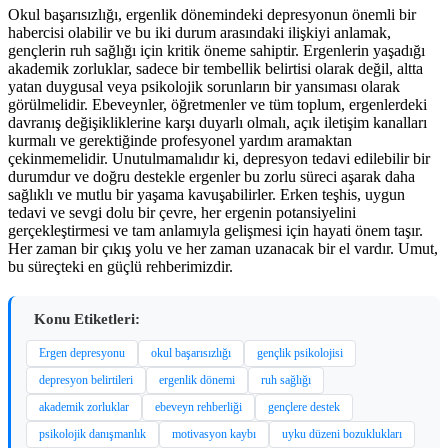
Okul başarısızlığı, ergenlik dönemindeki depresyonun önemli bir
habercisi olabilir ve bu iki durum arasındaki ilişkiyi anlamak,
gençlerin ruh sağlığı için kritik öneme sahiptir. Ergenlerin yaşadığı
akademik zorluklar, sadece bir tembellik belirtisi olarak değil, altta
yatan duygusal veya psikolojik sorunların bir yansıması olarak
görülmelidir. Ebeveynler, öğretmenler ve tüm toplum, ergenlerdeki
davranış değişikliklerine karşı duyarlı olmalı, açık iletişim kanalları
kurmalı ve gerektiğinde profesyonel yardım aramaktan
çekinmemelidir. Unutulmamalıdır ki, depresyon tedavi edilebilir bir
durumdur ve doğru destekle ergenler bu zorlu süreci aşarak daha
sağlıklı ve mutlu bir yaşama kavuşabilirler. Erken teşhis, uygun
tedavi ve sevgi dolu bir çevre, her ergenin potansiyelini
gerçekleştirmesi ve tam anlamıyla gelişmesi için hayati önem taşır.
Her zaman bir çıkış yolu ve her zaman uzanacak bir el vardır. Umut,
bu süreçteki en güçlü rehberimizdir.
Konu Etiketleri:
Ergen depresyonu
okul başarısızlığı
gençlik psikolojisi
depresyon belirtileri
ergenlik dönemi
ruh sağlığı
akademik zorluklar
ebeveyn rehberliği
gençlere destek
psikolojik danışmanlık
motivasyon kaybı
uyku düzeni bozuklukları