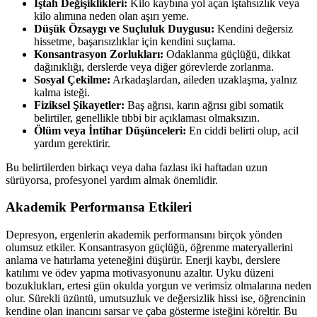
İştah Değişiklikleri:
Kilo kaybına yol açan iştahsızlık veya
kilo alımına neden olan aşırı yeme.
Düşük Özsaygı ve Suçluluk Duygusu:
Kendini değersiz
hissetme, başarısızlıklar için kendini suçlama.
Konsantrasyon Zorlukları:
Odaklanma güçlüğü, dikkat
dağınıklığı, derslerde veya diğer görevlerde zorlanma.
Sosyal Çekilme:
Arkadaşlardan, aileden uzaklaşma, yalnız
kalma isteği.
Fiziksel Şikayetler:
Baş ağrısı, karın ağrısı gibi somatik
belirtiler, genellikle tıbbi bir açıklaması olmaksızın.
Ölüm veya İntihar Düşünceleri:
En ciddi belirti olup, acil
yardım gerektirir.
Bu belirtilerden birkaçı veya daha fazlası iki haftadan uzun
sürüyorsa, profesyonel yardım almak önemlidir.
Akademik Performansa Etkileri
Depresyon, ergenlerin akademik performansını birçok yönden
olumsuz etkiler. Konsantrasyon güçlüğü, öğrenme materyallerini
anlama ve hatırlama yeteneğini düşürür. Enerji kaybı, derslere
katılımı ve ödev yapma motivasyonunu azaltır. Uyku düzeni
bozuklukları, ertesi gün okulda yorgun ve verimsiz olmalarına neden
olur. Sürekli üzüntü, umutsuzluk ve değersizlik hissi ise, öğrencinin
kendine olan inancını sarsar ve çaba gösterme isteğini köreltir. Bu