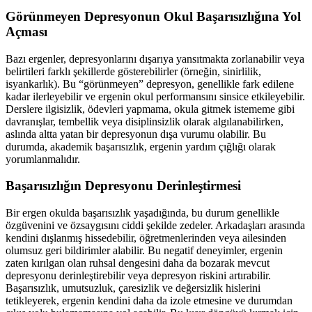
Görünmeyen Depresyonun Okul Başarısızlığına Yol
Açması
Bazı ergenler, depresyonlarını dışarıya yansıtmakta zorlanabilir veya
belirtileri farklı şekillerde gösterebilirler (örneğin, sinirlilik,
isyankarlık). Bu “görünmeyen” depresyon, genellikle fark edilene
kadar ilerleyebilir ve ergenin okul performansını sinsice etkileyebilir.
Derslere ilgisizlik, ödevleri yapmama, okula gitmek istememe gibi
davranışlar, tembellik veya disiplinsizlik olarak algılanabilirken,
aslında altta yatan bir depresyonun dışa vurumu olabilir. Bu
durumda, akademik başarısızlık, ergenin yardım çığlığı olarak
yorumlanmalıdır.
Başarısızlığın Depresyonu Derinleştirmesi
Bir ergen okulda başarısızlık yaşadığında, bu durum genellikle
özgüvenini ve özsaygısını ciddi şekilde zedeler. Arkadaşları arasında
kendini dışlanmış hissedebilir, öğretmenlerinden veya ailesinden
olumsuz geri bildirimler alabilir. Bu negatif deneyimler, ergenin
zaten kırılgan olan ruhsal dengesini daha da bozarak mevcut
depresyonu derinleştirebilir veya depresyon riskini artırabilir.
Başarısızlık, umutsuzluk, çaresizlik ve değersizlik hislerini
tetikleyerek, ergenin kendini daha da izole etmesine ve durumdan