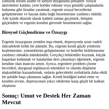
yalnızlık hissini azaltır ve aidiyet duygusunu pekiştirir. Sosyal
aktivitelere katılım, yeni hobiler edinme veya gönüllü çalışmalarda
bulunma gibi fırsatlar yaratmak, ergenin sosyal becerilerini
geliştirmesine ve hayata daha bağlı hissetmesine yardımcı olabilir.
Aile içinde düzenli olarak kaliteli zaman geçirmek, iletişimi
güçlendirir ve ergenin kendini güvende hissetmesini sağlar.
Bireysel Güçlendirme ve Özsaygı
Ergenin özsaygısını yeniden inşa etmek, depresyonla uzun vadeli
mücadelede kritik bir adımdır. Bu, ergenin kendi güçlü yönlerini
keşfetmesine, yeteneklerini geliştirmesine ve hedefler belirlemesine
yardımcı olmakla mümkündür. Gerçekçi beklentiler koymak, küçük
başarıları kutlamak ve hatalardan ders çıkarmayı öğretmek, ergenin
kendine olan inancını artırır. Ayrıca, ergenlere problem çözme
becerileri, duygusal regülasyon teknikleri ve olumlu düşünme
alışkanlıkları kazandırmak, onların gelecekteki zorluklarla daha etkili
bir şekilde başa çıkmasını sağlar. Kendi benliğini kabul etme ve
kendini sevme, depresyonun yıkıcı etkilerine karşı güçlü bir kalkan
oluşturur.
Sonuç: Umut ve Destek Her Zaman
Mevcut