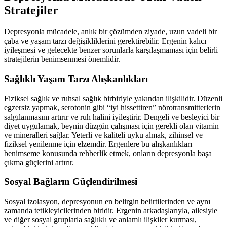
Stratejiler
Depresyonla mücadele, anlık bir çözümden ziyade, uzun vadeli bir
çaba ve yaşam tarzı değişikliklerini gerektirebilir. Ergenin kalıcı
iyileşmesi ve gelecekte benzer sorunlarla karşılaşmaması için belirli
stratejilerin benimsenmesi önemlidir.
Sağlıklı Yaşam Tarzı Alışkanlıkları
Fiziksel sağlık ve ruhsal sağlık birbiriyle yakından ilişkilidir. Düzenli
egzersiz yapmak, serotonin gibi “iyi hissettiren” nörotransmitterlerin
salgılanmasını artırır ve ruh halini iyileştirir. Dengeli ve besleyici bir
diyet uygulamak, beynin düzgün çalışması için gerekli olan vitamin
ve mineralleri sağlar. Yeterli ve kaliteli uyku almak, zihinsel ve
fiziksel yenilenme için elzemdir. Ergenlere bu alışkanlıkları
benimseme konusunda rehberlik etmek, onların depresyonla başa
çıkma güçlerini artırır.
Sosyal Bağların Güçlendirilmesi
Sosyal izolasyon, depresyonun en belirgin belirtilerinden ve aynı
zamanda tetikleyicilerinden biridir. Ergenin arkadaşlarıyla, ailesiyle
ve diğer sosyal gruplarla sağlıklı ve anlamlı ilişkiler kurması,