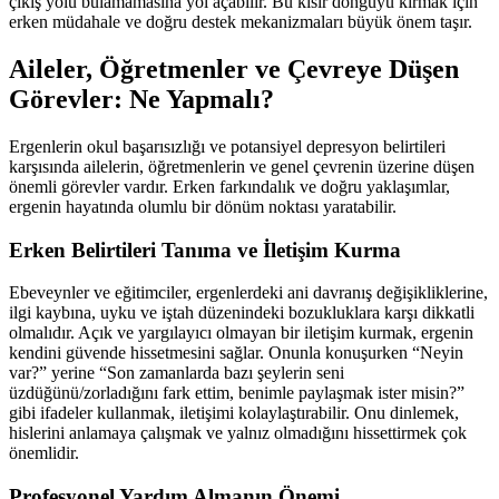
çıkış yolu bulamamasına yol açabilir. Bu kısır döngüyü kırmak için
erken müdahale ve doğru destek mekanizmaları büyük önem taşır.
Aileler, Öğretmenler ve Çevreye Düşen
Görevler: Ne Yapmalı?
Ergenlerin okul başarısızlığı ve potansiyel depresyon belirtileri
karşısında ailelerin, öğretmenlerin ve genel çevrenin üzerine düşen
önemli görevler vardır. Erken farkındalık ve doğru yaklaşımlar,
ergenin hayatında olumlu bir dönüm noktası yaratabilir.
Erken Belirtileri Tanıma ve İletişim Kurma
Ebeveynler ve eğitimciler, ergenlerdeki ani davranış değişikliklerine,
ilgi kaybına, uyku ve iştah düzenindeki bozukluklara karşı dikkatli
olmalıdır. Açık ve yargılayıcı olmayan bir iletişim kurmak, ergenin
kendini güvende hissetmesini sağlar. Onunla konuşurken “Neyin
var?” yerine “Son zamanlarda bazı şeylerin seni
üzdüğünü/zorladığını fark ettim, benimle paylaşmak ister misin?”
gibi ifadeler kullanmak, iletişimi kolaylaştırabilir. Onu dinlemek,
hislerini anlamaya çalışmak ve yalnız olmadığını hissettirmek çok
önemlidir.
Profesyonel Yardım Almanın Önemi