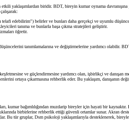
 etkili yaklaşımlardan biridir. BDT, bireyin kumar oynama davranışına yo
çalışarak:
ı telafi edebilirim") belirler ve bunları daha gerçekçi ve uyumlu düşünce
icileri tanıma ve bunlarla başa çıkma stratejileri geliştirir.
zmaları öğretir.
üşüncelerini tanımlamalarına ve değiştirmelerine yardımcı olabilir. BDT s
şfetmesine ve güçlendirmesine yardımcı olan, işbirlikçi ve danışan mer
enlerini ortaya çıkarmasına rehberlik eder. Bu yaklaşım, danışanın değiş
kumar bağımlılığından muzdarip bireyler için hayati bir kaynaktır. Bu
klarında birbirlerine rehberlik ettiği güvenli ortamlar sunar. Akran deste
ar. Bu tür gruplar, Dsm psikoloji yaklaşımlarıyla desteklenerek, bireyle