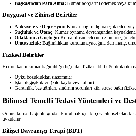
Başkasından Para Alma:
Kumar borçlarını ödemek veya kumar 
Duygusal ve Zihinsel Belirtiler
Anksiyete ve Depresyon:
Kumar bağımlılığına eşlik eden veya 
Suçluluk ve Utanç:
Kumar oynama davranışından kaynaklanan 
Odaklanma Güçlüğü:
Kumar düşüncelerinin zihni meşgul etm
Umutsuzluk:
Bağımlılıktan kurtulamayacağına dair inanç, umut
Fiziksel Belirtiler
Her ne kadar kumar bağımlılığı doğrudan fiziksel bir bağımlılık olmasa d
Uyku bozuklukları (insomnia)
İştah değişiklikleri (kilo kaybı veya alımı)
Gerginlik, baş ağrıları, sindirim sorunları gibi strese bağlı fizikse
Bilimsel Temelli Tedavi Yöntemleri ve De
Online kumar bağımlılığından kurtulmak için birçok bilimsel olarak kan
uygulanır.
Bilişsel Davranışçı Terapi (BDT)