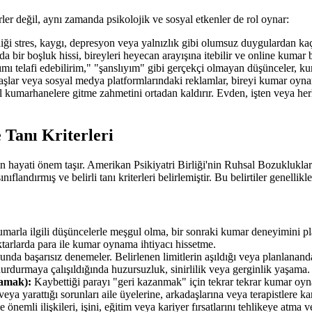
ler değil, aynı zamanda psikolojik ve sosyal etkenler de rol oynar:
iği stres, kaygı, depresyon veya yalnızlık gibi olumsuz duygulardan ka
 bir boşluk hissi, bireyleri heyecan arayışına itebilir ve online kumar
ımı telafi edebilirim," "şanslıyım" gibi gerçekçi olmayan düşünceler, kum
ar veya sosyal medya platformlarındaki reklamlar, bireyi kumar oynam
el kumarhanelere gitme zahmetini ortadan kaldırır. Evden, işten veya h
 Tanı Kriterleri
çin hayati önem taşır. Amerikan Psikiyatri Birliği'nin Ruhsal Bozuklukl
ndırmış ve belirli tanı kriterleri belirlemiştir. Bu belirtiler genellikl
arla ilgili düşüncelerle meşgul olma, bir sonraki kumar deneyimini p
arlarda para ile kumar oynama ihtiyacı hissetme.
a başarısız denemeler. Belirlenen limitlerin aşıldığı veya planlanan
urmaya çalışıldığında huzursuzluk, sinirlilik veya gerginlik yaşama.
lamak):
Kaybettiği parayı "geri kazanmak" için tekrar tekrar kumar oyn
ya yarattığı sorunları aile üyelerine, arkadaşlarına veya terapistlere k
nemli ilişkileri, işini, eğitim veya kariyer fırsatlarını tehlikeye atma