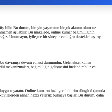
nüşebilir. Bu durum, bireyin yaşamının birçok alanını olumsuz
 tamamen aşılabilir. Bu makalede, online kumar bağımlılığının
eceğiz. Unutmayın, iyileşme bir süreçtir ve doğru destekle başarıya
en bu davranışa devam etmesi durumudur. Geleneksel kumar
k ödül mekanizmaları, bağımlılığın gelişmesini hızlandırabilir ve
duygusu yaratır. Online kumarın hızlı geri bildirim döngüsü (anında
aktivitelerden alınan hazzı yetersiz bulmaya başlar. Bu durum, daha