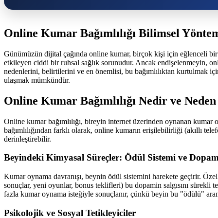
Online Kumar Bağımlılığı Bilimsel Yönteml
Günümüzün dijital çağında online kumar, birçok kişi için eğlenceli bi
etkileyen ciddi bir ruhsal sağlık sorunudur. Ancak endişelenmeyin, onl
nedenlerini, belirtilerini ve en önemlisi, bu bağımlılıktan kurtulmak i
ulaşmak mümkündür.
Online Kumar Bağımlılığı Nedir ve Neden
Online kumar bağımlılığı, bireyin internet üzerinden oynanan kumar
bağımlılığından farklı olarak, online kumarın erişilebilirliği (akıllı te
derinleştirebilir.
Beyindeki Kimyasal Süreçler: Ödül Sistemi ve Dopa
Kumar oynama davranışı, beynin ödül sistemini harekete geçirir. Özell
sonuçlar, yeni oyunlar, bonus teklifleri) bu dopamin salgısını sürekli
fazla kumar oynama isteğiyle sonuçlanır, çünkü beyin bu "ödülü" aram
Psikolojik ve Sosyal Tetikleyiciler