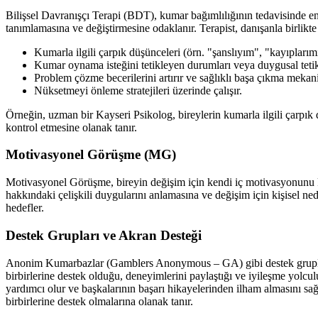
Bilişsel Davranışçı Terapi (BDT), kumar bağımlılığının tedavisinde en
tanımlamasına ve değiştirmesine odaklanır. Terapist, danışanla birlikte 
Kumarla ilgili çarpık düşünceleri (örn. "şanslıyım", "kayıplarım
Kumar oynama isteğini tetikleyen durumları veya duygusal tetikley
Problem çözme becerilerini artırır ve sağlıklı başa çıkma mekani
Nüksetmeyi önleme stratejileri üzerinde çalışır.
Örneğin, uzman bir Kayseri Psikolog, bireylerin kumarla ilgili çarpık d
kontrol etmesine olanak tanır.
Motivasyonel Görüşme (MG)
Motivasyonel Görüşme, bireyin değişim için kendi iç motivasyonunu ke
hakkındaki çelişkili duygularını anlamasına ve değişim için kişisel ned
hedefler.
Destek Grupları ve Akran Desteği
Anonim Kumarbazlar (Gamblers Anonymous – GA) gibi destek grupları, 
birbirlerine destek olduğu, deneyimlerini paylaştığı ve iyileşme yolculu
yardımcı olur ve başkalarının başarı hikayelerinden ilham almasını sağl
birbirlerine destek olmalarına olanak tanır.