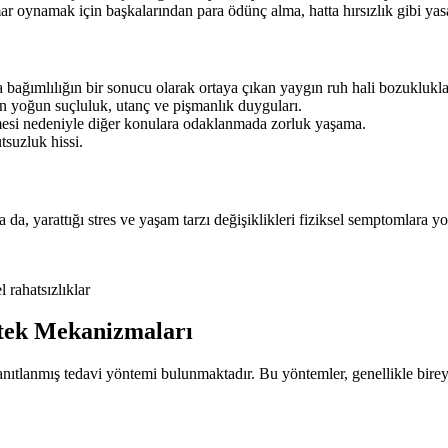
oynamak için başkalarından para ödünç alma, hatta hırsızlık gibi yas
bağımlılığın bir sonucu olarak ortaya çıkan yaygın ruh hali bozuklukla
yoğun suçluluk, utanç ve pişmanlık duyguları.
esi nedeniyle diğer konulara odaklanmada zorluk yaşama.
suzluk hissi.
a, yarattığı stres ve yaşam tarzı değişiklikleri fiziksel semptomlara yol
l rahatsızlıklar
stek Mekanizmaları
ıtlanmış tedavi yöntemi bulunmaktadır. Bu yöntemler, genellikle bireyin 