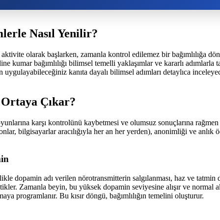
erle Nasıl Yenilir?
r aktivite olarak başlarken, zamanla kontrol edilemez bir bağımlılığa dö
ine kumar bağımlılığı bilimsel temelli yaklaşımlar ve kararlı adımlarla
çin uygulayabileceğiniz kanıta dayalı bilimsel adımları detaylıca inceley
 Ortaya Çıkar?
 oyunlarına karşı kontrolünü kaybetmesi ve olumsuz sonuçlarına rağm
lefonlar, bilgisayarlar aracılığıyla her an her yerden), anonimliği ve anlı
min
ikle dopamin adı verilen nörotransmitterin salgılanması, haz ve tatmin 
 tetikler. Zamanla beyin, bu yüksek dopamin seviyesine alışır ve normal 
aya programlanır. Bu kısır döngü, bağımlılığın temelini oluşturur.