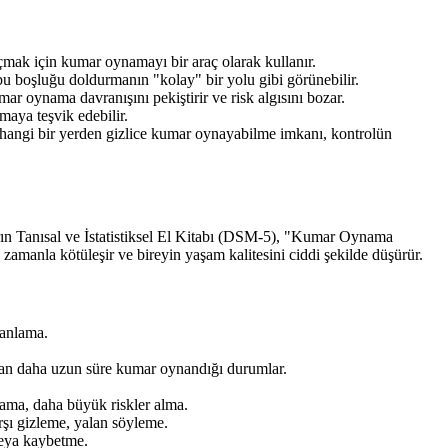
çmak için kumar oynamayı bir araç olarak kullanır.
 bu boşluğu doldurmanın "kolay" bir yolu gibi görünebilir.
ar oynama davranışını pekiştirir ve risk algısını bozar.
aya teşvik edebilir.
erhangi bir yerden gizlice kumar oynayabilme imkanı, kontrolün
arın Tanısal ve İstatistiksel El Kitabı (DSM-5), "Kumar Oynama
e zamanla kötüleşir ve bireyin yaşam kalitesini ciddi şekilde düşürür.
lanlama.
dan daha uzun süre kumar oynandığı durumlar.
ama, daha büyük riskler alma.
arşı gizleme, yalan söyleme.
 veya kaybetme.