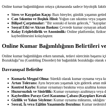
Online kumar bağımlılığının ortaya çıkmasında sadece biyolojik faktör
Stres ve Kaygıdan Kaçış:
Bazı bireyler, günlük yaşamın getird
Can Sıkıntısı ve Boşluk Hissi:
Yoğun can sıkıntısı veya yaşamda
Bilişsel Çarpıtmalar:
"Bir sonraki el kesin gelecek," "kayıplar
Sosyal Etki ve Akran Baskısı:
Çevrede kumar oynayan arkadaşl
Kolay Erişilebilirlik ve Anonimlik:
Online platformlar, fiziks
kaybedilmesini kolaylaştırır.
Online Kumar Bağımlılığının Belirtileri ve
Online kumar bağımlılığını erken tanımak, tedavi sürecinin başarısı i
Bozukluğu"nu (Gambling Disorder) bir bağımlılık bozukluğu olarak sınıfla
Davranışsal Belirtiler
Kumarla Meşgul Olma:
Sürekli olarak kumar oynama veya kum
Artan Tolerans:
Aynı heyecanı yaşamak için giderek artan mikt
Kontrol Kaybı:
Kumar oynamayı bırakma veya azaltma konusund
Huzursuzluk ve Sinirlilik:
Kumar oynamayı azaltmaya veya durd
Kaybedilen Parayı Geri Kazanma Çabası (Kayıpları Kova
Gizlilik ve Yalan Söyleme:
Kumar oynama miktarını, sıklığını ve
Sosyal, İş veya Eğitim Yaşamında Bozulma:
Kumar nedeniyle ö