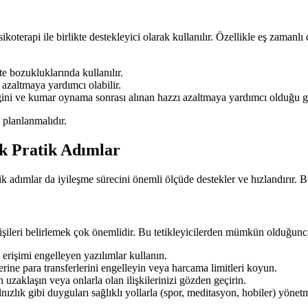
sikoterapi ile birlikte destekleyici olarak kullanılır. Özellikle eş zamanl
e bozukluklarında kullanılır.
azaltmaya yardımcı olabilir.
i ve kumar oynama sonrası alınan hazzı azaltmaya yardımcı olduğu gös
k planlanmalıdır.
k Pratik Adımlar
 adımlar da iyileşme sürecini önemli ölçüde destekler ve hızlandırır. Bu
şileri belirlemek çok önemlidir. Bu tetikleyicilerden mümkün olduğunca 
erişimi engelleyen yazılımlar kullanın.
rine para transferlerini engelleyin veya harcama limitleri koyun.
aklaşın veya onlarla olan ilişkilerinizi gözden geçirin.
lnızlık gibi duyguları sağlıklı yollarla (spor, meditasyon, hobiler) yönet