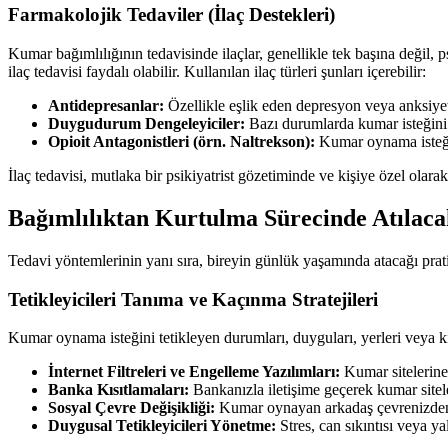
Farmakolojik Tedaviler (İlaç Destekleri)
Kumar bağımlılığının tedavisinde ilaçlar, genellikle tek başına değil, p
ilaç tedavisi faydalı olabilir. Kullanılan ilaç türleri şunları içerebilir:
Antidepresanlar:
Özellikle eşlik eden depresyon veya anksiyet
Duygudurum Dengeleyiciler:
Bazı durumlarda kumar isteğini 
Opioit Antagonistleri (örn. Naltrekson):
Kumar oynama isteğin
İlaç tedavisi, mutlaka bir psikiyatrist gözetiminde ve kişiye özel olara
Bağımlılıktan Kurtulma Sürecinde Atılaca
Tedavi yöntemlerinin yanı sıra, bireyin günlük yaşamında atacağı pratik
Tetikleyicileri Tanıma ve Kaçınma Stratejileri
Kumar oynama isteğini tetikleyen durumları, duyguları, yerleri veya ki
İnternet Filtreleri ve Engelleme Yazılımları:
Kumar sitelerine 
Banka Kısıtlamaları:
Bankanızla iletişime geçerek kumar sitele
Sosyal Çevre Değişikliği:
Kumar oynayan arkadaş çevrenizden uz
Duygusal Tetikleyicileri Yönetme:
Stres, can sıkıntısı veya ya