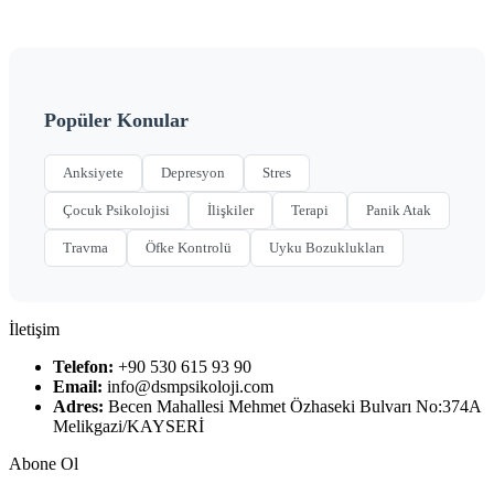
Popüler Konular
Anksiyete
Depresyon
Stres
Çocuk Psikolojisi
İlişkiler
Terapi
Panik Atak
Travma
Öfke Kontrolü
Uyku Bozuklukları
İletişim
Telefon:
+90 530 615 93 90
Email:
info@dsmpsikoloji.com
Adres:
Becen Mahallesi Mehmet Özhaseki Bulvarı No:374A
Melikgazi/KAYSERİ
Abone Ol