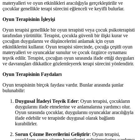
materyalleri ve oyun etkinlikleri aracılığıyla gerçekleştirilir ve
çocuklar genellikle terapi sürecini eğlenceli ve keyifli bulurlar.
Oyun Terapisinin İşleyişi
Oyun terapisi genellikle bir oyun terapisti veya çocuk psikoterapisti
tarafından yürütülür. Terapist, çocukla güvenli bir ilişki kurar ve
çocuğun duygularını ve düşüncelerini anlamak için oyun
etkinliklerini kullanır. Oyun terapisi sürecinde, çocuğa çeşitli oyun
materyalleri ve oyuncaklar sunulur ve çocuk özgürce oynaması
teşvik edilir. Terapist, çocuğun oyun sırasında ifade ettiği duyguları
ve davranışları dikkatlice gözlemleyerek terapi sürecini yönlendirir.
Oyun Terapisinin Faydaları
Oyun terapisinin birçok faydası vardır. Bunlar arasında şunlar
bulunabilir:
Duygusal İfadeyi Teşvik Eder
: Oyun terapisi, çocukların
duygularını ifade etmelerine ve anlamalarına yardımcı olur.
Oyun sırasında çocuklar, duygularını oyuncaklar aracılığıyla
ifade edebilir ve terapistle duygusal olarak bağlantı
kurabilirler.
Sorun Çözme Becerilerini Geliştirir
: Oyun terapisi,
çocukların sorun çözme becerilerini geliştirmelerine yardımcı