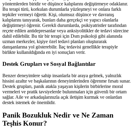
yöntemlerden biridir ve düşünce kalıplarını değiştirmeye odaklanır.
Bu terapi türü, korkulan durumlarla yüzleşmeyi ve onlara farklı
tepkiler vermeyi öğretir. Kişi, olumsuz düşünce ve davranış
kalıplarını tanıyarak, bunları daha gerçekçi ve yapıcı olanlarla
değiştirmeyi öğrenir. Gerekli durumlarda, psikiyatristler tarafından
reçete edilen antidepresanlar veya anksiyolitikler de tedavi sürecine
dahil edilebilir. Bu tür bir terapi için Dsm psikoloji gibi alanında
uzman merkezler, kişiye özel tedavi planları oluşturarak
danışanlarına yol gösterebilir. İlaç tedavisi genellikle terapiyle
birlikte kullanıldığında en iyi sonuçları verir.
Destek Grupları ve Sosyal Bağlantılar
Benzer deneyimlere sahip insanlarla bir araya gelmek, yalnızlık
hissini azaltır ve başkalarının deneyimlerinden öğrenme fırsatı sunar.
Destek grupları, panik atakla yaşayan kişilerin birbirlerine moral
vermeleri ve pratik tavsiyelerde bulunmaları için güvenli bir ortam
sağlar. Aile ve arkadaşlarınızla açık iletişim kurmak ve onlardan
destek istemek de önemlidir.
Panik Bozukluk Nedir ve Ne Zaman
Teşhis Konur?