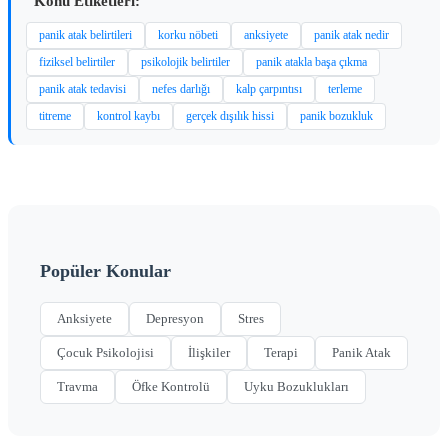
Konu Etiketleri:
panik atak belirtileri
korku nöbeti
anksiyete
panik atak nedir
fiziksel belirtiler
psikolojik belirtiler
panik atakla başa çıkma
panik atak tedavisi
nefes darlığı
kalp çarpıntısı
terleme
titreme
kontrol kaybı
gerçek dışılık hissi
panik bozukluk
Popüler Konular
Anksiyete
Depresyon
Stres
Çocuk Psikolojisi
İlişkiler
Terapi
Panik Atak
Travma
Öfke Kontrolü
Uyku Bozuklukları