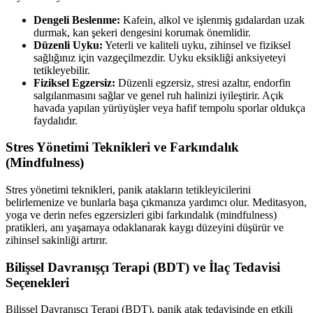
Dengeli Beslenme:
Kafein, alkol ve işlenmiş gıdalardan uzak
durmak, kan şekeri dengesini korumak önemlidir.
Düzenli Uyku:
Yeterli ve kaliteli uyku, zihinsel ve fiziksel
sağlığınız için vazgeçilmezdir. Uyku eksikliği anksiyeteyi
tetikleyebilir.
Fiziksel Egzersiz:
Düzenli egzersiz, stresi azaltır, endorfin
salgılanmasını sağlar ve genel ruh halinizi iyileştirir. Açık
havada yapılan yürüyüşler veya hafif tempolu sporlar oldukça
faydalıdır.
Stres Yönetimi Teknikleri ve Farkındalık
(Mindfulness)
Stres yönetimi teknikleri, panik atakların tetikleyicilerini
belirlemenize ve bunlarla başa çıkmanıza yardımcı olur. Meditasyon,
yoga ve derin nefes egzersizleri gibi farkındalık (mindfulness)
pratikleri, anı yaşamaya odaklanarak kaygı düzeyini düşürür ve
zihinsel sakinliği artırır.
Bilişsel Davranışçı Terapi (BDT) ve İlaç Tedavisi
Seçenekleri
Bilişsel Davranışçı Terapi (BDT), panik atak tedavisinde en etkili