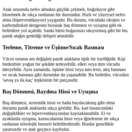
Atak sırasında nefes almakta güçlük çekmek, boğuluyor gibi
hissetmek de sıkça rastlanan bir durumdur. Hızlı ve yüzeysel nefes
alma (hiperventilasyon) yaygındır. Bu durum, vücuttaki oksijen ve
karbondioksit dengesini bozarak baş dönmesi ve uyuşma gibi ek
belirtilere yol açabilir. Sanki birisi boğazınızı sıkıyormuş gibi bir his,
panik atağın getirdiği dehşeti artırabilir.
Terleme, Titreme ve Üşüme/Sıcak Basması
Vücut ısısının ani değişimi panik atakların tipik bir özelliğidir. Kişi
birdenbire yoğun bir şekilde terleyebilir, elleri veya tüm vücudu
titreyebilir. Aynı zamanda, üşüme hissi veya tam tersi, ateş basması
ve sıcak basması gibi durumlar da yaşanabilir. Bu belirtiler, vücudun
'savaş ya da kaç' tepkisinin bir parçasıdır.
Baş Dönmesi, Bayılma Hissi ve Uyuşma
Baş dönmesi, sersemlik hissi ve hatta bayılacakmış gibi olma
durumu panik ataklarda sıkça görülür. Bu, kan basıncındaki
değişiklikler ve hiperventilasyondan kaynaklanabilir. El ve
ayaklarda uyuşma, karıncalanma hissi veya iğnelenme de sıkça
rastlanan nörolojik benzeri belirtilerdendir. Bunlar genellikle
zararsızdır ve atak geçince kaybolur.