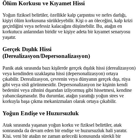
Ölüm Korkusu ve Kıyamet Hissi
Yoğun fiziksel belirtiler, özellikle kalp çarpıntısı ve nefes darlığı,
kişiyi ölüm korkusuna sürükleyebilir. Kişi o an öleceğini, kalp krizi
geçirdiğini veya nefessiz kalacağını düşünebilir. Bu, atağın en
korkutucu anlarından biridir ve kişiye adeta bir kıyamet senaryosu
yaşatır.
Gerçek Dışılık Hissi
(Derealizasyon/Depersonalizasyon)
Panik atak sırasında bazı kişilerde gerçek dışılık hissi (derealizasyon)
veya kendinden uzaklaşma hissi (depersonalizasyon) ortaya
çıkabilir. Derealizasyon, çevrenin veya dünyanın gerçek dışı, rüya
gibi veya sisli görünmesidir. Depersonalizasyon ise kişinin kendi
bedenini veya zihnini dışarıdan izliyormuş gibi hissetmesi, kendine
yabancılaşmasıdır. Bu durumlar, atağın yarattığı yoğun stres ve
korkuyla başa çıkma mekanizmaları olarak ortaya çıkabilir.
Yoğun Endişe ve Huzursuzluk
Atak sırasında yaşanan yoğun korku ve fiziksel belirtiler, atak
sonrasında da devam eden bir endişe ve huzursuzluk hali yaratır.
Kişi, yeni bir atağın ne zaman geleceği konusunda sürekli bir