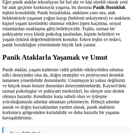
Eğer panik ataklar tekrarlayan bir hal alır ve kişi sürekli olarak yeni
bir atak geçirme korkusuyla yaşarsa, bu duruma
Panik Bozukluk
teşhisi konulabilir. Panik bozuklukta, atakların yanı sıra, atak
beklentisiyle yaşanan yoğun kaygı (beklenti anksiyetesi) ve atakların
kişisel yaşam üzerindeki olumsuz etkileri (işten kaçınma, sosyal
ortamlardan uzaklaşma gibi) belirleyicidir. Teşhis, uzman bir
psikiyatrist veya klinik psikolog tarafından, kişinin belirtileri ve
yaşam öyküsü değerlendirilerek konulur. Erken teşhis ve tedavi,
panik bozukluğun yönetiminde büyük fark yaratır.
Panik Ataklarla Yaşamak ve Umut
Panik ataklar, yaşam kalitesini ciddi şekilde etkileyebilen rahatsız
edici deneyimler olsa da, doğru stratejiler ve profesyonel destekle
tamamen yönetilebilir durumlardır. Unutmayın ki yalnız değilsiniz
ve birçok insan benzer durumları deneyimlemektedir. Kayseri'deki
uzman psikologlar ve psikiyatri merkezleri, bu süreçte size destek
olmaya hazırdır. Kendinize karşı sabırlı olun ve iyileşme
yolculuğunuzda adımlar atmaktan çekinmeyin. Bilinçli adımlar
atarak ve doğru kaynaklardan yardım alarak, panik atakların
korkutucu gölgesinden kurtulabilir ve daha huzurlu bir yaşama
kavuşabilirsiniz.