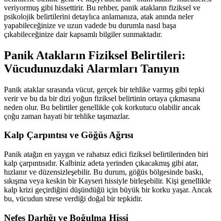
veriyormuş gibi hissettirir. Bu rehber, panik atakların fiziksel ve
psikolojik belirtilerini detaylıca anlamanıza, atak anında neler
yapabileceğinize ve uzun vadede bu durumla nasıl başa
çıkabileceğinize dair kapsamlı bilgiler sunmaktadır.
Panik Atakların Fiziksel Belirtileri:
Vücudunuzdaki Alarmları Tanıyın
Panik ataklar sırasında vücut, gerçek bir tehlike varmış gibi tepki
verir ve bu da bir dizi yoğun fiziksel belirtinin ortaya çıkmasına
neden olur. Bu belirtiler genellikle çok korkutucu olabilir ancak
çoğu zaman hayati bir tehlike taşımazlar.
Kalp Çarpıntısı ve Göğüs Ağrısı
Panik atağın en yaygın ve rahatsız edici fiziksel belirtilerinden biri
kalp çarpıntısıdır. Kalbiniz adeta yerinden çıkacakmış gibi atar,
hızlanır ve düzensizleşebilir. Bu durum, göğüs bölgesinde baskı,
sıkışma veya keskin bir Kayseri hissiyle birleşebilir. Kişi genellikle
kalp krizi geçirdiğini düşündüğü için büyük bir korku yaşar. Ancak
bu, vücudun strese verdiği doğal bir tepkidir.
Nefes Darlığı ve Boğulma Hissi