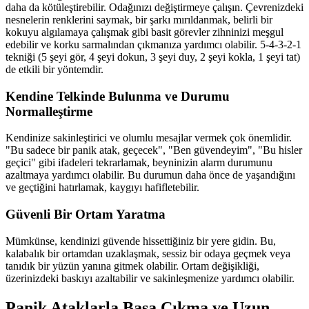
daha da kötüleştirebilir. Odağınızı değiştirmeye çalışın. Çevrenizdeki
nesnelerin renklerini saymak, bir şarkı mırıldanmak, belirli bir
kokuyu algılamaya çalışmak gibi basit görevler zihninizi meşgul
edebilir ve korku sarmalından çıkmanıza yardımcı olabilir. 5-4-3-2-1
tekniği (5 şeyi gör, 4 şeyi dokun, 3 şeyi duy, 2 şeyi kokla, 1 şeyi tat)
de etkili bir yöntemdir.
Kendine Telkinde Bulunma ve Durumu
Normalleştirme
Kendinize sakinleştirici ve olumlu mesajlar vermek çok önemlidir.
"Bu sadece bir panik atak, geçecek", "Ben güvendeyim", "Bu hisler
geçici" gibi ifadeleri tekrarlamak, beyninizin alarm durumunu
azaltmaya yardımcı olabilir. Bu durumun daha önce de yaşandığını
ve geçtiğini hatırlamak, kaygıyı hafifletebilir.
Güvenli Bir Ortam Yaratma
Mümkünse, kendinizi güvende hissettiğiniz bir yere gidin. Bu,
kalabalık bir ortamdan uzaklaşmak, sessiz bir odaya geçmek veya
tanıdık bir yüzün yanına gitmek olabilir. Ortam değişikliği,
üzerinizdeki baskıyı azaltabilir ve sakinleşmenize yardımcı olabilir.
Panik Ataklarla Başa Çıkma ve Uzun