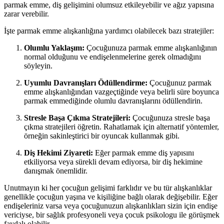
parmak emme, diş gelişimini olumsuz etkileyebilir ve ağız yapısına
zarar verebilir.
İşte parmak emme alışkanlığına yardımcı olabilecek bazı stratejiler:
Olumlu Yaklaşım:
Çocuğunuza parmak emme alışkanlığının
normal olduğunu ve endişelenmelerine gerek olmadığını
söyleyin.
Uyumlu Davranışları Ödüllendirme:
Çocuğunuz parmak
emme alışkanlığından vazgeçtiğinde veya belirli süre boyunca
parmak emmediğinde olumlu davranışlarını ödüllendirin.
Stresle Başa Çıkma Stratejileri:
Çocuğunuza stresle başa
çıkma stratejileri öğretin. Rahatlamak için alternatif yöntemler,
örneğin sakinleştirici bir oyuncak kullanmak gibi.
Diş Hekimi Ziyareti:
Eğer parmak emme diş yapısını
etkiliyorsa veya sürekli devam ediyorsa, bir diş hekimine
danışmak önemlidir.
Unutmayın ki her çocuğun gelişimi farklıdır ve bu tür alışkanlıklar
genellikle çocuğun yaşına ve kişiliğine bağlı olarak değişebilir. Eğer
endişeleriniz varsa veya çocuğunuzun alışkanlıkları sizin için endişe
vericiyse, bir sağlık profesyoneli veya çocuk psikologu ile görüşmek
faydalı olabilir.