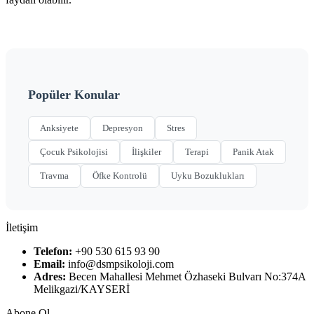
Popüler Konular
Anksiyete
Depresyon
Stres
Çocuk Psikolojisi
İlişkiler
Terapi
Panik Atak
Travma
Öfke Kontrolü
Uyku Bozuklukları
İletişim
Telefon:
+90 530 615 93 90
Email:
info@dsmpsikoloji.com
Adres:
Becen Mahallesi Mehmet Özhaseki Bulvarı No:374A
Melikgazi/KAYSERİ
Abone Ol