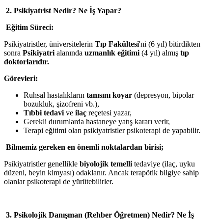
2. Psikiyatrist Nedir? Ne İş Yapar?
Eğitim Süreci:
Psikiyatristler, üniversitelerin
Tıp Fakültesi
'ni (6 yıl) bitirdikten
sonra
Psikiyatri
alanında
uzmanlık eğitimi
(4 yıl) almış
tıp
doktorlarıdır.
Görevleri:
Ruhsal hastalıkların
tanısını koyar
(depresyon, bipolar
bozukluk, şizofreni vb.),
Tıbbi tedavi
ve
ilaç
reçetesi yazar,
Gerekli durumlarda hastaneye yatış kararı verir,
Terapi eğitimi olan psikiyatristler psikoterapi de yapabilir.
Bilmemiz gereken en önemli noktalardan birisi;
Psikiyatristler genellikle
biyolojik temelli
tedaviye (ilaç, uyku
düzeni, beyin kimyası) odaklanır. Ancak terapötik bilgiye sahip
olanlar psikoterapi de yürütebilirler.
3. Psikolojik Danışman (Rehber Öğretmen) Nedir? Ne İş