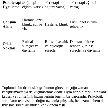
Psikoterapi
✅
(terapi
✅
(terapi
✅
(terapi eğitimi
Uygulama
eğitimi varsa)
eğitimi varsa)
varsa)
Hastane, özel
Çalışma
Okul, özel kurum,
klinik, adliye
Hastane, klinik
Alanı
rehberlik
vb.
Ruhsal
Ruhsal hastalık
Danışmanlık ve
Odak
süreçler ve
ve biyolojik
rehberlik, ruhsal
Noktası
davranış
süreçler
süreçler ve davranış
Toplumda bu üç meslek grubunun görevleri çoğu zaman
karıştırılmakta ya da küçümsenmektedir. Oysa her biri farklı bir alanı
kapsar ve ruh sağlığı hizmetlerinin önemli bir parçasıdır. Psikolojik
sorunların tedavisinde doğru uzmanla çalışmak, hem zaman hem de
iyileşme süreci açısından kritik önem taşır.