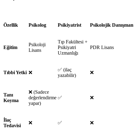
Özellik
Psikolog
Psikiyatrist
Psikolojik Danışman
Tıp Fakültesi +
Psikoloji
Eğitim
Psikiyatri
PDR Lisans
Lisans
Uzmanlığı
✅
(ilaç
Tıbbi Yetki
❌
❌
yazabilir)
❌
(Sadece
Tanı
değerlendirme
✅
❌
Koyma
yapar)
İlaç
❌
✅
❌
Tedavisi