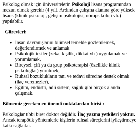
Psikolog olmak için üniversitelerin
Psikoloji
lisans programından
mezun olmak gerekir (4 yıl). Ardından çalışma alanına göre yüksek
lisans (klinik psikoloji, gelişim psikolojisi, nöropsikoloji vb.)
yapılabilir.
Görevleri:
İnsan davranışlarını bilimsel temelde gözlemlemek,
değerlendirmek ve anlamak,
Psikolojik testler (zeka, kişilik, dikkat vb.) uygulamak ve
yorumlamak,
Bireysel, çift ya da grup psikoterapisi (özellikle klinik
psikologlar) yürütmek,
Ruhsal bozuklukların tanı ve tedavi sürecine destek olmak
(ilaç veremezler),
Eğitim, endüstri, adli sistem, sağlık gibi birçok alanda
çalışmak.
B
ilmemiz gereken en önemli noktalardan birisi
:
Psikologlar tıbbi birer doktor değildir.
İlaç yazma yetkileri yoktur.
Ancak terapötik yöntemlerle kişilerin ruhsal süreçlerini iyileştirmeye
katkı sağlarlar.