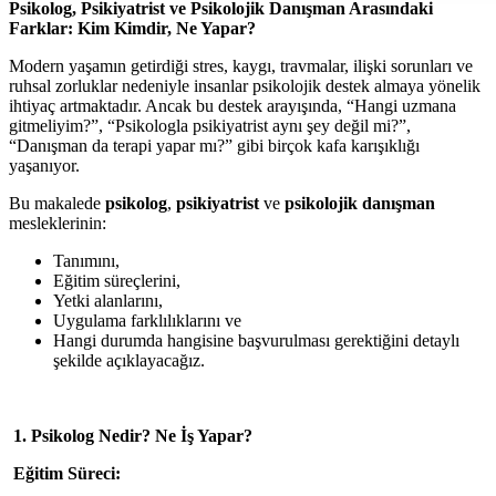
Psikolog, Psikiyatrist ve Psikolojik Danışman Arasındaki
Farklar: Kim Kimdir, Ne Yapar?
Modern yaşamın getirdiği stres, kaygı, travmalar, ilişki sorunları ve
ruhsal zorluklar nedeniyle insanlar psikolojik destek almaya yönelik
ihtiyaç artmaktadır. Ancak bu destek arayışında, “Hangi uzmana
gitmeliyim?”, “Psikologla psikiyatrist aynı şey değil mi?”,
“Danışman da terapi yapar mı?” gibi birçok kafa karışıklığı
yaşanıyor.
Bu makalede
psikolog
,
psikiyatrist
ve
psikolojik danışman
mesleklerinin:
Tanımını,
Eğitim süreçlerini,
Yetki alanlarını,
Uygulama farklılıklarını ve
Hangi durumda hangisine başvurulması gerektiğini detaylı
şekilde açıklayacağız.
1. Psikolog Nedir? Ne İş Yapar?
Eğitim Süreci: