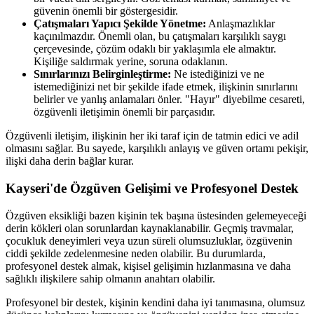
güvenin önemli bir göstergesidir.
Çatışmaları Yapıcı Şekilde Yönetme:
Anlaşmazlıklar
kaçınılmazdır. Önemli olan, bu çatışmaları karşılıklı saygı
çerçevesinde, çözüm odaklı bir yaklaşımla ele almaktır.
Kişiliğe saldırmak yerine, soruna odaklanın.
Sınırlarınızı Belirginleştirme:
Ne istediğinizi ve ne
istemediğinizi net bir şekilde ifade etmek, ilişkinin sınırlarını
belirler ve yanlış anlamaları önler. "Hayır" diyebilme cesareti,
özgüvenli iletişimin önemli bir parçasıdır.
Özgüvenli iletişim, ilişkinin her iki taraf için de tatmin edici ve adil
olmasını sağlar. Bu sayede, karşılıklı anlayış ve güven ortamı pekişir,
ilişki daha derin bağlar kurar.
Kayseri'de Özgüven Gelişimi ve Profesyonel Destek
Özgüven eksikliği bazen kişinin tek başına üstesinden gelemeyeceği
derin kökleri olan sorunlardan kaynaklanabilir. Geçmiş travmalar,
çocukluk deneyimleri veya uzun süreli olumsuzluklar, özgüvenin
ciddi şekilde zedelenmesine neden olabilir. Bu durumlarda,
profesyonel destek almak, kişisel gelişimin hızlanmasına ve daha
sağlıklı ilişkilere sahip olmanın anahtarı olabilir.
Profesyonel bir destek, kişinin kendini daha iyi tanımasına, olumsuz