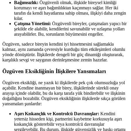
Bağımsızlık:
Özgüvenli olmak, ilişkide bireysel kimliği
korumayı ve aşırı bağımlılıktan kaçınmayı sağlar. Her iki
tarafın da kendi hayatlarına sahip olması, ilişkiyi daha zengin
kılar.
Çatışma Yönetimi:
Özgüvenli bireyler, çatışmaları yapıcı bir
şekilde ele alabilir, kendilerini savunabilir ve uzlaşma yolları
arayabilirler. Bu, sorunların büyümesini engeller.
Özgüven, sadece bireyin kendini iyi hissetmesini sağlamakla
kalmaz, aynı zamanda çevresiyle kurduğu tüm etkileşimleri olumlu
yönde dönüştürür. İlişkilerde dengeli bir güç dinamiği oluşturarak,
karşılıklı sevgi ve saygının derinleşmesine zemin hazırlar.
Özgüven Eksikliğinin İlişkilere Yansımaları
Özgüven eksikliği, ne yazık ki ilişkilerde pek çok olumsuzluğa yol
açabilir. Kendine inanmayan bir birey, ilişkilerinde sürekli onay
arayışı içinde olabilir, bu da karşı tarafa yük bindirebilir ve ilişkinin
doğallığını bozabilir. Özgüven eksikliğinin ilişkilerde sıkça görülen
yansımaları şunlardır:
Aşırı Kıskançlık ve Kontrolcü Davranışlar:
Kendini
yetersiz hisseden kişi, partnerini kaybetme korkusuyla aşırı
kıskançlık gösterebilir veya kontrolcü davranışlar
sergileyebilir. Bu durum, ilişkide güvensizlik ve baskı ortamı