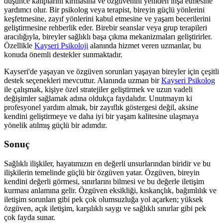
düşünce kalıplarını kırmasına ve özgüvenini yeniden inşa etmesine
yardımcı olur. Bir psikolog veya terapist, bireyin güçlü yönlerini
keşfetmesine, zayıf yönlerini kabul etmesine ve yaşam becerilerini
geliştirmesine rehberlik eder. Birebir seanslar veya grup terapileri
aracılığıyla, bireyler sağlıklı başa çıkma mekanizmaları geliştirirler.
Özellikle
Kayseri Psikoloji
alanında hizmet veren uzmanlar, bu
konuda önemli destekler sunmaktadır.
Kayseri'de yaşayan ve özgüven sorunları yaşayan bireyler için çeşitli
destek seçenekleri mevcuttur. Alanında uzman bir
Kayseri Psikolog
ile çalışmak, kişiye özel stratejiler geliştirmek ve uzun vadeli
değişimler sağlamak adına oldukça faydalıdır. Unutmayın ki
profesyonel yardım almak, bir zayıflık göstergesi değil, aksine
kendini geliştirmeye ve daha iyi bir yaşam kalitesine ulaşmaya
yönelik atılmış güçlü bir adımdır.
Sonuç
Sağlıklı ilişkiler, hayatımızın en değerli unsurlarından biridir ve bu
ilişkilerin temelinde güçlü bir özgüven yatar. Özgüven, bireyin
kendini değerli görmesi, sınırlarını bilmesi ve bu değerle iletişim
kurması anlamına gelir. Özgüven eksikliği, kıskançlık, bağımlılık ve
iletişim sorunları gibi pek çok olumsuzluğa yol açarken; yüksek
özgüven, açık iletişim, karşılıklı saygı ve sağlıklı sınırlar gibi pek
çok fayda sunar.