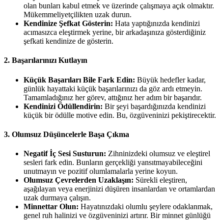
olan bunları kabul etmek ve üzerinde çalışmaya açık olmaktır.
Mükemmeliyetçilikten uzak durun.
Kendinize Şefkat Gösterin:
Hata yaptığınızda kendinizi
acımasızca eleştirmek yerine, bir arkadaşınıza gösterdiğiniz
şefkati kendinize de gösterin.
2. Başarılarınızı Kutlayın
Küçük Başarıları Bile Fark Edin:
Büyük hedefler kadar,
günlük hayattaki küçük başarılarınızı da göz ardı etmeyin.
Tamamladığınız her görev, attığınız her adım bir başarıdır.
Kendinizi Ödüllendirin:
Bir şeyi başardığınızda kendinizi
küçük bir ödülle motive edin. Bu, özgüveninizi pekiştirecektir.
3. Olumsuz Düşüncelerle Başa Çıkma
Negatif İç Sesi Susturun:
Zihninizdeki olumsuz ve eleştirel
sesleri fark edin. Bunların gerçekliği yansıtmayabileceğini
unutmayın ve pozitif olumlamalarla yerine koyun.
Olumsuz Çevrelerden Uzaklaşın:
Sürekli eleştiren,
aşağılayan veya enerjinizi düşüren insanlardan ve ortamlardan
uzak durmaya çalışın.
Minnettar Olun:
Hayatınızdaki olumlu şeylere odaklanmak,
genel ruh halinizi ve özgüveninizi artırır. Bir minnet günlüğü