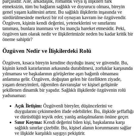
parçasıdır. Aile, arkadaşlık, romantik veya iş ilişkileri fark
etmeksizin, tüm bu bağların sağlıklı ve doyurucu olması, bireyin
genel yaşam kalitesini artırır. Bu sağlıklı ilişkilerin inşasında ve
sürdürülmesinde merkezi bir rol oynayan kavram ise özgüvendir.
Özgüven, kişinin kendi değerini, yeteneklerini ve sınırlarını
tanıması, bunlara inanması ve bu inançla hareket etmesidir. Peki,
özgüven tam olarak nedir ve ilişkilerimizde neden bu kadar kritik bir
öneme sahiptir?
Özgüven Nedir ve İlişkilerdeki Rolü
Özgüven, kısaca bireyin kendine duyduğu inanç ve güvendir. Bu,
kişinin kendi kararlarının arkasında durabilmesi, zorluklar karşısında
yılmaması ve başkalarının görüşlerine aşırı bağımlı olmaması
anlamına gelir. Özgüven, doğuştan gelen bir özellikten ziyade,
yaşam deneyimleri, öğrenilen davranışlar ve kişisel gelişimle
şekillenen dinamik bir yapıdır. Sağlıklı ilişkilerde özgüvenin rolü
yadsınamaz:
Açık İletişim:
Özgüvenli bireyler, düşüncelerini ve
duygularını çekinmeden ifade edebilirler. Bu, ilişkide şeffaflığı
ve dürüstlüğü teşvik eder, yanlış anlaşılmaların önüne geçer.
Sınır Koyma:
Kendi değerini bilen kişi, başkalarına karşı
sağlıklı sınırlar çizebilir. Bu, kişisel alanın korunmasını sağlar
ve ilişkide karşılıklı saygıyı pekiştirir.