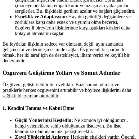
çözmeye odaklanır, empati kurar ve uzlaşmacı yaklaşımlar
sergilerler. Bu, ilişkideki gerilimi azaltır ve bağları güçlendirir.
Esneklik ve Adaptasyon:
Hayatın getirdiği değişimlere ve
zorluklara karşı daha esnek ve uyumlu olma becerisi,
özgüvenli bireylerin ilişkilerinde karşılaştıkları krizleri daha
kolay atlatmalarını sağlar.
Bu faydalar, ilişkinin sadece var olmasını değil, aynı zamanda
gelişmesini ve derinleşmesini de sağlar. Özgüvenli bir partnerle
olmak, her iki taraf için de destekleyici, ilham verici ve keyifli bir
deneyimdir.
Özgüveni Geliştirme Yolları ve Somut Adımlar
Özgüven, geliştirilebilir bir özelliktir. Bazı somut adımlar ve
pratiklerle herkes özgüvenini artırabilir ve böylece ilişkilerini daha
sağlıklı bir zemine oturtabilir:
1. Kendini Tanıma ve Kabul Etme
Güçlü Yönlerinizi Keşfedin:
Ne konuda iyi olduğunuzu,
hangi yeteneklere sahip olduğunuzu listeleyin. Bu liste,
kendinize olan inancınızı pekiştirecektir.
Zayıf Yönlerinizi Anlayın:
Herkesin eksikleri vardır. Önemli