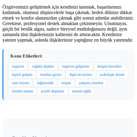
Özgüveninizi geliştirmek için kendinizi tanımak, başarılarınızı
kutlamak, olumsuz düşüncelerle başa çıkmak, beden dilinize dikkat
etmek ve konfor alanınızdan çıkmak gibi somut adımlar atabilirsiniz.
Gerekirse, profesyonel destek almaktan çekinmeyin. Unutmayın,
güçlü bir benlik algısı, sadece bireysel mutluluğunuzu değil, aynı
zamanda tüm ilişkilerinizin kalitesini de artıracaktır. Kendinize
yatırım yapmak, aslında ilişkilerinize yaptığınız en büyük yatırımdır.
Konu Etiketleri:
özgüven
sağlıklı ilişkiler
özgüven geliştirme
iletişim becerileri
kişisel gelişim
kendine güven
ilişki tavsiyeleri
psikolojik destek
sınır koyma
bağımsızlık
empati
çatışma yönetimi
kendini tanıma
pozitif düşünme
mental sağlık