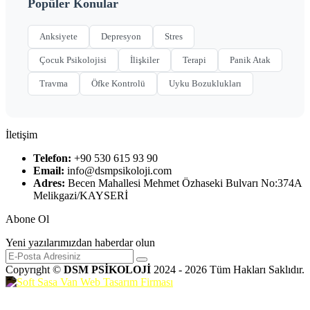
Popüler Konular
Anksiyete
Depresyon
Stres
Çocuk Psikolojisi
İlişkiler
Terapi
Panik Atak
Travma
Öfke Kontrolü
Uyku Bozuklukları
İletişim
Telefon:
+90 530 615 93 90
Email:
info@dsmpsikoloji.com
Adres:
Becen Mahallesi Mehmet Özhaseki Bulvarı No:374A
Melikgazi/KAYSERİ
Abone Ol
Yeni yazılarımızdan haberdar olun
Copyrıght ©
DSM PSİKOLOJİ
2024 - 2026 Tüm Hakları Saklıdır.