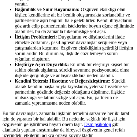
yaratır.
Bağımlılık ve Sınır Koyamama:
Özgüven eksikliği olan
kişiler, kendilerine ait bir benlik oluşturmakta zorlanabilir ve
partnerlerine aşırı bağımlı hale gelebilirler. Kendi ihtiyaçlarını
göz ardı edip partnerlerinin isteklerine boyun eğme eğiliminde
olabilirler, bu da zamanla tükenmişliğe yol açar.
İletişim Problemleri:
Duygularını ve düşüncelerini ifade
etmekte zorlanma, pasif-agresif davranışlar sergileme veya
çatışmalardan kaçınma, özgüven eksikliğinin getirdiği iletişim
sorunlarıdır. Bu durumlar, ilişkide çözülemeyen sorun
yığınları oluşturur.
Eleştiriye Aşırı Duyarlılık:
En ufak bir eleştiriyi kişisel bir
saldırı olarak algılama, sürekli savunma pozisyonunda olma,
ilişkide gerginliğe ve anlaşmazlıklara neden olabilir.
Kendini Yetersiz Hissetme ve Değersizleştirme:
Sürekli
olarak kendini başkalarıyla kıyaslama, yetersiz hissetme ve
partnerinin gözünde değersiz olduğunu düşünme, ilişkide
mutsuzluğa ve tatminsizliğe yol açar. Bu, partnerin de
zamanla yıpranmasına neden olabilir.
Bu tür davranışlar, zamanla ilişkinin temelini sarsar ve her iki taraf
için de yıpratıcı bir hal alabilir. Bu nedenle, sağlıklı bir ilişki için
özgüvenin geliştirilmesi hayati önem taşır.
Dsm psikoloji
gibi
alanlarda yapılan araştırmalar da bireysel özgüvenin genel refah
üzerindeki etkilerini açıkça ortaya koymaktadır.