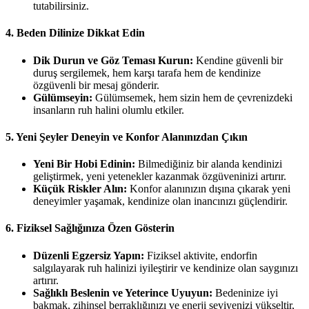
tutabilirsiniz.
4. Beden Dilinize Dikkat Edin
Dik Durun ve Göz Teması Kurun:
Kendine güvenli bir
duruş sergilemek, hem karşı tarafa hem de kendinize
özgüvenli bir mesaj gönderir.
Gülümseyin:
Gülümsemek, hem sizin hem de çevrenizdeki
insanların ruh halini olumlu etkiler.
5. Yeni Şeyler Deneyin ve Konfor Alanınızdan Çıkın
Yeni Bir Hobi Edinin:
Bilmediğiniz bir alanda kendinizi
geliştirmek, yeni yetenekler kazanmak özgüveninizi artırır.
Küçük Riskler Alın:
Konfor alanınızın dışına çıkarak yeni
deneyimler yaşamak, kendinize olan inancınızı güçlendirir.
6. Fiziksel Sağlığınıza Özen Gösterin
Düzenli Egzersiz Yapın:
Fiziksel aktivite, endorfin
salgılayarak ruh halinizi iyileştirir ve kendinize olan saygınızı
artırır.
Sağlıklı Beslenin ve Yeterince Uyuyun:
Bedeninize iyi
bakmak, zihinsel berraklığınızı ve enerji seviyenizi yükseltir,