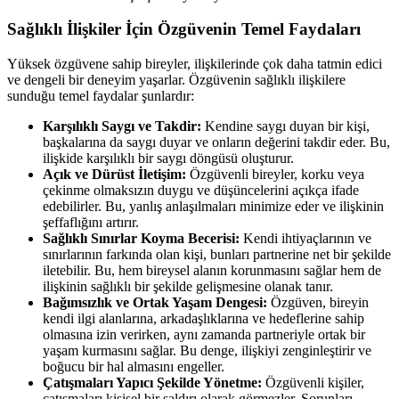
Sağlıklı İlişkiler İçin Özgüvenin Temel Faydaları
Yüksek özgüvene sahip bireyler, ilişkilerinde çok daha tatmin edici
ve dengeli bir deneyim yaşarlar. Özgüvenin sağlıklı ilişkilere
sunduğu temel faydalar şunlardır:
Karşılıklı Saygı ve Takdir:
Kendine saygı duyan bir kişi,
başkalarına da saygı duyar ve onların değerini takdir eder. Bu,
ilişkide karşılıklı bir saygı döngüsü oluşturur.
Açık ve Dürüst İletişim:
Özgüvenli bireyler, korku veya
çekinme olmaksızın duygu ve düşüncelerini açıkça ifade
edebilirler. Bu, yanlış anlaşılmaları minimize eder ve ilişkinin
şeffaflığını artırır.
Sağlıklı Sınırlar Koyma Becerisi:
Kendi ihtiyaçlarının ve
sınırlarının farkında olan kişi, bunları partnerine net bir şekilde
iletebilir. Bu, hem bireysel alanın korunmasını sağlar hem de
ilişkinin sağlıklı bir şekilde gelişmesine olanak tanır.
Bağımsızlık ve Ortak Yaşam Dengesi:
Özgüven, bireyin
kendi ilgi alanlarına, arkadaşlıklarına ve hedeflerine sahip
olmasına izin verirken, aynı zamanda partneriyle ortak bir
yaşam kurmasını sağlar. Bu denge, ilişkiyi zenginleştirir ve
boğucu bir hal almasını engeller.
Çatışmaları Yapıcı Şekilde Yönetme:
Özgüvenli kişiler,
çatışmaları kişisel bir saldırı olarak görmezler. Sorunları