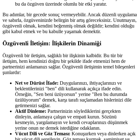
bu da özgüven üzerinde olumlu bir etki yaratır.
Bu adımlar, bir gecede sonuç vermeyebilir. Ancak düzenli uygulama
ve sabırla, özgüveninizde belirgin bir artış göreceksiniz. Unutmayın,
özgüvenli olmak, kendini beğenmiş olmak değildir; kendini olduğu
gibi kabul etmek ve bu kabulle yaşamak demektir.
Özgüvenli İletişim: İlişkilerin Dinamiği
Özgüvenli bir iletişim, sağlıklı bir ilişkinin kalbidir. Bu tür bir
iletişim, hem kendinizi doğru bir şekilde ifade etmenizi hem de
partnerinizi anlamanızı sağlar. Özgüvenli iletişimin temel bileşenleri
şunlardır:
Net ve Dürüst İfade:
Duygularınızı, ihtiyaçlarınızı ve
beklentilerinizi "ben" dili kullanarak açıkça ifade edin.
Örneğin, "Sen beni üzüyorsun" yerine "Ben bu durumda
üzülüyorum" demek, karşı tarafı suçlamadan hislerinizi dile
getirmenizi sağlar.
Aktif Dinleme:
Partnerinizin söylediklerini gerçekten
dinleyin, anlamaya çalışın ve empati kurun. Sözünü
kesmeyin, yargılamayın ve kendi cevaplarınızı düşünmek
yerine onun ne demek istediğine odaklanın.
Vücut Dili ve Göz Teması:
Konuşurken veya dinlerken açık
bir vücut dili sergileyin. Göz teması kurmak, samimiyet ve