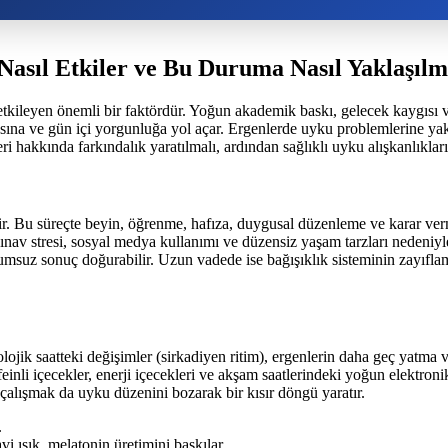
 Nasıl Etkiler ve Bu Duruma Nasıl Yaklaşılm
etkileyen önemli bir faktördür. Yoğun akademik baskı, gelecek kaygısı v
masına ve gün içi yorgunluğa yol açar. Ergenlerde uyku problemlerine ya
ri hakkında farkındalık yaratılmalı, ardından sağlıklı uyku alışkanlıkları 
edir. Bu süreçte beyin, öğrenme, hafıza, duygusal düzenleme ve karar ver
ınav stresi, sosyal medya kullanımı ve düzensiz yaşam tarzları nedeniyl
olumsuz sonuç doğurabilir. Uzun vadede ise bağışıklık sisteminin zayıflam
olojik saatteki değişimler (sirkadiyen ritim), ergenlerin daha geç yat
einli içecekler, enerji içecekleri ve akşam saatlerindeki yoğun elektroni
çalışmak da uyku düzenini bozarak bir kısır döngü yaratır.
.
vi ışık, melatonin üretimini baskılar.