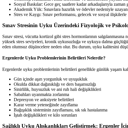
Sosyal Baskılar: Gece geç saatlere kadar arkadaşlarıyla zaman g
Akademik Yük: Sınavlara hazırlık ve ödevler nedeniyle uzayan ç
Stres ve Kaygı: Sınav performansı, gelecek ve sosyal ilişkilerle i
Sınav Stresinin Uyku Üzerindeki Fizyolojik ve Psikolo
Sınav stresi, vücutta kortizol gibi stres hormonlarının salgılanmasına
yüksek stres seviyeleri, kronik uykusuzluğa ve uykuya dalma güçlüğüne 
eden olumsuz düşüncelere neden olur. Bu durum, uyku kalitesini düşü
Ergenlerde Uyku Problemlerinin Belirtileri Nelerdir?
Ergenlerde uyku problemlerinin belirtileri genellikle günlük yaşam kalit
Gün içinde aşırı yorgunluk ve uyuşukluk
Okulda dikkat dağınıklığı ve ders başarısızlığı
Sinirlilik, huysuzluk ve ani ruh hali değişiklikleri
Sabahları uyanmakta zorlanma
Depresyon ve anksiyete belirtileri
Karar verme yeteneğinde zayıflama
Bağışıklık sisteminin zayıflaması, sık sık hastalanma
İştah değişiklikleri ve kilo sorunları
Sağlıklı Uyku Alışkanlıkları Geliştirmek: Ergenler İçi