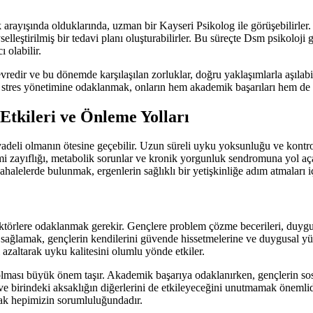
ek arayışında olduklarında, uzman bir Kayseri Psikolog ile görüşebilirler
selleştirilmiş bir tedavi planı oluşturabilirler. Bu süreçte Dsm psikoloji 
 olabilir.
vredir ve bu dönemde karşılaşılan zorluklar, doğru yaklaşımlarla aşılabi
 stres yönetimine odaklanmak, onların hem akademik başarıları hem de ge
Etkileri ve Önleme Yolları
vadeli olmanın ötesine geçebilir. Uzun süreli uyku yoksunluğu ve kontrol
i zayıflığı, metabolik sorunlar ve kronik yorgunluk sendromuna yol açab
alelerde bulunmak, ergenlerin sağlıklı bir yetişkinliğe adım atmaları iç
aktörlere odaklanmak gerekir. Gençlere problem çözme becerileri, duygusa
m sağlamak, gençlerin kendilerini güvende hissetmelerine ve duygusal yü
 azaltarak uyku kalitesini olumlu yönde etkiler.
ması büyük önem taşır. Akademik başarıya odaklanırken, gençlerin sosya
e birindeki aksaklığın diğerlerini de etkileyeceğini unutmamak önemlid
mak hepimizin sorumluluğundadır.