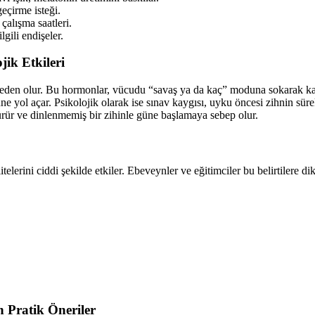
eçirme isteği.
alışma saatleri.
lgili endişeler.
jik Etkileri
 neden olur. Bu hormonlar, vücudu “savaş ya da kaç” moduna sokarak kalp 
yol açar. Psikolojik olarak ise sınav kaygısı, uyku öncesi zihnin sürek
rür ve dinlenmemiş bir zihinle güne başlamaya sebep olur.
elerini ciddi şekilde etkiler. Ebeveynler ve eğitimciler bu belirtilere dik
n Pratik Öneriler