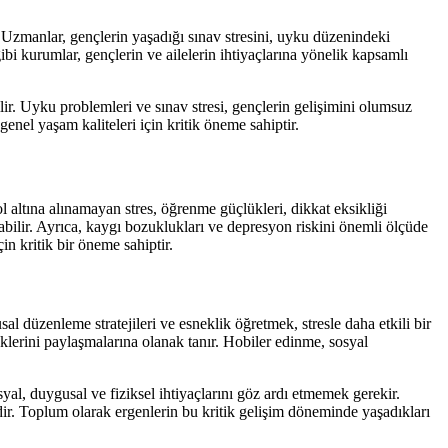
. Uzmanlar, gençlerin yaşadığı sınav stresini, uyku düzenindeki
gibi kurumlar, gençlerin ve ailelerin ihtiyaçlarına yönelik kapsamlı
lir. Uyku problemleri ve sınav stresi, gençlerin gelişimini olumsuz
nel yaşam kaliteleri için kritik öneme sahiptir.
 altına alınamayan stres, öğrenme güçlükleri, dikkat eksikliği
ilir. Ayrıca, kaygı bozuklukları ve depresyon riskini önemli ölçüde
in kritik bir öneme sahiptir.
l düzenleme stratejileri ve esneklik öğretmek, stresle daha etkili bir
klerini paylaşmalarına olanak tanır. Hobiler edinme, sosyal
l, duygusal ve fiziksel ihtiyaçlarını göz ardı etmemek gerekir.
ir. Toplum olarak ergenlerin bu kritik gelişim döneminde yaşadıkları