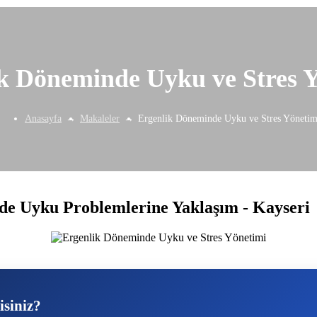
k Döneminde Uyku ve Stres 
Anasayfa
Makaleler
Ergenlik Döneminde Uyku ve Stres Yönetim
rde Uyku Problemlerine Yaklaşım - Kayseri
isiniz?