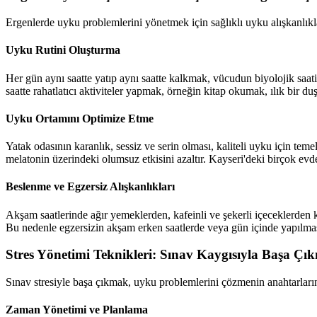
Ergenlerde uyku problemlerini yönetmek için sağlıklı uyku alışkanlıkla
Uyku Rutini Oluşturma
Her gün aynı saatte yatıp aynı saatte kalkmak, vücudun biyolojik sa
saatte rahatlatıcı aktiviteler yapmak, örneğin kitap okumak, ılık bir d
Uyku Ortamını Optimize Etme
Yatak odasının karanlık, sessiz ve serin olması, kaliteli uyku için tem
melatonin üzerindeki olumsuz etkisini azaltır. Kayseri'deki birçok evde
Beslenme ve Egzersiz Alışkanlıkları
Akşam saatlerinde ağır yemeklerden, kafeinli ve şekerli içeceklerden 
Bu nedenle egzersizin akşam erken saatlerde veya gün içinde yapılması
Stres Yönetimi Teknikleri: Sınav Kaygısıyla Başa Çı
Sınav stresiyle başa çıkmak, uyku problemlerini çözmenin anahtarlarınd
Zaman Yönetimi ve Planlama