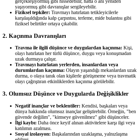
gerçekleşiyormuş gibi hissedebilir, hatta o anı yeniden
yaşıyormuş gibi davranışlar sergileyebilir.
Fiziksel tepkiler:
Travmayı hatırlatan tetikleyicilerle
karşılaşıldığında kalp çarpıntısı, terleme, mide bulantısı gibi
fiziksel belirtiler ortaya çıkabilir.
2. Kaçınma Davranışları
Travma ile ilgili düşünce ve duygulardan kaçınma:
Kişi,
olayı hatırlatan her türlü düşünce, duygu veya konuşmadan
uzak durmaya çalışır.
Travmayı hatırlatan yerlerden, insanlardan veya
durumlardan kaçınma:
Olayın yaşandığı mekanlardan uzak
durma, o olaya tanık olan kişilerle görüşmeme veya travmatik
olayı çağrıştıran etkinliklerden kaçınma görülebilir.
3. Olumsuz Düşünce ve Duygularda Değişiklikler
Negatif inançlar ve beklentiler:
Kendisi, başkaları veya
dünya hakkında olumsuz inançlar geliştirebilir. Örneğin, "ben
güvende değilim", "kimseye güvenilmez" gibi düşünceler.
İlgi kaybı:
Daha önce keyif alınan aktivitelere karşı ilgi veya
katılımın azalması.
Sosyal izolasyon:
Başkalarından uzaklaşma, yalnızlaşma
eğilimi.