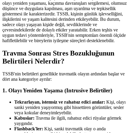
olayı yeniden yaşaması, kaçınma davranışları sergilemesi, olumsuz
düşünce ve duygulara kapılması, aşırı uyarılma ve tepkisellik
göstermesi ile karakterizedir. TSSB, kişinin günlük işlevselliğini,
ilişkilerini ve yaşam kalitesini derinden etkileyebilir. Bu durum,
sadece olayı yaşayan kişide değil, sevdiklerinde ve
çevresindekilerde de dolaylı etkiler yaratabilir. Erken teşhis ve
uygun tedavi yöntemleriyle, TSSB'nin semptomları önemli ölçüde
hafifletilebilir ve bireylerin iyileşme süreçleri desteklenebilir.
Travma Sonrası Stres Bozukluğunun
Belirtileri Nelerdir?
TSSB'nin belirtileri genellikle travmatik olayın ardından başlar ve
dört ana kategoriye ayrılır:
1. Olayı Yeniden Yaşama (Intrusive Belirtiler)
Tekrarlayan, istemsiz ve rahatsız edici anılar:
Kişi, olayı
sanki yeniden yaşıyormuş gibi hissettiren görüntüler, sesler
veya kokular deneyimleyebilir.
Kabuslar:
Travma ile ilgili, rahatsız edici rüyalar görmek
yaygındır.
Flashback'ler:
Kişi, sanki travmatik olay o anda