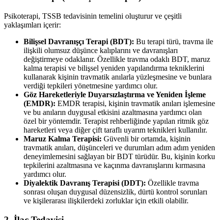
Psikoterapi, TSSB tedavisinin temelini oluşturur ve çeşitli
yaklaşımları içerir:
Bilişsel Davranışçı Terapi (BDT):
Bu terapi türü, travma ile
ilişkili olumsuz düşünce kalıplarını ve davranışları
değiştirmeye odaklanır. Özellikle travma odaklı BDT, maruz
kalma terapisi ve bilişsel yeniden yapılandırma tekniklerini
kullanarak kişinin travmatik anılarla yüzleşmesine ve bunlara
verdiği tepkileri yönetmesine yardımcı olur.
Göz Hareketleriyle Duyarsızlaştırma ve Yeniden İşleme
(EMDR):
EMDR terapisi, kişinin travmatik anıları işlemesine
ve bu anıların duygusal etkisini azaltmasına yardımcı olan
özel bir yöntemdir. Terapist rehberliğinde yapılan ritmik göz
hareketleri veya diğer çift taraflı uyarım teknikleri kullanılır.
Maruz Kalma Terapisi:
Güvenli bir ortamda, kişinin
travmatik anıları, düşünceleri ve durumları adım adım yeniden
deneyimlemesini sağlayan bir BDT türüdür. Bu, kişinin korku
tepkilerini azaltmasına ve kaçınma davranışlarını kırmasına
yardımcı olur.
Diyalektik Davranış Terapisi (DDT):
Özellikle travma
sonrası oluşan duygusal düzensizlik, dürtü kontrol sorunları
ve kişilerarası ilişkilerdeki zorluklar için etkili olabilir.
2. İlaç Tedavisi