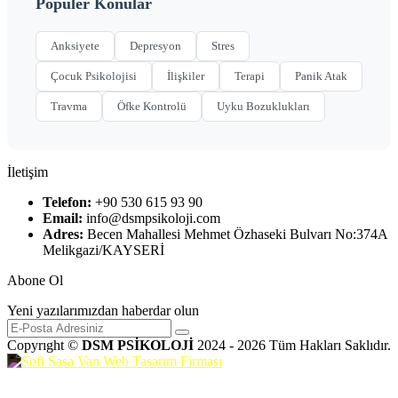
Popüler Konular
Anksiyete
Depresyon
Stres
Çocuk Psikolojisi
İlişkiler
Terapi
Panik Atak
Travma
Öfke Kontrolü
Uyku Bozuklukları
İletişim
Telefon:
+90 530 615 93 90
Email:
info@dsmpsikoloji.com
Adres:
Becen Mahallesi Mehmet Özhaseki Bulvarı No:374A
Melikgazi/KAYSERİ
Abone Ol
Yeni yazılarımızdan haberdar olun
Copyrıght ©
DSM PSİKOLOJİ
2024 - 2026 Tüm Hakları Saklıdır.