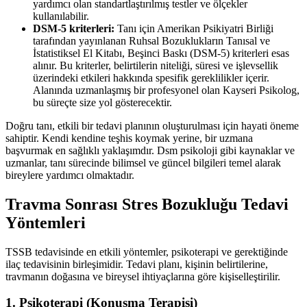
yardımcı olan standartlaştırılmış testler ve ölçekler
kullanılabilir.
DSM-5 kriterleri:
Tanı için Amerikan Psikiyatri Birliği
tarafından yayınlanan Ruhsal Bozuklukların Tanısal ve
İstatistiksel El Kitabı, Beşinci Baskı (DSM-5) kriterleri esas
alınır. Bu kriterler, belirtilerin niteliği, süresi ve işlevsellik
üzerindeki etkileri hakkında spesifik gereklilikler içerir.
Alanında uzmanlaşmış bir profesyonel olan Kayseri Psikolog,
bu süreçte size yol gösterecektir.
Doğru tanı, etkili bir tedavi planının oluşturulması için hayati öneme
sahiptir. Kendi kendine teşhis koymak yerine, bir uzmana
başvurmak en sağlıklı yaklaşımdır. Dsm psikoloji gibi kaynaklar ve
uzmanlar, tanı sürecinde bilimsel ve güncel bilgileri temel alarak
bireylere yardımcı olmaktadır.
Travma Sonrası Stres Bozukluğu Tedavi
Yöntemleri
TSSB tedavisinde en etkili yöntemler, psikoterapi ve gerektiğinde
ilaç tedavisinin birleşimidir. Tedavi planı, kişinin belirtilerine,
travmanın doğasına ve bireysel ihtiyaçlarına göre kişiselleştirilir.
1. Psikoterapi (Konuşma Terapisi)