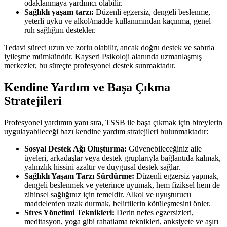
odaklanmaya yardımcı olabilir.
Sağlıklı yaşam tarzı:
Düzenli egzersiz, dengeli beslenme,
yeterli uyku ve alkol/madde kullanımından kaçınma, genel
ruh sağlığını destekler.
Tedavi süreci uzun ve zorlu olabilir, ancak doğru destek ve sabırla
iyileşme mümkündür. Kayseri Psikoloji alanında uzmanlaşmış
merkezler, bu süreçte profesyonel destek sunmaktadır.
Kendine Yardım ve Başa Çıkma
Stratejileri
Profesyonel yardımın yanı sıra, TSSB ile başa çıkmak için bireylerin
uygulayabileceği bazı kendine yardım stratejileri bulunmaktadır:
Sosyal Destek Ağı Oluşturma:
Güvenebileceğiniz aile
üyeleri, arkadaşlar veya destek gruplarıyla bağlantıda kalmak,
yalnızlık hissini azaltır ve duygusal destek sağlar.
Sağlıklı Yaşam Tarzı Sürdürme:
Düzenli egzersiz yapmak,
dengeli beslenmek ve yeterince uyumak, hem fiziksel hem de
zihinsel sağlığınız için temeldir. Alkol ve uyuşturucu
maddelerden uzak durmak, belirtilerin kötüleşmesini önler.
Stres Yönetimi Teknikleri:
Derin nefes egzersizleri,
meditasyon, yoga gibi rahatlama teknikleri, anksiyete ve aşırı