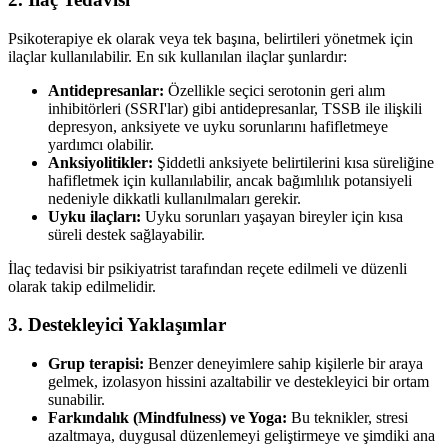
Psikoterapiye ek olarak veya tek başına, belirtileri yönetmek için
ilaçlar kullanılabilir. En sık kullanılan ilaçlar şunlardır:
Antidepresanlar:
Özellikle seçici serotonin geri alım
inhibitörleri (SSRI'lar) gibi antidepresanlar, TSSB ile ilişkili
depresyon, anksiyete ve uyku sorunlarını hafifletmeye
yardımcı olabilir.
Anksiyolitikler:
Şiddetli anksiyete belirtilerini kısa süreliğine
hafifletmek için kullanılabilir, ancak bağımlılık potansiyeli
nedeniyle dikkatli kullanılmaları gerekir.
Uyku ilaçları:
Uyku sorunları yaşayan bireyler için kısa
süreli destek sağlayabilir.
İlaç tedavisi bir psikiyatrist tarafından reçete edilmeli ve düzenli
olarak takip edilmelidir.
3. Destekleyici Yaklaşımlar
Grup terapisi:
Benzer deneyimlere sahip kişilerle bir araya
gelmek, izolasyon hissini azaltabilir ve destekleyici bir ortam
sunabilir.
Farkındalık (Mindfulness) ve Yoga:
Bu teknikler, stresi
azaltmaya, duygusal düzenlemeyi geliştirmeye ve şimdiki ana