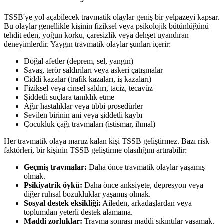
TSSB'ye yol açabilecek travmatik olaylar geniş bir yelpazeyi kapsar.
Bu olaylar genellikle kişinin fiziksel veya psikolojik bütünlüğünü
tehdit eden, yoğun korku, çaresizlik veya dehşet uyandıran
deneyimlerdir. Yaygın travmatik olaylar şunları içerir:
Doğal afetler (deprem, sel, yangın)
Savaş, terör saldırıları veya askeri çatışmalar
Ciddi kazalar (trafik kazaları, iş kazaları)
Fiziksel veya cinsel saldırı, taciz, tecavüz
Şiddetli suçlara tanıklık etme
Ağır hastalıklar veya tıbbi prosedürler
Sevilen birinin ani veya şiddetli kaybı
Çocukluk çağı travmaları (istismar, ihmal)
Her travmatik olaya maruz kalan kişi TSSB geliştirmez. Bazı risk
faktörleri, bir kişinin TSSB geliştirme olasılığını artırabilir:
Geçmiş travmalar:
Daha önce travmatik olaylar yaşamış
olmak.
Psikiyatrik öykü:
Daha önce anksiyete, depresyon veya
diğer ruhsal bozukluklar yaşamış olmak.
Sosyal destek eksikliği:
Aileden, arkadaşlardan veya
toplumdan yeterli destek alamama.
Maddi zorluklar:
Travma sonrası maddi sıkıntılar yaşamak.