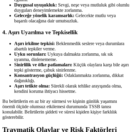
Duygusal uyuşukluk:
Sevgi, neşe veya mutluluk gibi olumlu
duyguları deneyimlemekte zorlanma.
Geleceğe yönelik karamsarlık:
Gelecekte mutlu veya
başarılı olacağına dair umutsuzluk.
4. Aşırı Uyarılma ve Tepkisellik
Aşırı irkilme tepkisi:
Beklenmedik seslere veya durumlara
abartılı tepkiler verme.
Uyku sorunları:
Uykuya dalmakta zorlanma, sık sık
uyanma, dinlenememe.
Sinirlilik ve öfke patlamaları:
Küçük olaylara karşı bile aşırı
tepki gösterme, çabuk sinirlenme.
Konsantrasyon güçlüğü:
Odaklanmakta zorlanma, dikkat
dağınıklığı.
Aşırı tetikte olma:
Sürekli olarak tehlike arayışında olma,
kendini koruma ihtiyacı hissetme.
Bu belirtilerin en az bir ay sürmesi ve kişinin günlük yaşamını
önemli ölçüde olumsuz etkilemesi durumunda TSSB tanısı
konulabilir. Belirtilerin şiddeti ve süresi kişiden kişiye farklılık
gösterebilir.
Travmatik Olaylar ve Risk Faktörleri