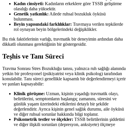
Kadın cinsiyeti:
Kadınların erkeklere göre TSSB geliştirme
olasılığı daha yüksektir.
Genetik yatkınlık:
Ailede ruhsal bozukluk öyküsü
bulunması.
Beyin yapısındaki farklılıklar:
Travmaya verilen tepkilerde
rol oynayan beyin bölgelerindeki değişiklikler.
Bu risk faktörlerinin varlığı, travmatik bir deneyimin ardından daha
dikkatli olunması gerektiğinin bir göstergesidir.
Teşhis ve Tanı Süreci
Travma Sonrası Stres Bozukluğu tanısı, yalnızca ruh sağlığı alanında
yetkin bir profesyonel (psikiyatrist veya klinik psikolog) tarafından
konulabilir. Tanı süreci genellikle kapsamlı bir değerlendirmeyi içerir
ve şunları kapsayabilir:
Klinik görüşme:
Uzman, kişinin yaşadığı travmatik olayı,
belirtilerini, semptomların başlangıç zamanını, süresini ve
günlük yaşam üzerindeki etkilerini detaylı bir şekilde
değerlendirir. Ayrıca kişinin genel sağlık durumu, aile öyküsü
ve diğer ruhsal sorunlar hakkında bilgi toplanır.
Psikometrik testler ve ölçekler:
TSSB belirtilerinin şiddetini
ve diğer ilişkili sorunları (depresyon, anksiyete) ölçmeye