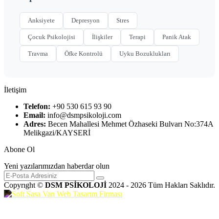
Anksiyete
Depresyon
Stres
Çocuk Psikolojisi
İlişkiler
Terapi
Panik Atak
Travma
Öfke Kontrolü
Uyku Bozuklukları
İletişim
Telefon:
+90 530 615 93 90
Email:
info@dsmpsikoloji.com
Adres:
Becen Mahallesi Mehmet Özhaseki Bulvarı No:374A
Melikgazi/KAYSERİ
Abone Ol
Yeni yazılarımızdan haberdar olun
Copyrıght ©
DSM PSİKOLOJİ
2024 - 2026 Tüm Hakları Saklıdır.