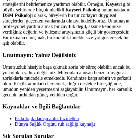
stratejilerini belirlemenize yardımcı olabilir. Örneğin,
Kayseri
gibi
büyük şehirlerde birçok nitelikli
Kayseri Psikolog
bulunmaktadır.
DSM Psikoloji
olarak, bireylerin bu tür zorlayıcı duygusal
süreçlerden geçerken yanlarında olmayı hedefliyoruz. Unutmayın,
profesyonel yardım almak bir zayıflık değil, aksine kendinize
verdiğiniz değerin ve iyileşme arayışınızın güçlü bir göstergesidir.
Bir uzmana danışmak, bu karanlık tünelde size yol gösterecek bir
ışık olabilir.
Unutmayın: Yalnız Değilsiniz
Umutsuzluk hissiyle başa çıkmak zorlu bir süreç olabilir, ancak bu
yolculukta yalnız değilsiniz. Milyonlarca insan benzer duygusal
zorluklarla mücadele etmektedir. Kendinize karşı sabırlı ve şefkatli
olun. Küçük adımlarla ilerlemek, doğru destekle birleştiğinde,
umudun yeniden yeşermesini sağlayabilir. Unutmayın, her karanlık
gecenin ardından güneş yeniden doğar.
Kaynaklar ve İlgili Bağlantılar
Psikolojik danışmanlık hizmetleri
Dünya Sağlık Örgütü ruh sağlığı kaynağı
Sık Sorulan Sorular