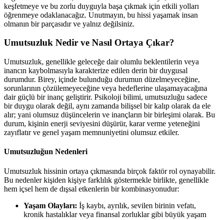
keşfetmeye ve bu zorlu duyguyla başa çıkmak için etkili yolları
öğrenmeye odaklanacağız. Unutmayın, bu hissi yaşamak insan
olmanın bir parçasıdır ve yalnız değilsiniz.
Umutsuzluk Nedir ve Nasıl Ortaya Çıkar?
Umutsuzluk, genellikle geleceğe dair olumlu beklentilerin veya
inancın kaybolmasıyla karakterize edilen derin bir duygusal
durumdur. Birey, içinde bulunduğu durumun düzelmeyeceğine,
sorunlarının çözülemeyeceğine veya hedeflerine ulaşamayacağına
dair güçlü bir inanç geliştirir. Psikoloji bilimi, umutsuzluğu sadece
bir duygu olarak değil, aynı zamanda bilişsel bir kalıp olarak da ele
alır; yani olumsuz düşüncelerin ve inançların bir birleşimi olarak. Bu
durum, kişinin enerji seviyesini düşürür, karar verme yeteneğini
zayıflatır ve genel yaşam memnuniyetini olumsuz etkiler.
Umutsuzluğun Nedenleri
Umutsuzluk hissinin ortaya çıkmasında birçok faktör rol oynayabilir.
Bu nedenler kişiden kişiye farklılık göstermekle birlikte, genellikle
hem içsel hem de dışsal etkenlerin bir kombinasyonudur:
Yaşam Olayları:
İş kaybı, ayrılık, sevilen birinin vefatı,
kronik hastalıklar veya finansal zorluklar gibi büyük yaşam