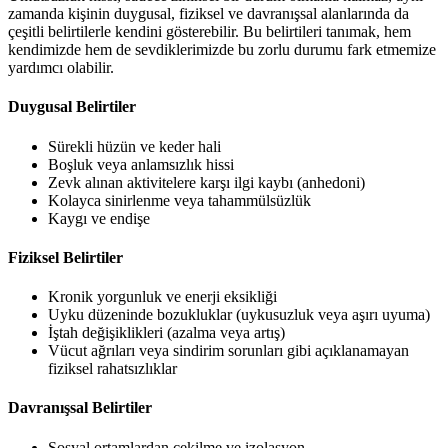
zamanda kişinin duygusal, fiziksel ve davranışsal alanlarında da
çeşitli belirtilerle kendini gösterebilir. Bu belirtileri tanımak, hem
kendimizde hem de sevdiklerimizde bu zorlu durumu fark etmemize
yardımcı olabilir.
Duygusal Belirtiler
Sürekli hüzün ve keder hali
Boşluk veya anlamsızlık hissi
Zevk alınan aktivitelere karşı ilgi kaybı (anhedoni)
Kolayca sinirlenme veya tahammülsüzlük
Kaygı ve endişe
Fiziksel Belirtiler
Kronik yorgunluk ve enerji eksikliği
Uyku düzeninde bozukluklar (uykusuzluk veya aşırı uyuma)
İştah değişiklikleri (azalma veya artış)
Vücut ağrıları veya sindirim sorunları gibi açıklanamayan
fiziksel rahatsızlıklar
Davranışsal Belirtiler
Sosyal ortamlardan çekilme ve izolasyon