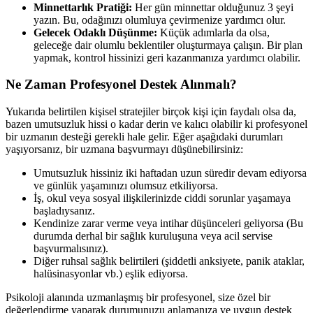
Minnettarlık Pratiği:
Her gün minnettar olduğunuz 3 şeyi
yazın. Bu, odağınızı olumluya çevirmenize yardımcı olur.
Gelecek Odaklı Düşünme:
Küçük adımlarla da olsa,
geleceğe dair olumlu beklentiler oluşturmaya çalışın. Bir plan
yapmak, kontrol hissinizi geri kazanmanıza yardımcı olabilir.
Ne Zaman Profesyonel Destek Alınmalı?
Yukarıda belirtilen kişisel stratejiler birçok kişi için faydalı olsa da,
bazen umutsuzluk hissi o kadar derin ve kalıcı olabilir ki profesyonel
bir uzmanın desteği gerekli hale gelir. Eğer aşağıdaki durumları
yaşıyorsanız, bir uzmana başvurmayı düşünebilirsiniz:
Umutsuzluk hissiniz iki haftadan uzun süredir devam ediyorsa
ve günlük yaşamınızı olumsuz etkiliyorsa.
İş, okul veya sosyal ilişkilerinizde ciddi sorunlar yaşamaya
başladıysanız.
Kendinize zarar verme veya intihar düşünceleri geliyorsa (Bu
durumda derhal bir sağlık kuruluşuna veya acil servise
başvurmalısınız).
Diğer ruhsal sağlık belirtileri (şiddetli anksiyete, panik ataklar,
halüsinasyonlar vb.) eşlik ediyorsa.
Psikoloji alanında uzmanlaşmış bir profesyonel, size özel bir
değerlendirme yaparak durumunuzu anlamanıza ve uygun destek