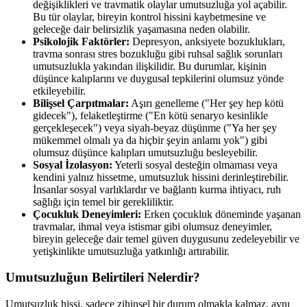
değişiklikleri ve travmatik olaylar umutsuzluğa yol açabilir.
Bu tür olaylar, bireyin kontrol hissini kaybetmesine ve
geleceğe dair belirsizlik yaşamasına neden olabilir.
Psikolojik Faktörler:
Depresyon, anksiyete bozuklukları,
travma sonrası stres bozukluğu gibi ruhsal sağlık sorunları
umutsuzlukla yakından ilişkilidir. Bu durumlar, kişinin
düşünce kalıplarını ve duygusal tepkilerini olumsuz yönde
etkileyebilir.
Bilişsel Çarpıtmalar:
Aşırı genelleme ("Her şey hep kötü
gidecek"), felaketleştirme ("En kötü senaryo kesinlikle
gerçekleşecek") veya siyah-beyaz düşünme ("Ya her şey
mükemmel olmalı ya da hiçbir şeyin anlamı yok") gibi
olumsuz düşünce kalıpları umutsuzluğu besleyebilir.
Sosyal İzolasyon:
Yeterli sosyal desteğin olmaması veya
kendini yalnız hissetme, umutsuzluk hissini derinleştirebilir.
İnsanlar sosyal varlıklardır ve bağlantı kurma ihtiyacı, ruh
sağlığı için temel bir gerekliliktir.
Çocukluk Deneyimleri:
Erken çocukluk döneminde yaşanan
travmalar, ihmal veya istismar gibi olumsuz deneyimler,
bireyin geleceğe dair temel güven duygusunu zedeleyebilir ve
yetişkinlikte umutsuzluğa yatkınlığı artırabilir.
Umutsuzluğun Belirtileri Nelerdir?
Umutsuzluk hissi, sadece zihinsel bir durum olmakla kalmaz, aynı