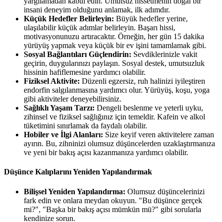
yargılamadan kabul edin. Umutsuz hissetmenin doğal bir
insani deneyim olduğunu anlamak, ilk adımdır.
Küçük Hedefler Belirleyin:
Büyük hedefler yerine,
ulaşılabilir küçük adımlar belirleyin. Başarı hissi,
motivasyonunuzu artıracaktır. Örneğin, her gün 15 dakika
yürüyüş yapmak veya küçük bir ev işini tamamlamak gibi.
Sosyal Bağlantıları Güçlendirin:
Sevdiklerinizle vakit
geçirin, duygularınızı paylaşın. Sosyal destek, umutsuzluk
hissinin hafiflemesine yardımcı olabilir.
Fiziksel Aktivite:
Düzenli egzersiz, ruh halinizi iyileştiren
endorfin salgılanmasına yardımcı olur. Yürüyüş, koşu, yoga
gibi aktiviteler deneyebilirsiniz.
Sağlıklı Yaşam Tarzı:
Dengeli beslenme ve yeterli uyku,
zihinsel ve fiziksel sağlığınız için temeldir. Kafein ve alkol
tüketimini sınırlamak da faydalı olabilir.
Hobiler ve İlgi Alanları:
Size keyif veren aktivitelere zaman
ayırın. Bu, zihninizi olumsuz düşüncelerden uzaklaştırmanıza
ve yeni bir bakış açısı kazanmanıza yardımcı olabilir.
Düşünce Kalıplarını Yeniden Yapılandırmak
Bilişsel Yeniden Yapılandırma:
Olumsuz düşüncelerinizi
fark edin ve onlara meydan okuyun. "Bu düşünce gerçek
mi?", "Başka bir bakış açısı mümkün mü?" gibi sorularla
kendinize sorun.