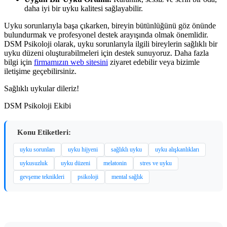
daha iyi bir uyku kalitesi sağlayabilir.
Uyku sorunlarıyla başa çıkarken, bireyin bütünlüğünü göz önünde
bulundurmak ve profesyonel destek arayışında olmak önemlidir.
DSM Psikoloji olarak, uyku sorunlarıyla ilgili bireylerin sağlıklı bir
uyku düzeni oluşturabilmeleri için destek sunuyoruz. Daha fazla
bilgi için
firmamızın web sitesini
ziyaret edebilir veya bizimle
iletişime geçebilirsiniz.
Sağlıklı uykular dileriz!
DSM Psikoloji Ekibi
Konu Etiketleri:
uyku sorunları
uyku hijyeni
sağlıklı uyku
uyku alışkanlıkları
uykusuzluk
uyku düzeni
melatonin
stres ve uyku
gevşeme teknikleri
psikoloji
mental sağlık