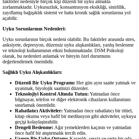
faktörler nedeniyle birçok kişi düzenli bir uyku almakta
zorlanmaktadır. Uykusuzluk, konsantrasyon eksikliği, sinirlilik,
zayıflamış bağışıklık sistemi ve hatta kronik sağlık sorunlarına yol
açabilir.
Uyku Sorunlarının Nedenleri:
Uyku sorunlarının birçok nedeni olabilir. Bu faktörler arasında stres,
anksiyete, depresyon, düzensiz uyku alışkanlıkları, yanlış beslenme
ve teknoloji kullanımının etkisi bulunmaktadır. DSM Psikoloji
olarak, bu nedenleri anlamak ve bireyin özel durumunu
değerlendirmek önemlidir.
Sağlıklı Uyku Alışkanlıkları:
Düzenli Bir Uyku Programı:
Her gün aynı saatte yatmak ve
uyanmak, biyolojik saatinizi düzenler.
Teknolojiyi Kontrol Altında Tutun:
Yatmadan önce
bilgisayar, telefon ve diğer elektronik cihazların kullanımını
sınırlamak önemlidir.
Rahatlatıcı Aktiviteler:
Yatmadan önce rahatlatıcı bir ritüel,
kitap okuma veya hafif bir meditasyon gibi aktiviteler, uykuya
geçişi kolaylaştırabilir.
Dengeli Beslenme:
Ağır yemeklerden kaçının ve yatmadan
önce hafif bir atıştırmalık tercih edin.
Uygun Bir Uyku Ortamı:
Karanlık, sessiz ve serin bir oda,