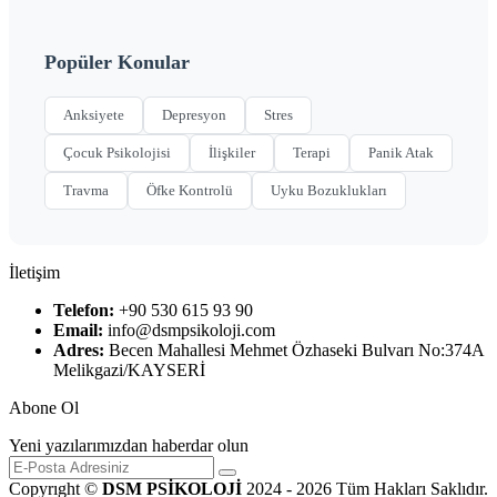
Popüler Konular
Anksiyete
Depresyon
Stres
Çocuk Psikolojisi
İlişkiler
Terapi
Panik Atak
Travma
Öfke Kontrolü
Uyku Bozuklukları
İletişim
Telefon:
+90 530 615 93 90
Email:
info@dsmpsikoloji.com
Adres:
Becen Mahallesi Mehmet Özhaseki Bulvarı No:374A
Melikgazi/KAYSERİ
Abone Ol
Yeni yazılarımızdan haberdar olun
Copyrıght ©
DSM PSİKOLOJİ
2024 - 2026 Tüm Hakları Saklıdır.